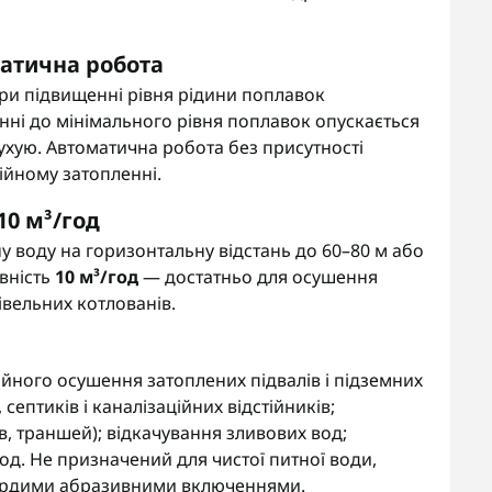
атична робота
при підвищенні рівня рідини поплавок
енні до мінімального рівня поплавок опускається
сухую. Автоматична робота без присутності
йному затопленні.
10 м³/год
у воду на горизонтальну відстань до 60–80 м або
ивність
10 м³/год
— достатньо для осушення
дівельних котлованів.
ійного осушення затоплених підвалів і підземних
септиків і каналізаційних відстійників;
в, траншей); відкачування зливових вод;
вод. Не призначений для чистої питної води,
твердими абразивними включеннями.