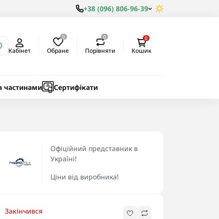
+38 (096) 806-96-39
0
0
0
Обране
Порівняти
Кабінет
Кошик
ки
ичні
а частинами
Сертифікати
Офіційний представник в
Україні!
Ціни від виробника!
Закінчився