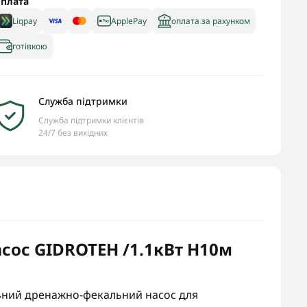
плата
Liqpay
ApplePay
оплата за рахунком
готівкою
Служба підтримки
Служба підтримки клієнтів
24/7 без вихідних
сос GIDROTEH /1.1кВт H10м
ний дренажно-фекальний насос для