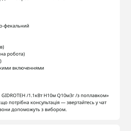
о-фекальний
в)
на робота)
)
якими включеннями
GIDROTEH /1.1кВт H10м Q10м3г /з поплавком»
що потрібна консультація — звертайтесь у чат
вони допоможуть з вибором.