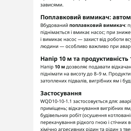
зависями.
Поплавковий вимикач: автом
Вбудований
поплавковий вимикач
: 
піднімається і вмикає насос; при зниж
і вимикає насос — захист від роботи в
людини — особливо важливо при аварі
Напір 10 м та продуктивність 
Напір
10 м
дозволяє подавати відкачан
піднімати на висоту до 8–9 м. Продукт
затоплених підвалів, вигрібних ям і бу
Застосування
WQD10-10-1.1 застосовується для: авар
приміщень; відкачування вигрібних ям, 
будівельних робіт (осушення котловані
перекачування рідкого гною і стічних 
хімічно агресивних рідин та рідин з 