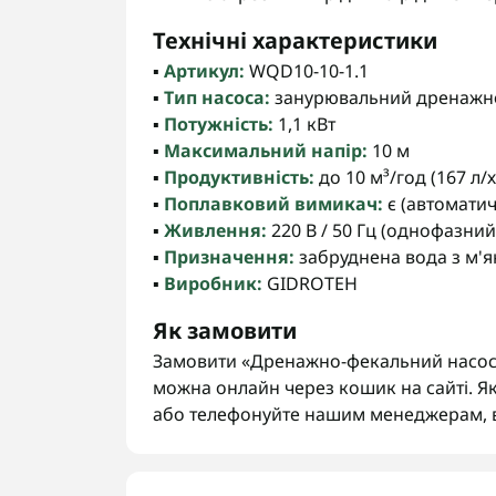
Технічні характеристики
▪️
Артикул:
WQD10-10-1.1
▪️
Тип насоса:
занурювальний дренажн
▪️
Потужність:
1,1 кВт
▪️
Максимальний напір:
10 м
▪️
Продуктивність:
до 10 м³/год (167 л/х
▪️
Поплавковий вимикач:
є (автоматич
▪️
Живлення:
220 В / 50 Гц (однофазний
▪️
Призначення:
забруднена вода з м'
▪️
Виробник:
GIDROTEH
Як замовити
Замовити «Дренажно-фекальний насос 
можна онлайн через кошик на сайті. Як
або телефонуйте нашим менеджерам, 