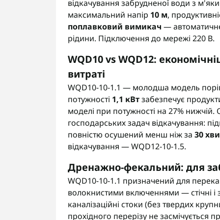
відкачування забрудненої води з м'я
максимальний напір
10 м
, продуктивн
поплавковий вимикач
— автоматичне
рідини. Підключення до мережі 220 В.
WQD10 vs WQD12: економічні
витраті
WQD10-10-1.1 — молодша модель порівня
потужності
1,1 кВт
забезпечує продукт
моделі при потужності на 27% нижчій. 
господарських задач відкачування: під
повністю осушений менш ніж за
30 хв
відкачування — WQD12-10-1.5.
Дренажно-фекальний: для за
WQD10-10-1.1 призначений для перек
волокнистими включеннями — стічні і з
каналізаційні стоки (без твердих круп
прохідного перерізу не засмічується п