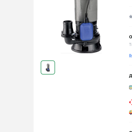
О
Т
В
Д