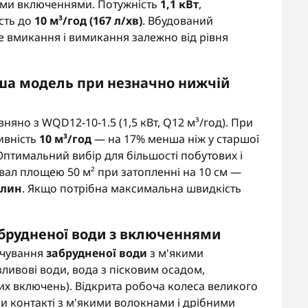
кими включеннями. Потужність
1,1 кВт
,
ість до
10 м³/год (167 л/хв)
. Вбудований
 вмикання і вимикання залежно від рівня
ша модель при незначно нижчій
но з WQD12-10-1.5 (1,5 кВт, Q12 м³/год). При
ивність
10 м³/год
— на 17% менша ніж у старшої
Оптимальний вибір для більшості побутових і
вал площею 50 м² при затопленні на 10 см —
илин
. Якщо потрібна максимальна швидкість
брудненої води з включеннями
ачування
забрудненої води
з м'якими
ливові води, вода з пісковим осадом,
них включень). Відкрита робоча колеса великого
ри контакті з м'якими волокнами і дрібними