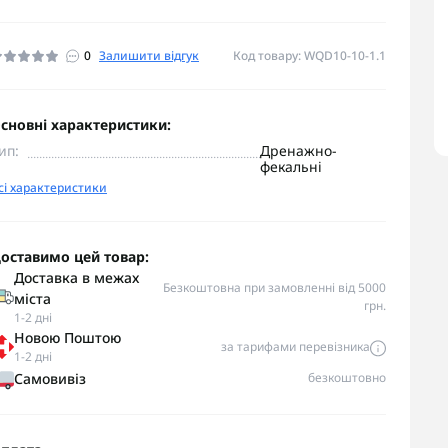
0
Залишити відгук
Код товару: WQD10-10-1.1
сновні характеристики:
ип:
Дренажно-
фекальні
сі характеристики
оставимо цей товар:
Доставка в межах
Безкоштовна при замовленні від 5000
міста
грн.
1-2 дні
Новою Поштою
за тарифами перевізника
1-2 дні
Самовивіз
безкоштовно