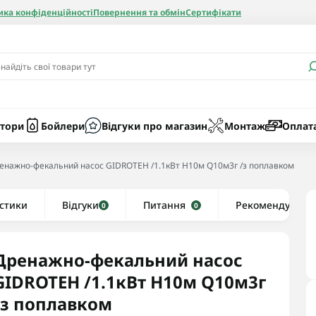
ика конфіденційності
Повернення та обмін
Сертифікати
и
Бачки
Котли газові
Засоби очист
бойлерів
Насоси
Котли електр
Картриджі
тори
Бойлери
Відгуки про магазин
Монтаж
Оплат
Колби
енажно-фекальний насос GIDROTEH /1.1кВт H10м Q10м3г /з поплавком
нієві
стики
Відгуки
Рушникосушки водяні
Питання
Рекомендуємо
0
0
алеві
Рушникосушки електричні
ві
Тени та комплектуючі
Дренажно-фекальний насос
GIDROTEH /1.1кВт H10м Q10м3г
/з поплавком