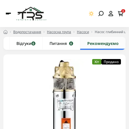
0
Водопостачання
Насосна група
Насоси
Насос глибинний це
и
Відгуки
Питання
Рекомендуємо
0
0
Хіт
Продано