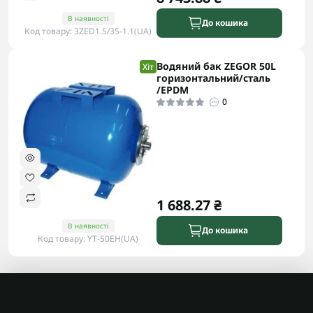
В наявності
До кошика
Код товару: 3ZED1.5/35-1.1(UA)
Водяний бак ZEGOR 50L
Хіт
горизонтальний/сталь
/EPDM
0
1 688.27 ₴
В наявності
До кошика
Код товару: YT-50EH(UA)