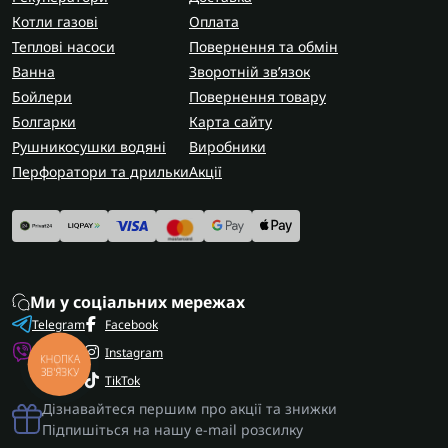
Котли газові
Оплата
Теплові насоси
Повернення та обмін
Ванна
Зворотній зв’язок
Бойлери
Повернення товару
Болгарки
Карта сайту
Рушникосушки водяні
Виробники
Перфоратори та дрильки
Акції
Ми у соціальних мережах
Telegram
Facebook
Viber
Instagram
КНОПКА
ЗВ'ЯЗКУ
TikTok
Дізнавайтеся першим про акції та знижки
Підпишіться на нашу e-mail розсилку