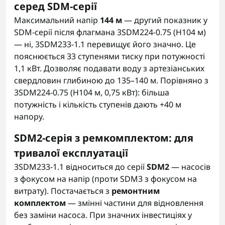
серед SDM-серії
Максимальний напір
144 м
— другий показник у
SDM-серії після флагмана 3SDM224-0.75 (H104 м)
— ні, 3SDM233-1.1 перевищує його значно. Це
пояснюється 33 ступенями тиску при потужності
1,1 кВт. Дозволяє подавати воду з артезіанських
свердловин глибиною до 135–140 м. Порівняно з
3SDM224-0.75 (H104 м, 0,75 кВт): більша
потужність і кількість ступенів дають +40 м
напору.
SDM2-серія з ремкомплектом: для
тривалої експлуатації
3SDM233-1.1 відноситься до серії
SDM2
— насосів
з фокусом на напір (проти SDM3 з фокусом на
витрату). Постачається з
ремонтним
комплектом
— змінні частини для відновлення
без заміни насоса. При значних інвестиціях у