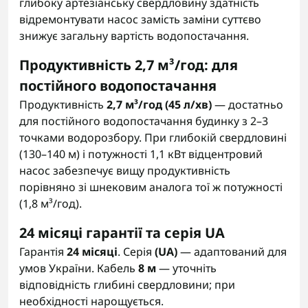
глибоку артезіанську свердловину здатність
відремонтувати насос замість заміни суттєво
знижує загальну вартість водопостачання.
Продуктивність 2,7 м³/год: для
постійного водопостачання
Продуктивність
2,7 м³/год (45 л/хв)
— достатньо
для постійного водопостачання будинку з 2–3
точками водорозбору. При глибокій свердловині
(130–140 м) і потужності 1,1 кВт відцентровий
насос забезпечує вищу продуктивність
порівняно зі шнековим аналога тої ж потужності
(1,8 м³/год).
24 місяці гарантії та серія UA
Гарантія
24 місяці
. Серія
(UA)
— адаптований для
умов України. Кабель
8 м
— уточніть
відповідність глибині свердловини; при
необхідності нарощується.