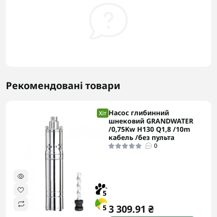
Рекомендовані товари
Насос глибинний
Хіт
шнековий GRANDWATER
/0,75Kw H130 Q1,8 /10m
кабель /без пульта
0
5
3 309.91 ₴
5