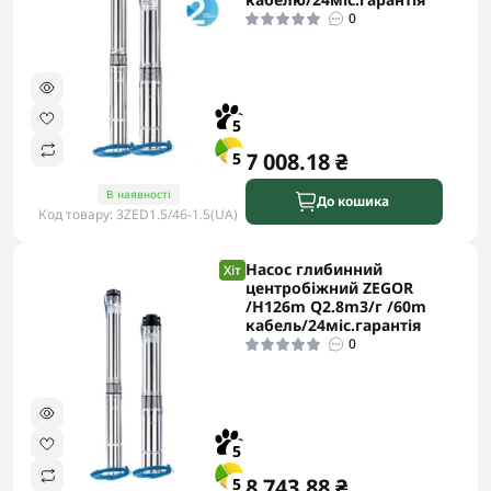
0
5
7 008.18 ₴
5
В наявності
До кошика
Код товару: 3ZED1.5/46-1.5(UA)
Насос глибинний
Хіт
центробіжний ZEGOR
/H126m Q2.8m3/г /60m
кабель/24міс.гарантія
0
5
8 743.88 ₴
5