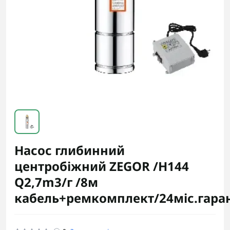
Насос глибинний
центробіжний ZEGOR /H144
Q2,7m3/г /8м
кабель+ремкомплект/24міс.гаран