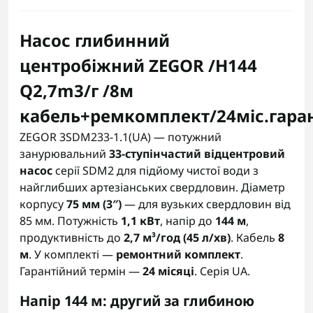
Насос глибинний
центробіжний ZEGOR /H144
Q2,7m3/г /8м
кабель+ремкомплект/24міс.гаран
ZEGOR 3SDM233-1.1(UA) — потужний
занурювальний
33-ступінчастий відцентровий
насос
серії SDM2 для підйому чистої води з
найглибших артезіанських свердловин. Діаметр
корпусу
75 мм (3″)
— для вузьких свердловин від
85 мм. Потужність
1,1 кВт
, напір до
144 м
,
продуктивність до
2,7 м³/год (45 л/хв)
. Кабель
8
м
. У комплекті —
ремонтний комплект
.
Гарантійний термін —
24 місяці
. Серія UA.
Напір 144 м: другий за глибиною