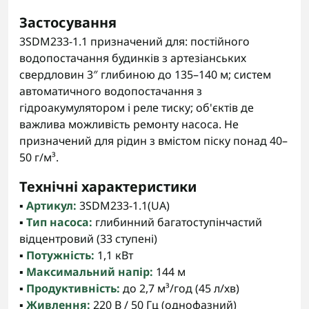
Застосування
3SDM233-1.1 призначений для: постійного
водопостачання будинків з артезіанських
свердловин 3″ глибиною до 135–140 м; систем
автоматичного водопостачання з
гідроакумулятором і реле тиску; об'єктів де
важлива можливість ремонту насоса. Не
призначений для рідин з вмістом піску понад 40–
50 г/м³.
Технічні характеристики
▪️
Артикул:
3SDM233-1.1(UA)
▪️
Тип насоса:
глибинний багатоступінчастий
відцентровий (33 ступені)
▪️
Потужність:
1,1 кВт
▪️
Максимальний напір:
144 м
▪️
Продуктивність:
до 2,7 м³/год (45 л/хв)
▪️
Живлення:
220 В / 50 Гц (однофазний)