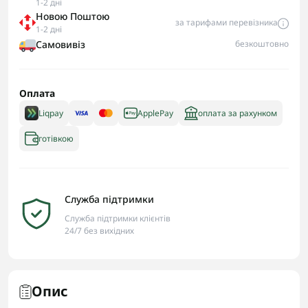
1-2 дні
Новою Поштою
за тарифами перевізника
1-2 дні
Самовивіз
безкоштовно
Оплата
Liqpay
ApplePay
оплата за рахунком
готівкою
Служба підтримки
Служба підтримки клієнтів
24/7 без вихідних
Опис