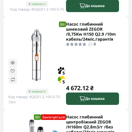
В наявності
До кошика
Код товару: 4SQGD1.2-100-0.75
Насос глибинний
Хіт
шнековий ZEGOR
/0,75Kw H150 Q2.9 /10m
кабель/24міс.гарантія
0
5
5
4 672.12 ₴
В наявності
Код товару: 4QGD1.2-100-0.75-
До кошика
10m
Насос глибинний
Хіт
Закінчується
центробіжний ZEGOR
/H160m Q2.8m3/г /без
кабелю/24міс.гарантія