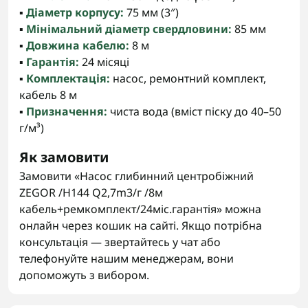
▪️
Діаметр корпусу:
75 мм (3″)
▪️
Мінімальний діаметр свердловини:
85 мм
▪️
Довжина кабелю:
8 м
▪️
Гарантія:
24 місяці
▪️
Комплектація:
насос, ремонтний комплект,
кабель 8 м
▪️
Призначення:
чиста вода (вміст піску до 40–50
г/м³)
Як замовити
Замовити «Насос глибинний центробіжний
ZEGOR /H144 Q2,7m3/г /8м
кабель+ремкомплект/24міс.гарантія» можна
онлайн через кошик на сайті. Якщо потрібна
консультація — звертайтесь у чат або
телефонуйте нашим менеджерам, вони
допоможуть з вибором.