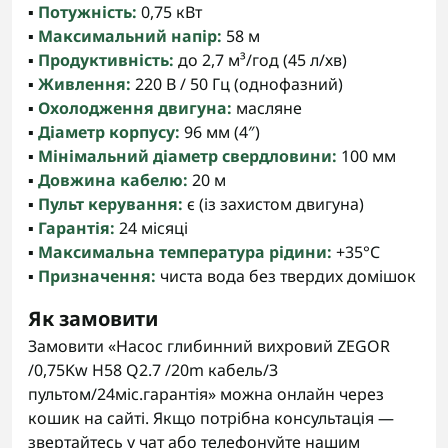
▪️
Потужність:
0,75 кВт
▪️
Максимальний напір:
58 м
▪️
Продуктивність:
до 2,7 м³/год (45 л/хв)
▪️
Живлення:
220 В / 50 Гц (однофазний)
▪️
Охолодження двигуна:
масляне
▪️
Діаметр корпусу:
96 мм (4″)
▪️
Мінімальний діаметр свердловини:
100 мм
▪️
Довжина кабелю:
20 м
▪️
Пульт керування:
є (із захистом двигуна)
▪️
Гарантія:
24 місяці
▪️
Максимальна температура рідини:
+35°C
▪️
Призначення:
чиста вода без твердих домішок
Як замовити
Замовити «Насос глибинний вихровий ZEGOR
/0,75Kw H58 Q2.7 /20m кабель/З
пультом/24міс.гарантія» можна онлайн через
кошик на сайті. Якщо потрібна консультація —
звертайтесь у чат або телефонуйте нашим