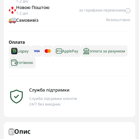
1-2 дні
Новою Поштою
за тарифами перевізника
1-2 дні
Самовивіз
безкоштовно
Оплата
Liqpay
ApplePay
оплата за рахунком
готівкою
Служба підтримки
Служба підтримки клієнтів
24/7 без вихідних
Опис