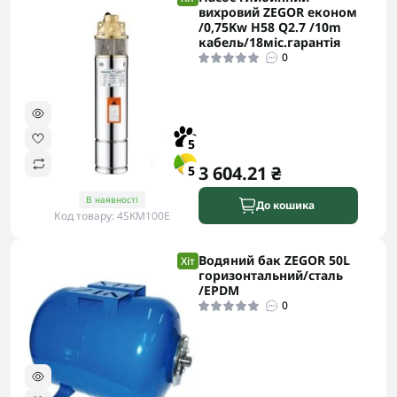
вихровий ZEGOR економ
/0,75Kw H58 Q2.7 /10m
кабель/18міс.гарантія
0
5
3 604.21 ₴
5
В наявності
До кошика
Код товару: 4SKM100E
Водяний бак ZEGOR 50L
Хіт
горизонтальний/сталь
/EPDM
0