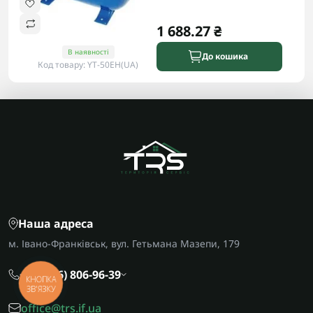
1 688.27 ₴
В наявності
До кошика
Код товару: YT-50EH(UA)
Наша адреса
м. Івано-Франківськ, вул. Гетьмана Мазепи, 179
+38 (096) 806-96-39
КНОПКА
ЗВ'ЯЗКУ
office@trs.if.ua