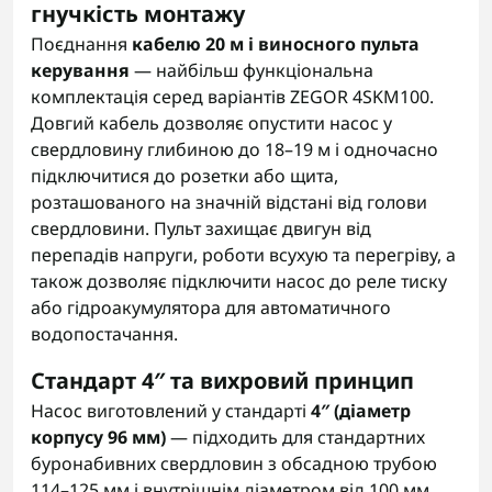
гнучкість монтажу
Поєднання
кабелю 20 м і виносного пульта
керування
— найбільш функціональна
комплектація серед варіантів ZEGOR 4SKM100.
Довгий кабель дозволяє опустити насос у
свердловину глибиною до 18–19 м і одночасно
підключитися до розетки або щита,
розташованого на значній відстані від голови
свердловини. Пульт захищає двигун від
перепадів напруги, роботи всухую та перегріву, а
також дозволяє підключити насос до реле тиску
або гідроакумулятора для автоматичного
водопостачання.
Стандарт 4″ та вихровий принцип
Насос виготовлений у стандарті
4″ (діаметр
корпусу 96 мм)
— підходить для стандартних
буронабивних свердловин з обсадною трубою
114–125 мм і внутрішнім діаметром від 100 мм.