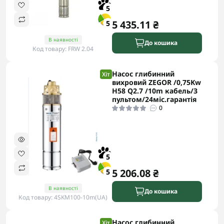
5
5 435.11 ₴
5
В наявності
До кошика
Код товару: FRW 2.04
Насос глибинний
Хіт
вихровий ZEGOR /0,75Kw
H58 Q2.7 /10m кабель/З
пультом/24міс.гарантія
0
5
5 206.08 ₴
5
В наявності
До кошика
Код товару: 4SKM100-10m(UA)
Насос глибинний
Хіт