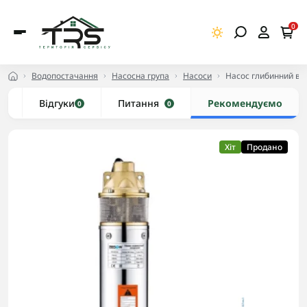
0
Водопостачання
Насосна група
Насоси
Насос глибинний вих
и
Відгуки
Питання
Рекомендуємо
0
0
Хіт
Продано