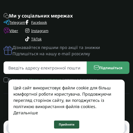
Ми у соціальних мережах
Telegram
Facebook
Viber
Instagram
TikTok
Дізнавайтеся першим про акції та знижки
Підпишіться на нашу e-mail розсилку
Підпишіться
Я прочитав
Угода користувача
і згоден з вимогами
Цей сайт використовує файли cookie для більш
комфортної роботи користувача. Продовжуючи
перегляд сторінок сайту, ви погоджуєтесь із
Працює на OpenCart
політикою використання файлів cookies.
Територія Сервісу © 2026
Детальніше
Прийняти
0
0