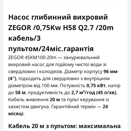
Насос глибинний вихровий
ZEGOR /0,75Kw H58 Q2.7 /20m
кабель/З
пультом/24міс.гарантія
ZEGOR 4SKM100-20m — занурювальний
вихровий насос для підйому чистої води зі
свердловин і колодязів. Діаметр корпусу
96 мм
(4″)
, підходить для свердловин з внутрішнім
діаметром від 100 мм. Потужність
0,75 кВт
, напір
до
58 м
, продуктивність до
2,7 м³/год (45 л/хв)
.
Кабель живлення
20 м
та пульт керування із
захистом двигуна. Гарантійний термін —
24
місяці
.
Кабель 20 м з пультом: максимальна