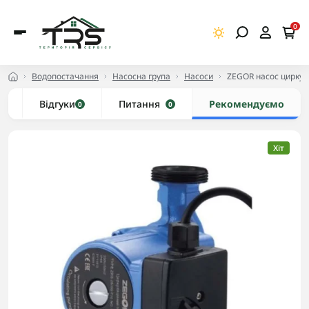
0
Водопостачання
Насосна група
Насоси
ZEGOR насос циркуля
и
Відгуки
Питання
Рекомендуємо
0
0
Хіт