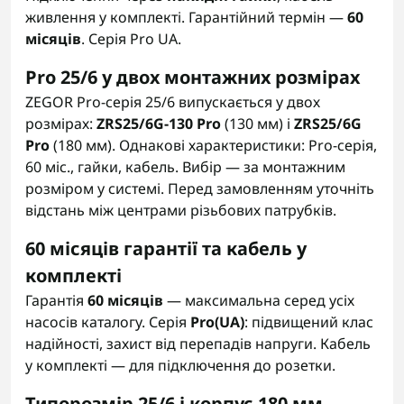
живлення у комплекті. Гарантійний термін —
60
місяців
. Серія Pro UA.
Pro 25/6 у двох монтажних розмірах
ZEGOR Pro-серія 25/6 випускається у двох
розмірах:
ZRS25/6G-130 Pro
(130 мм) і
ZRS25/6G
Pro
(180 мм). Однакові характеристики: Pro-серія,
60 міс., гайки, кабель. Вибір — за монтажним
розміром у системі. Перед замовленням уточніть
відстань між центрами різьбових патрубків.
60 місяців гарантії та кабель у
комплекті
Гарантія
60 місяців
— максимальна серед усіх
насосів каталогу. Серія
Pro(UA)
: підвищений клас
надійності, захист від перепадів напруги. Кабель
у комплекті — для підключення до розетки.
Типорозмір 25/6 і корпус 180 мм