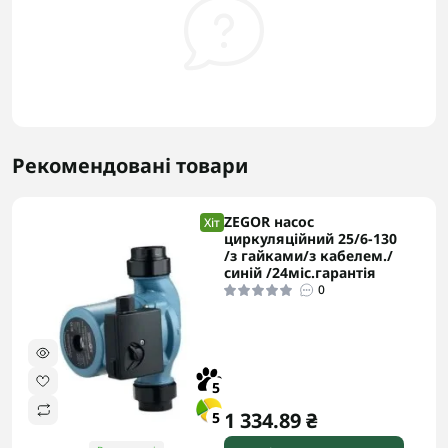
Рекомендовані товари
ZEGOR насос
Хіт
циркуляційний 25/6-130
/з гайками/з кабелем./
синій /24міс.гарантія
0
5
1 334.89 ₴
5