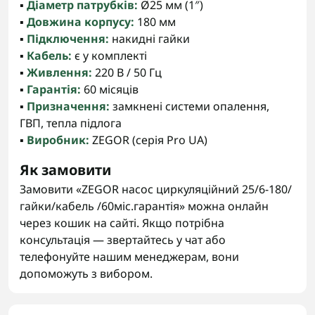
▪️
Діаметр патрубків:
Ø25 мм (1″)
▪️
Довжина корпусу:
180 мм
▪️
Підключення:
накидні гайки
▪️
Кабель:
є у комплекті
▪️
Живлення:
220 В / 50 Гц
▪️
Гарантія:
60 місяців
▪️
Призначення:
замкнені системи опалення,
ГВП, тепла підлога
▪️
Виробник:
ZEGOR (серія Pro UA)
Як замовити
Замовити «ZEGOR насос циркуляційний 25/6-180/
гайки/кабель /60міс.гарантія» можна онлайн
через кошик на сайті. Якщо потрібна
консультація — звертайтесь у чат або
телефонуйте нашим менеджерам, вони
допоможуть з вибором.