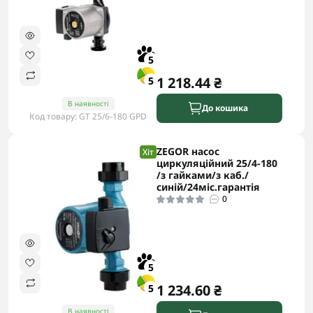
5
1 218.44 ₴
5
В наявності
До кошика
Код товару: GT 25/6-180 GPD
ZEGOR насос
Хіт
циркуляційний 25/4-180
/з гайками/з каб./
синій/24міс.гарантія
0
5
1 234.60 ₴
5
В наявності