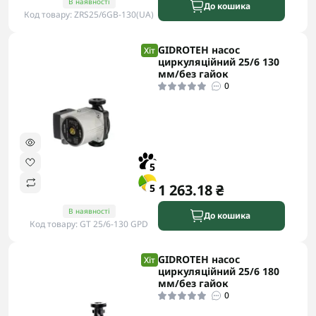
В наявності
До кошика
Код товару: ZRS25/6GB-130(UA)
GIDROTEH насос
Хіт
циркуляційний 25/6 130
мм/без гайок
0
5
1 263.18 ₴
5
В наявності
До кошика
Код товару: GT 25/6-130 GPD
GIDROTEH насос
Хіт
циркуляційний 25/6 180
мм/без гайок
0