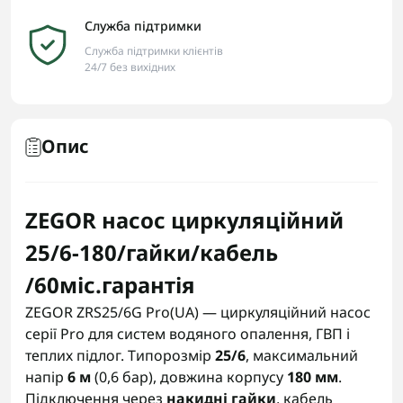
Служба підтримки
Служба підтримки клієнтів
24/7 без вихідних
Опис
ZEGOR насос циркуляційний
25/6-180/гайки/кабель
/60міс.гарантія
ZEGOR ZRS25/6G Pro(UA) — циркуляційний насос
серії Pro для систем водяного опалення, ГВП і
теплих підлог. Типорозмір
25/6
, максимальний
напір
6 м
(0,6 бар), довжина корпусу
180 мм
.
Підключення через
накидні гайки
, кабель