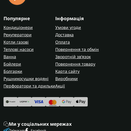
Популярне
Інформація
Кондиціонери
Умови угоди
Рекуператори
Доставка
Котли газові
Оплата
Теплові насоси
Повернення та обмін
Ванна
Зворотній зв’язок
Бойлери
Повернення товару
Болгарки
Карта сайту
Рушникосушки водяні
Виробники
Перфоратори та дрильки
Акції
Ми у соціальних мережах
Telegram
Facebook