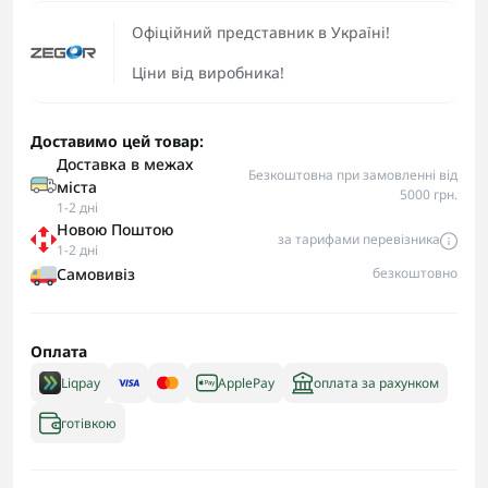
Офіційний представник в Україні!
Ціни від виробника!
Доставимо цей товар:
Доставка в межах
Безкоштовна при замовленні від
міста
5000 грн.
1-2 дні
Новою Поштою
за тарифами перевізника
1-2 дні
Самовивіз
безкоштовно
Оплата
Liqpay
ApplePay
оплата за рахунком
готівкою