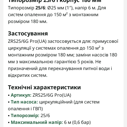
Типорозмір
25/6
: Ø25 мм (1″), напір 6 м. Для
систем опалення до 150 м² з монтажним
розміром 180 мм.
Застосування
ZRS25/6G Pro(UA) застосовується для: примусової
циркуляції у системах опалення до 150 м² з
монтажним розміром 180 мм; заміни насосів 180
мм з максимальною гарантією 5 років. Не
призначений для перекачування питної води і
відкритих систем.
Технічні характеристики
▪️
Артикул:
ZRS25/6G Pro(UA)
▪️
Тип насоса:
циркуляційний (для систем
опалення і ГВП)
▪️
Типорозмір:
25/6
▪️
Максимальний напір:
6 м (0,6 бар)