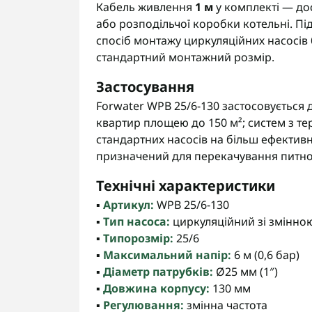
Кабель живлення
1 м
у комплекті — до
або розподільчої коробки котельні. П
спосіб монтажу циркуляційних насосів
стандартний монтажний розмір.
Застосування
Forwater WPB 25/6-130 застосовується 
квартир площею до 150 м²; систем з те
стандартних насосів на більш ефектив
призначений для перекачування питної 
Технічні характеристики
▪️
Артикул:
WPB 25/6-130
▪️
Тип насоса:
циркуляційний зі змінно
▪️
Типорозмір:
25/6
▪️
Максимальний напір:
6 м (0,6 бар)
▪️
Діаметр патрубків:
Ø25 мм (1″)
▪️
Довжина корпусу:
130 мм
▪️
Регулювання:
змінна частота