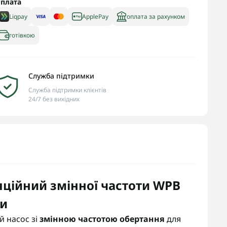
плата
Liqpay
ApplePay
оплата за рахунком
готівкою
Служба підтримки
Служба підтримки клієнтів
24/7 без вихідних
ційний змінної частоти WPB
ки
й насос зі
змінною частотою обертання
для