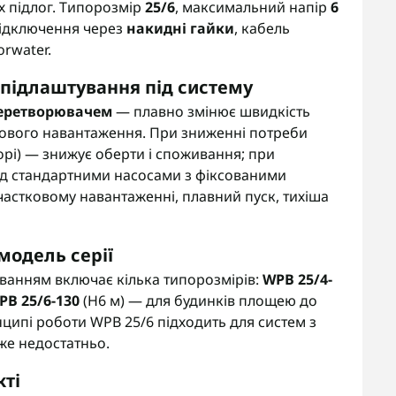
х підлог. Типорозмір
25/6
, максимальний напір
6
Підключення через
накидні гайки
, кабель
orwater.
 підлаштування під систему
еретворювачем
— плавно змінює швидкість
лового навантаження. При зниженні потреби
орі) — знижує оберти і споживання; при
ед стандартними насосами з фіксованими
астковому навантаженні, плавний пуск, тихіша
модель серії
юванням включає кілька типорозмірів:
WPB 25/4-
PB 25/6-130
(H6 м) — для будинків площею до
нципі роботи WPB 25/6 підходить для систем з
же недостатньо.
кті