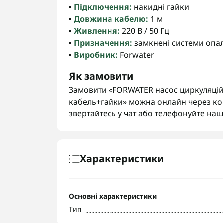
▪️
Підключення:
накидні гайки
▪️
Довжина кабелю:
1 м
▪️
Живлення:
220 В / 50 Гц
▪️
Призначення:
замкнені системи опал
▪️
Виробник:
Forwater
Як замовити
Замовити «FORWATER насос циркуляційн
кабель+гайки» можна онлайн через кош
звертайтесь у чат або телефонуйте н
Характеристики
Основні характеристики
Тип