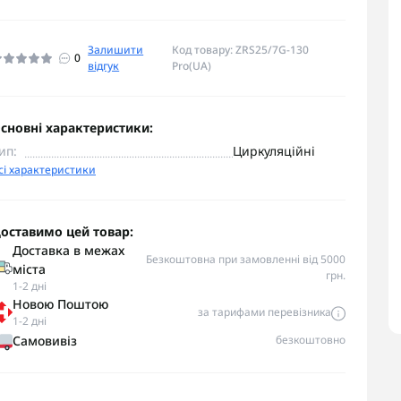
Залишити
Код товару: ZRS25/7G-130
0
відгук
Pro(UA)
сновні характеристики:
ип:
Циркуляційні
сі характеристики
оставимо цей товар:
Доставка в межах
Безкоштовна при замовленні від 5000
міста
грн.
1-2 дні
Новою Поштою
за тарифами перевізника
1-2 дні
Самовивіз
безкоштовно