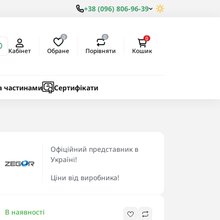
+38 (096) 806-96-39
0
0
0
Обране
Порівняти
Кабінет
Кошик
ки
ичні
а частинами
Сертифікати
Офіційний представник в
Україні!
Ціни від виробника!
В наявності