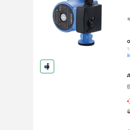
О
Т
В
Д