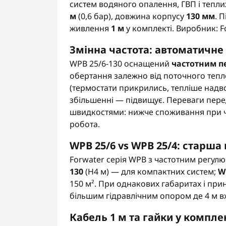
систем водяного опалення, ГВП і тепли
м
(0,6 бар), довжина корпусу
130 мм
. 
живлення
1 м
у комплекті. Виробник: F
Змінна частота: автоматичне
WPB 25/6-130 оснащений
частотним п
обертання залежно від поточного теп
(термостати прикрились, тепліше надв
збільшенні — підвищує. Переваги пер
швидкостями: нижче споживання при ч
робота.
WPB 25/6 vs WPB 25/4: старша 
Forwater серія WPB з частотним регул
130
(H4 м) — для компактних систем;
W
150 м². При однакових габаритах і при
більшим гідравлічним опором де 4 м в
Кабель 1 м та гайки у компле