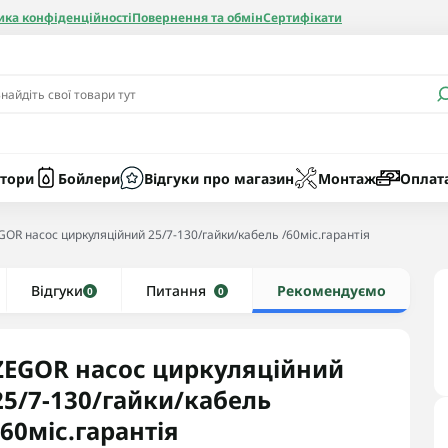
ика конфіденційності
Повернення та обмін
Сертифікати
и
Бачки
Котли газові
Засоби очист
бойлерів
Насоси
Котли електр
Картриджі
тори
Бойлери
Відгуки про магазин
Монтаж
Оплат
Колби
GOR насос циркуляційний 25/7-130/гайки/кабель /60міс.гарантія
нієві
Відгуки
Рушникосушки водяні
Питання
Рекомендуємо
0
0
алеві
Рушникосушки електричні
ві
Тени та комплектуючі
ZEGOR насос циркуляційний
25/7-130/гайки/кабель
/60міс.гарантія