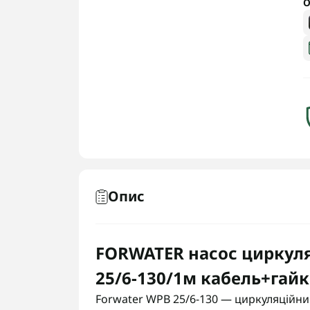
О
Опис
FORWATER насос циркуля
25/6-130/1м кабель+гай
Forwater WPB 25/6-130 — циркуляційни