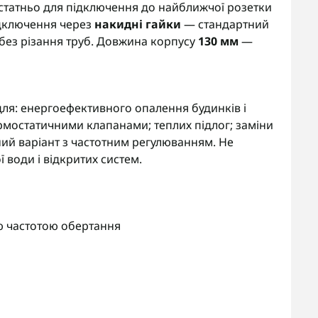
статньо для підключення до найближчої розетки
ідключення через
накидні гайки
— стандартний
 без різання труб. Довжина корпусу
130 мм
—
для: енергоефективного опалення будинків і
рмостатичними клапанами; теплих підлог; заміни
ний варіант з частотним регулюванням. Не
води і відкритих систем.
ю частотою обертання