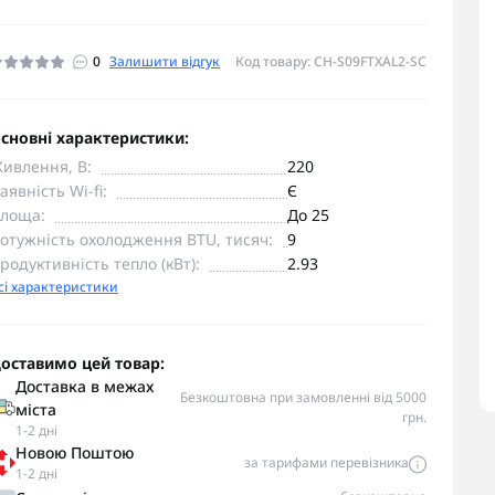
0
Залишити відгук
Код товару: CH-S09FTXAL2-SC
сновні характеристики:
ивлення, В:
220
аявність Wi-fi:
Є
лоща:
До 25
отужність охолодження BTU, тисяч:
9
родуктивність тепло (кВт):
2.93
сі характеристики
оставимо цей товар:
Доставка в межах
Безкоштовна при замовленні від 5000
міста
грн.
1-2 дні
Новою Поштою
за тарифами перевізника
1-2 дні