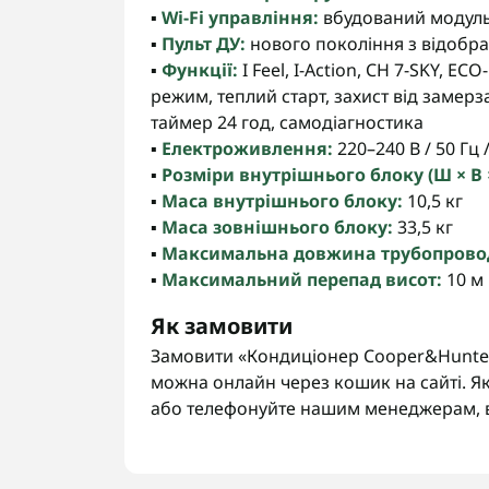
▪️
Wi-Fi управління:
вбудований модул
▪️
Пульт ДУ:
нового покоління з відобр
▪️
Функції:
I Feel, I-Action, CH 7-SKY, E
режим, теплий старт, захист від замерз
таймер 24 год, самодіагностика
▪️
Електроживлення:
220–240 В / 50 Гц /
▪️
Розміри внутрішнього блоку (Ш × В ×
▪️
Маса внутрішнього блоку:
10,5 кг
▪️
Маса зовнішнього блоку:
33,5 кг
▪️
Максимальна довжина трубопрово
▪️
Максимальний перепад висот:
10 м
Як замовити
Замовити «Кондиціонер Cooper&Hunter
можна онлайн через кошик на сайті. Як
або телефонуйте нашим менеджерам, 