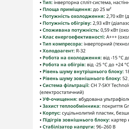
▪️
Тип:
інверторна спліт-система, насті
▪️
Площа приміщення:
до 25 м²
▪️
Потужність охолодження:
2,70 кВт (
▪️
Потужність обігріву:
2,93 кВт (діапаз
▪️
Споживана потужність:
0,59 кВт (охо
▪️
Клас енергоефективності:
A+++ (охол
▪️
Тип компресора:
інверторний (технолог
▪️
Холодоагент:
R-32
▪️
Робота на охолодження:
від -15 °C д
▪️
Робота на обігрів:
від -25 °C до +24 °
▪️
Рівень шуму внутрішнього блоку:
18
▪️
Рівень шуму зовнішнього блоку:
52
▪️
Система фільтрації:
CH 7-SKY Technol
(електростатичний)
▪️
УФ-очищення:
вбудована ультрафіол
▪️
Захист теплообмінника:
покриття Gr
▪️
Корпус:
суцільнолитий пластик, без
▪️
Підігрів зовнішнього блоку:
картер 
▪️
Стабілізатор напруги:
96–260 В