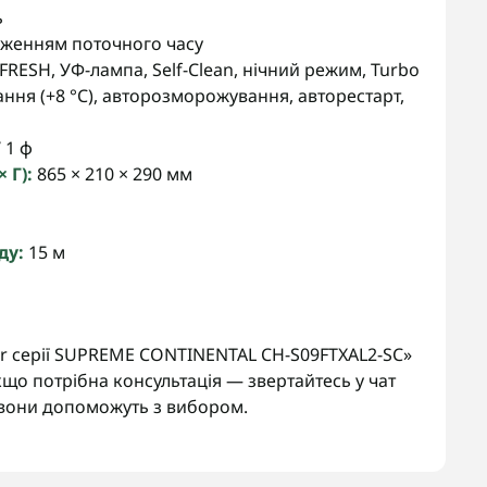
ь
аженням поточного часу
CO-FRESH, УФ-лампа, Self-Clean, нічний режим, Turbo
ання (+8 °C), авторозморожування, авторестарт,
 1 ф
 Г):
865 × 210 × 290 мм
ду:
15 м
 серії SUPREME CONTINENTAL CH-S09FTXAL2-SC»
що потрібна консультація — звертайтесь у чат
вони допоможуть з вибором.