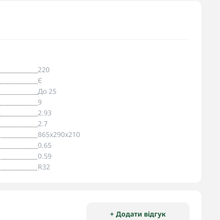
220
Є
До 25
9
2.93
2.7
865x290x210
0.65
0.59
R32
+ Додати відгук