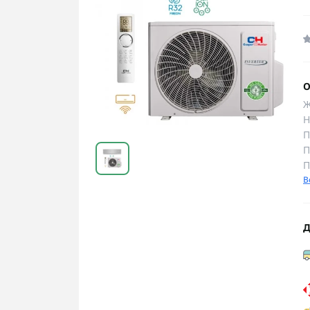
О
Ж
Н
П
П
П
В
Д