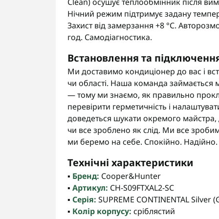
Clean) осушує теплообмінник після вим
Нічний режим підтримує задану темпер
Захист від замерзання +8 °C. Авторозм
год. Самодіагностика.
Встановлення та підключенн
Ми доставимо кондиціонер до вас і вс
чи області. Наша команда займається м
— тому ми знаємо, як правильно прокл
перевірити герметичність і налаштуват
доведеться шукати окремого майстра, д
чи все зроблено як слід. Ми все зроби
ми беремо на себе. Спокійно. Надійно.
Технічні характеристики
▪️
Бренд:
Cooper&Hunter
▪️
Артикул:
CH-S09FTXAL2-SC
▪️
Серія:
SUPREME CONTINENTAL Silver (G
▪️
Колір корпусу:
сріблястий