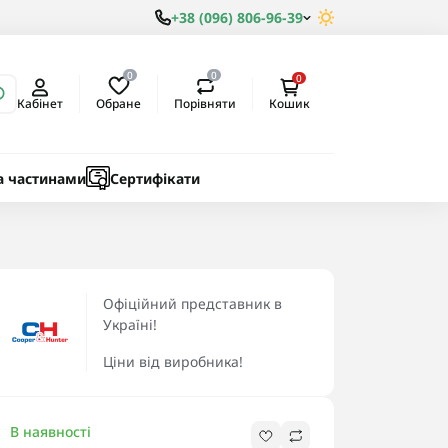
+38 (096) 806-96-39
0
0
0
Обране
Порівняти
Кабінет
Кошик
ки
ичні
а частинами
Сертифікати
Офіційний представник в
Україні!
Ціни від виробника!
В наявності