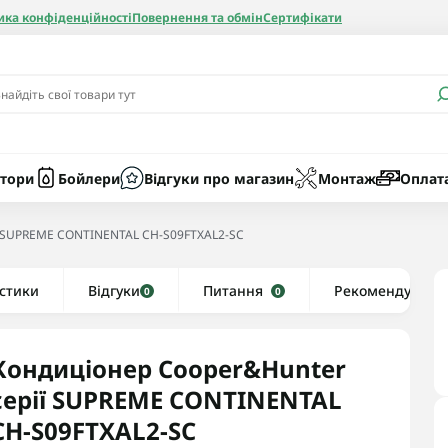
ика конфіденційності
Повернення та обмін
Сертифікати
и
Бачки
Котли газові
Засоби очист
бойлерів
Насоси
Котли електр
Картриджі
тори
Бойлери
Відгуки про магазин
Монтаж
Оплат
Колби
ї SUPREME CONTINENTAL CH-S09FTXAL2-SC
нієві
стики
Відгуки
Рушникосушки водяні
Питання
Рекомендуємо
0
0
алеві
Рушникосушки електричні
ві
Тени та комплектуючі
Кондиціонер Cooper&Hunter
серії SUPREME CONTINENTAL
CH-S09FTXAL2-SC