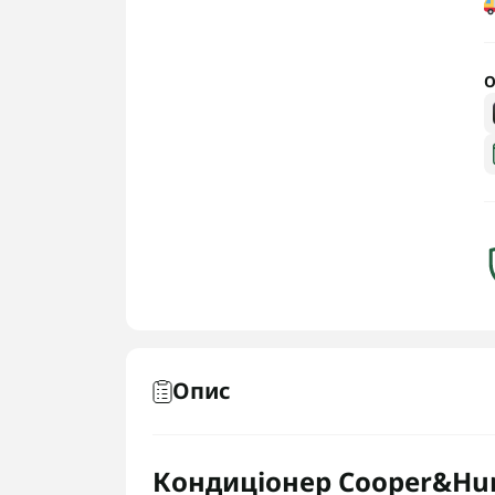
О
Опис
Кондиціонер Cooper&Hun