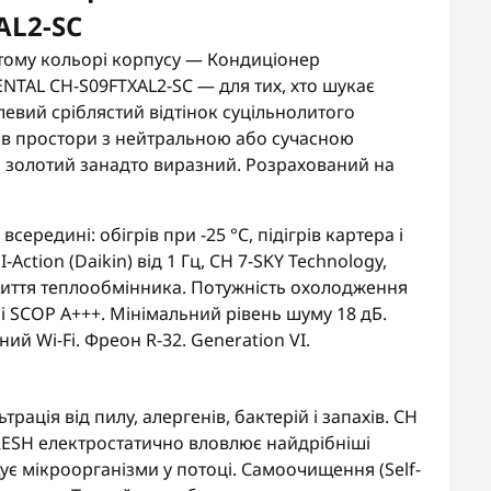
AL2-SC
тому кольорі корпусу — Кондиціонер
TAL CH-S09FTXAL2-SC — для тих, хто шукає
левий сріблястий відтінок суцільнолитого
я в простори з нейтральною або сучасною
а золотий занадто виразний. Розрахований на
всередині: обігрів при -25 °C, підігрів картера і
Action (Daikin) від 1 Гц, CH 7-SKY Technology,
криття теплообмінника. Потужність охолодження
++ і SCOP A+++. Мінімальний рівень шуму 18 дБ.
ий Wi-Fi. Фреон R-32. Generation VI.
трація від пилу, алергенів, бактерій і запахів. CH
-FRESH електростатично вловлює найдрібніші
є мікроорганізми у потоці. Самоочищення (Self-