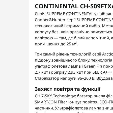
CONTINENTAL CH-S09FTX
Серія SUPREME CONTINENTAL у срібляс
Cooper&Hunter серії SUPREME CONTINEN
технологічний і стриманий вибір. Мета
корпусу без швів органічно вписуєтьс
палітрою — там, де білий непомітний, 
приміщення до 25 м².
Той самий рівень технологій серії Arctic 
піддону зовнішнього блоку, технологія I-
ультрафіолетова лампа і Green Fin по
2,7 кВт і обігріву 2,93 кВт при SEER A+
Стабілізатор напруги 96–260 В. Вбудован
Захист повітря та функції
CH 7-SKY Technology: багаторівнева філь
SMART-ION Filter іонізує повітря. ECO
частинки. Ультрафіолетова лампа знищу