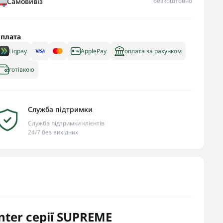
Самовивіз
безкоштовно
плата
Liqpay
ApplePay
оплата за рахунком
готівкою
Служба підтримки
Служба підтримки клієнтів
24/7 без вихідних
ter серії SUPREME