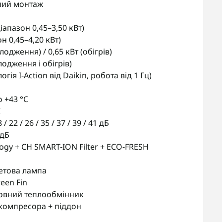
нний монтаж
діапазон 0,45–3,50 кВт)
он 0,45–4,20 кВт)
лодження) / 0,65 кВт (обігрів)
одження і обігрів)
ія I-Action від Daikin, робота від 1 Гц)
о +43 °C
C
 / 22 / 26 / 35 / 37 / 39 / 41 дБ
 дБ
ogy + CH SMART-ION Filter + ECO-FRESH
етова лампа
een Fin
шовний теплообмінник
компресора + піддон