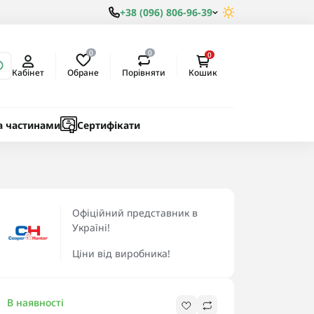
+38 (096) 806-96-39
0
0
0
Обране
Порівняти
Кабінет
Кошик
ки
ичні
а частинами
Сертифікати
Офіційний представник в
Україні!
Ціни від виробника!
В наявності