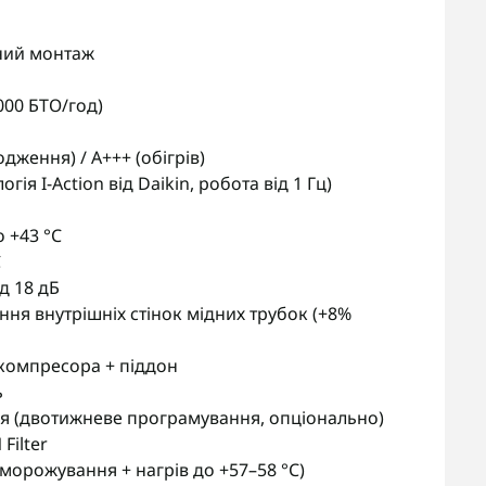
нний монтаж
 000 БТО/год)
дження) / A+++ (обігрів)
ія I-Action від Daikin, робота від 1 Гц)
о +43 °C
C
д 18 дБ
ня внутрішніх стінок мідних трубок (+8%
компресора + піддон
ь
я (двотижневе програмування, опціонально)
Filter
аморожування + нагрів до +57–58 °C)