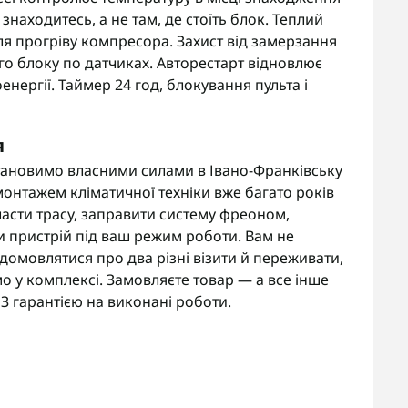
знаходитесь, а не там, де стоїть блок. Теплий
ля прогріву компресора. Захист від замерзання
о блоку по датчиках. Авторестарт відновлює
нергії. Таймер 24 год, блокування пульта і
я
тановимо власними силами в Івано-Франківську
онтажем кліматичної техніки вже багато років
асти трасу, заправити систему фреоном,
и пристрій під ваш режим роботи. Вам не
омовлятися про два різні візити й переживати,
мо у комплексі. Замовляєте товар — а все інше
 З гарантією на виконані роботи.