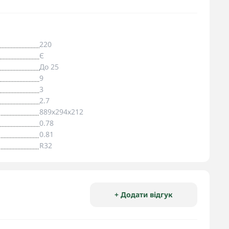
220
Є
До 25
9
3
2.7
889х294х212
0.78
0.81
R32
+ Додати відгук