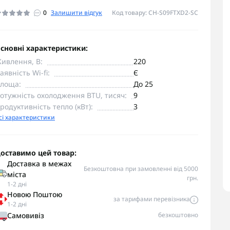
0
Залишити відгук
Код товару: CH-S09FTXD2-SC
сновні характеристики:
ивлення, В:
220
аявність Wi-fi:
Є
лоща:
До 25
отужність охолодження BTU, тисяч:
9
родуктивність тепло (кВт):
3
сі характеристики
оставимо цей товар:
Доставка в межах
Безкоштовна при замовленні від 5000
міста
грн.
1-2 дні
Новою Поштою
за тарифами перевізника
1-2 дні
Самовивіз
безкоштовно