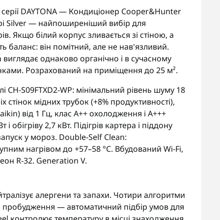
у серії DAYTONA — Кондиціонер Cooper&Hunter
рі Silver — найпоширеніший вибір для
рів. Якщо білий корпус зливається зі стіною, а
ь баланс: він помітний, але не нав'язливий.
 виглядає однаково органічно і в сучасному
тінками. Розрахований на приміщення до 25 м².
лі CH-S09FTXD2-WP: мінімальний рівень шуму 18
х стінок мідних трубок (+8% продуктивності),
Daikin) від 1 Гц, клас A++ охолодження і A+++
 і обігріву 2,7 кВт. Підігрів картера і піддону
пуск у мороз. Double-Self Clean:
пним нагрівом до +57–58 °C. Вбудований Wi-Fi,
он R-32. Generation V.
нейтралізує алергени та запахи. Чотири алгоритми
а і пробудження — автоматичний підбір умов для
Feel контролює температуру в місці знаходження