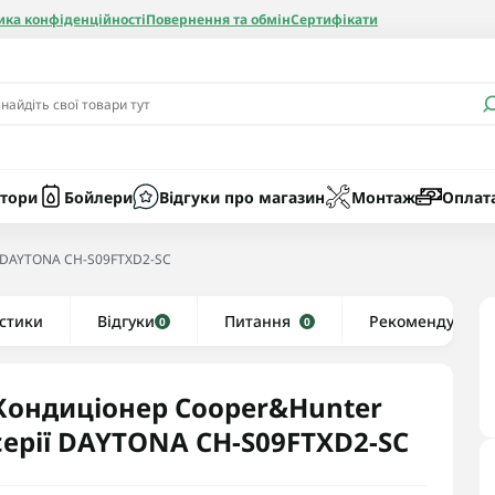
ика конфіденційності
Повернення та обмін
Сертифікати
и
Бачки
Котли газові
Засоби очист
бойлерів
Насоси
Котли електр
Картриджі
тори
Бойлери
Відгуки про магазин
Монтаж
Оплат
Колби
ї DAYTONA CH-S09FTXD2-SC
нієві
стики
Відгуки
Рушникосушки водяні
Питання
Рекомендуємо
0
0
алеві
Рушникосушки електричні
ві
Тени та комплектуючі
Кондиціонер Cooper&Hunter
серії DAYTONA CH-S09FTXD2-SC