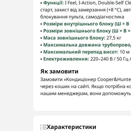
▪️
Функції:
I Feel, I-Action, Double-Self 
старт, захист від замерзання (+8 °C), 
блокування пульта, самодіагностика
▪️
Розміри внутрішнього блоку (Ш × В ×
▪️
Розміри зовнішнього блоку (Ш × В × 
▪️
Маса зовнішнього блоку:
27,5 кг
▪️
Максимальна довжина трубопрово
▪️
Максимальний перепад висот:
10 м
▪️
Електроживлення:
220–240 В / 50 Гц /
Як замовити
Замовити «Кондиціонер Cooper&Hunter
через кошик на сайті. Якщо потрібна к
нашим менеджерам, вони допоможуть 
Характеристики