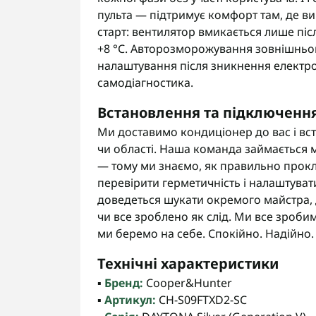
пульта — підтримує комфорт там, де ви 
старт: вентилятор вмикається лише піс
+8 °C. Авторозморожування зовнішньог
налаштування після зникнення електрое
самодіагностика.
Встановлення та підключенн
Ми доставимо кондиціонер до вас і вс
чи області. Наша команда займається м
— тому ми знаємо, як правильно прокл
перевірити герметичність і налаштуват
доведеться шукати окремого майстра, д
чи все зроблено як слід. Ми все зроби
ми беремо на себе. Спокійно. Надійно.
Технічні характеристики
▪️
Бренд:
Cooper&Hunter
▪️
Артикул:
CH-S09FTXD2-SC