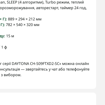
Clean, SLEEP (4 алгоритми), Turbo режим, теплий
авторозморожування, авторестарт, таймер 24 год,
 Г):
889 × 294 × 212 мм
Г):
782 × 540 × 320 мм
ду:
15 м
 1 ф
 серії DAYTONA CH-S09FTXD2-SC» можна онлайн
онсультація — звертайтесь у чат або телефонуйте
з вибором.