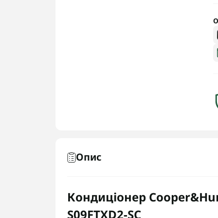
О
Опис
Кондиціонер Cooper&Hun
S09FTXD2-SC