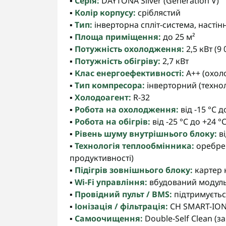
▪️
Серія:
DAYTONA Silver (Generation V)
▪️
Колір корпусу:
сріблястий
▪️
Тип:
інверторна спліт-система, насті
▪️
Площа приміщення:
до 25 м²
▪️
Потужність охолодження:
2,5 кВт (9
▪️
Потужність обігріву:
2,7 кВт
▪️
Клас енергоефективності:
A++ (охоло
▪️
Тип компресора:
інверторний (технолог
▪️
Холодоагент:
R-32
▪️
Робота на охолодження:
від -15 °C д
▪️
Робота на обігрів:
від -25 °C до +24 °
▪️
Рівень шуму внутрішнього блоку:
ві
▪️
Технологія теплообмінника:
оребрен
продуктивності)
▪️
Підігрів зовнішнього блоку:
картер 
▪️
Wi-Fi управління:
вбудований модул
▪️
Провідний пульт / BMS:
підтримуєтьс
▪️
Іонізація / фільтрація:
CH SMART-ION 
▪️
Самоочищення:
Double-Self Clean (з