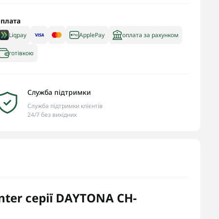
плата
Liqpay
ApplePay
оплата за рахунком
готівкою
Служба підтримки
Служба підтримки клієнтів
24/7 без вихідних
ter серії DAYTONA CH-