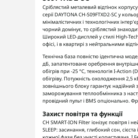
Сріблястий металевий відтінок корпус
серії DAYTONA CH-S09FTXD2-SC у кольо
мінімалістичних і технологічних інтер'є
чорний домінує, то сріблястий знаходит
Широкий LED-дисплей у стилі High-Tech
офісі, і в квартирі з нейтральними від
Технічна база повністю ідентична моде
дБ, запатентоване оребрення внутрішні
обігрів при -25 °C, технологія I-Action (
обігріву. Потужність охолодження 2,5 кВт
зовнішнього блоку гарантує надійний за
заморожування теплообмінника з насту
провідний пульт і BMS опціонально. Фре
Захист повітря та функції
CH SMART-ION Filter іонізує повітря і 
SLEEP: засинання, глибокий сон, сієст
кожної фази без участі користувача. I 