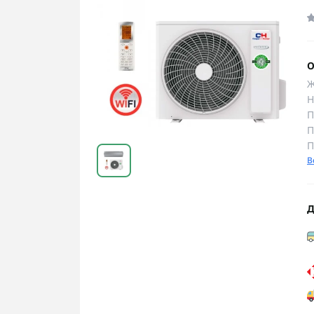
О
Ж
Н
П
П
П
В
Д