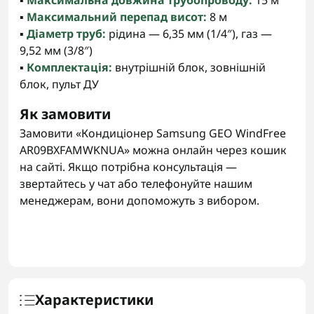
▪️
Максимальна довжина трубопроводу:
15 м
▪️
Максимальний перепад висот:
8 м
▪️
Діаметр труб:
рідина — 6,35 мм (1/4″), газ —
9,52 мм (3/8″)
▪️
Комплектація:
внутрішній блок, зовнішній
блок, пульт ДУ
Як замовити
Замовити «Кондиціонер Samsung GEO WindFree
AR09BXFAMWKNUA» можна онлайн через кошик
на сайті. Якщо потрібна консультація —
звертайтесь у чат або телефонуйте нашим
менеджерам, вони допоможуть з вибором.
Характеристики