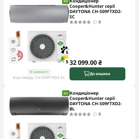
Кондиціонер
Хіт
Cooper&Hunter серії
DAYTONA CH-S09FTXD2-
SC
0
5
32 099.00 ₴
5
В наявності
До кошика
Код товару: CH-S09FTXD2-SC
Кондиціонер
Хіт
Cooper&Hunter серії
DAYTONA CH-S09FTXD2-
BL
0