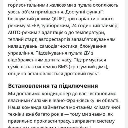
горизонтальними жалюзями з пульта охоплюють
увесь об'єм приміщення. Доступні функції:
безшумний режим QUIET, три варіанти нічного
режиму SLEEP, турборежим, 24-годинний таймер,
AUTO-режим з адаптацією до температури,
теплий старт, авторестарт із запам'ятовуванням
налаштувань, самодіагностика, блокування
управління. Підсвічування пульта ДУ з
відображенням дати та часу. Підтримується
сумісність з системою BMS («розумний дім»),
опційно встановлюється дротовий пульт.
Встановлення та підключення
Ми доставимо кондиціонер до вас і встановимо
власними силами в Івано-Франківську чи області.
Наша команда займається монтажем кліматичної
техніки вже багато років — тому ми знаємо, як
правильно прокласти трасу, заправити систему
фреоном, перевірити герметичність і