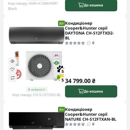
Код товару: ASW-H12B4/HER1
До кошика
Black
Кондиціонер
Хіт
Cooper&Hunter серії
DAYTONA CH-S12FTXD2-
BL
0
5
34 799.00 ₴
5
В наявності
До кошика
Код товару: CH-S12FTXD2-BL
Кондиціонер
Хіт
Cooper&Hunter серії
NATURE CH-S12FTXAN-BL
0