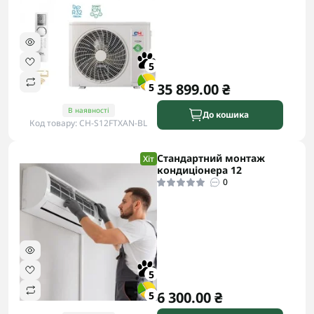
5
35 899.00 ₴
5
В наявності
До кошика
Код товару: CH-S12FTXAN-BL
Стандартний монтаж
Хіт
кондиціонера 12
0
5
6 300.00 ₴
5