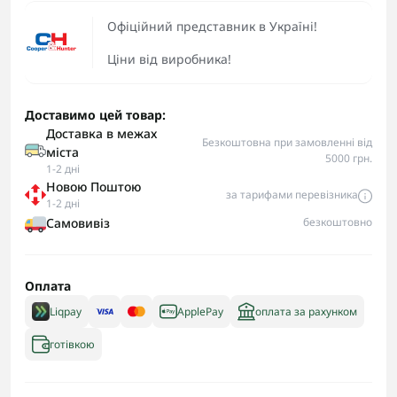
Офіційний представник в Україні!
Ціни від виробника!
Доставимо цей товар:
Доставка в межах
Безкоштовна при замовленні від
міста
5000 грн.
1-2 дні
Новою Поштою
за тарифами перевізника
1-2 дні
Самовивіз
безкоштовно
Оплата
Liqpay
ApplePay
оплата за рахунком
готівкою