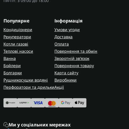
Пн-Пт: з 09:00 до 18:00
Популярне
Інформація
Кондиціонери
Умови угоди
Рекуператори
Доставка
Котли газові
Оплата
Теплові насоси
Повернення та обмін
Ванна
Зворотній зв’язок
Бойлери
Повернення товару
Болгарки
Карта сайту
Рушникосушки водяні
Виробники
Перфоратори та дрильки
Акції
Ми у соціальних мережах