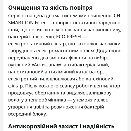
Очищення та якість повітря
Серія оснащена двома системами очищення: CH
SMART-ION Filter — створює негативно заряджені
іони, що посилюють уловлювання частинок пилу,
бактерій і алергенів; ECO-FRESH —
електростатичний фільтр, що захоплює частинки
забруднень електромагнітним полем. Додатково
передбачено два змінних фільтри на вибір:
вугільний «Анти-запах», антибактеріальний,
нанотитановий антихімічний каталізатор,
електретний пиловловлювач або катехіновий
фільтр. Після кожного сеансу роботи вентилятор
продовжує обертання та видаляє залишкову
вологу з теплообмінника — унеможливлює
утворення цвілі та розмноження бактерій
всередині блоку.
Антикорозійний захист і надійність