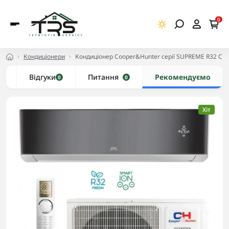
0
Кондиціонери
Кондиціонер Cooper&Hunter серії SUPREME R32 C
и
Відгуки
Питання
Рекомендуємо
0
0
Хіт