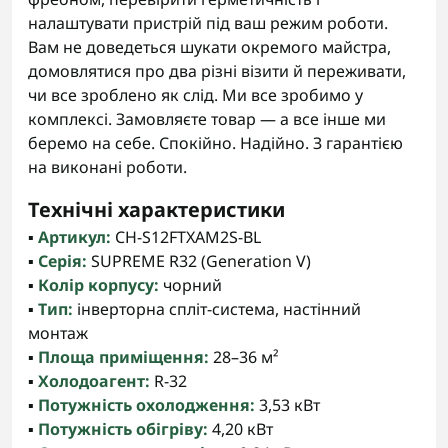
налаштувати пристрій під ваш режим роботи.
Вам не доведеться шукати окремого майстра,
домовлятися про два різні візити й переживати,
чи все зроблено як слід. Ми все зробимо у
комплексі. Замовляєте товар — а все інше ми
беремо на себе. Спокійно. Надійно. З гарантією
на виконані роботи.
Технічні характеристики
▪️
Артикул:
CH-S12FTXAM2S-BL
▪️
Серія:
SUPREME R32 (Generation V)
▪️
Колір корпусу:
чорний
▪️
Тип:
інверторна спліт-система, настінний
монтаж
▪️
Площа приміщення:
28–36 м²
▪️
Холодоагент:
R-32
▪️
Потужність охолодження:
3,53 кВт
▪️
Потужність обігріву:
4,20 кВт