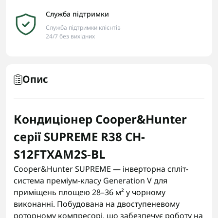
Служба підтримки
Служба підтримки клієнтів
24/7 без вихідних
Опис
Кондиціонер Cooper&Hunter
серії SUPREME R38 CH-
S12FTXAM2S-BL
Cooper&Hunter SUPREME — інверторна спліт-
система преміум-класу Generation V для
приміщень площею 28–36 м² у чорному
виконанні. Побудована на двоступеневому
роторному компресорі, що забезпечує роботу на