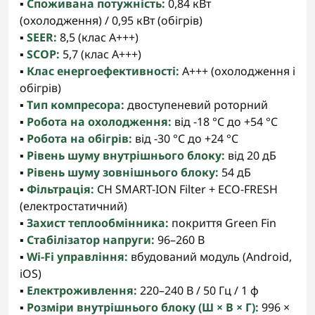
▪️
Споживана потужність:
0,84 кВт
(охолодження) / 0,95 кВт (обігрів)
▪️
SEER:
8,5 (клас A+++)
▪️
SCOP:
5,7 (клас A+++)
▪️
Клас енергоефективності:
A+++ (охолодження і
обігрів)
▪️
Тип компресора:
двоступеневий роторний
▪️
Робота на охолодження:
від -18 °C до +54 °C
▪️
Робота на обігрів:
від -30 °C до +24 °C
▪️
Рівень шуму внутрішнього блоку:
від 20 дБ
▪️
Рівень шуму зовнішнього блоку:
54 дБ
▪️
Фільтрація:
CH SMART-ION Filter + ECO-FRESH
(електростатичний)
▪️
Захист теплообмінника:
покриття Green Fin
▪️
Стабілізатор напруги:
96–260 В
▪️
Wi-Fi управління:
вбудований модуль (Android,
iOS)
▪️
Електроживлення:
220–240 В / 50 Гц / 1 ф
▪️
Розміри внутрішнього блоку (Ш × В × Г):
996 ×