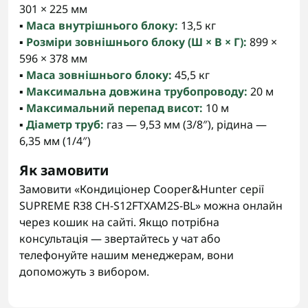
301 × 225 мм
▪️
Маса внутрішнього блоку:
13,5 кг
▪️
Розміри зовнішнього блоку (Ш × В × Г):
899 ×
596 × 378 мм
▪️
Маса зовнішнього блоку:
45,5 кг
▪️
Максимальна довжина трубопроводу:
20 м
▪️
Максимальний перепад висот:
10 м
▪️
Діаметр труб:
газ — 9,53 мм (3/8″), рідина —
6,35 мм (1/4″)
Як замовити
Замовити «Кондиціонер Cooper&Hunter серії
SUPREME R38 CH-S12FTXAM2S-BL» можна онлайн
через кошик на сайті. Якщо потрібна
консультація — звертайтесь у чат або
телефонуйте нашим менеджерам, вони
допоможуть з вибором.