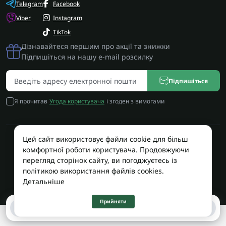
Telegram
Facebook
Viber
Instagram
TikTok
Дізнавайтеся першим про акції та знижки
Підпишіться на нашу e-mail розсилку
Підпишіться
Я прочитав
Угода користувача
і згоден з вимогами
Цей сайт використовує файли cookie для більш
Працює на OpenCart
комфортної роботи користувача. Продовжуючи
Територія Сервісу © 2026
перегляд сторінок сайту, ви погоджуєтесь із
політикою використання файлів cookies.
Детальніше
Прийняти
0
0