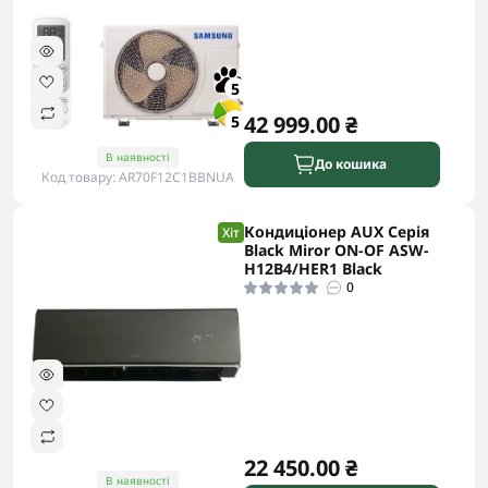
5
42 999.00 ₴
5
В наявності
До кошика
Код товару: AR70F12C1BBNUA
Кондиціонер AUX Серія
Хіт
Black Miror ON-OF ASW-
H12B4/HER1 Black
0
22 450.00 ₴
В наявності