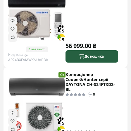
5
5
56 999.00 ₴
В наявності
Код товару:
До кошика
AR24BXFAMWKNUABDK
Кондиціонер
Хіт
Cooper&Hunter серії
DAYTONA CH-S24FTXD2-
BL
0
5