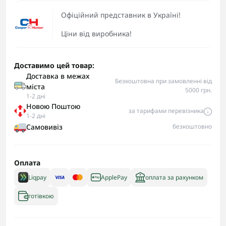
Офіційний представник в Україні!
Ціни від виробника!
Доставимо цей товар:
Доставка в межах
Безкоштовна при замовленні від
міста
5000 грн.
1-2 дні
Новою Поштою
за тарифами перевізника
1-2 дні
Самовивіз
безкоштовно
Оплата
Liqpay
ApplePay
оплата за рахунком
готівкою