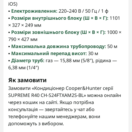
iOS)
▪️
Електроживлення:
220–240 В / 50 Гц / 1 ф
▪️
Розміри внутрішнього блоку (Ш × В × Г):
1101
× 327 × 249 мм
▪️
Розміри зовнішнього блоку (Ш × В × Г):
1000 ×
790 × 427 мм
▪️
Максимальна довжина трубопроводу:
50 м
▪️
Максимальний перепад висот:
30 м
▪️
Діаметр труб:
газ — 15,88 мм (5/8″), рідина —
6,38 мм (1/4″)
Як замовити
Замовити «Кондиціонер Cooper&Hunter серії
SUPREME R40 CH-S24FTXAM2S-BL» можна онлайн
через кошик на сайті. Якщо потрібна
консультація — звертайтесь у чат або
телефонуйте нашим менеджерам, вони
допоможуть з вибором.