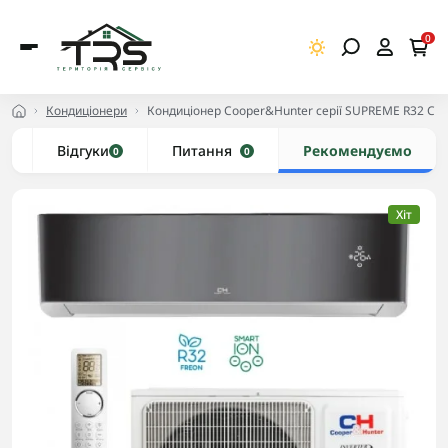
0
Кондиціонери
Кондиціонер Cooper&Hunter серії SUPREME R32 C
и
Відгуки
Питання
Рекомендуємо
0
0
Хіт