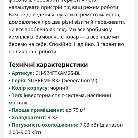
налаштувати пристрій під ваш режим роботи.
Вам не доведеться шукати окремого майстра,
домовлятися про два різні візити й переживати,
чи все зроблено як слід. Ми все зробимо у
комплексі. Замовляєте товар — а все інше ми
беремо на себе. Спокійно. Надійно. З гарантією
на виконані роботи.
Технічні характеристики
▪️
Артикул:
CH-S24FTXAM2S-BL
▪️
Серія:
SUPREME R32 (Generation VI)
▪️
Колір корпусу:
чорний
▪️
Тип:
інверторна спліт-система, настінний
монтаж
▪️
Площа приміщення:
до 75 м²
▪️
Холодоагент:
R-32
▪️
Потужність охолодження:
7,03 кВт (діапазон
2,00–9,00 кВт)