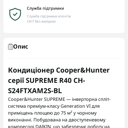
Служба підтримки
Служба підтримки клієнтів
24/7 без вихідних
Опис
Кондиціонер Cooper&Hunter
серії SUPREME R40 CH-
S24FTXAM2S-BL
Cooper&Hunter SUPREME — інверторна спліт-
система преміум-класу Generation VI для
приміщень площею до 75 м² у чорному
виконанні. Побудована на двоступеневому
компресорі DAIKIN, що забезпечує роботу на