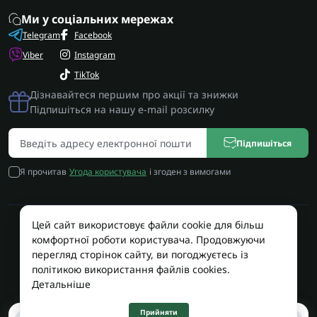
Ми у соціальних мережах
Telegram
Facebook
Viber
Instagram
TikTok
Дізнавайтеся першим про акції та знижки
Підпишіться на нашу e-mail розсилку
Підпишіться
Я прочитав
Угода користувача
і згоден з вимогами
Цей сайт використовує файли cookie для більш
Працює на OpenCart
комфортної роботи користувача. Продовжуючи
Територія Сервісу © 2026
перегляд сторінок сайту, ви погоджуєтесь із
політикою використання файлів cookies.
Детальніше
Прийняти
0
0