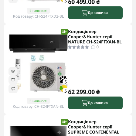
60 499.00 ₴
5
В наявності
До кошика
Код товару: CH-S24FTXD2-BL
Кондиціонер
Хіт
Cooper&Hunter серії
NATURE CH-S24FTXAN-BL
0
5
62 299.00 ₴
5
В наявності
До кошика
Код товару: CH-S24FTXAN-BL
Кондиціонер
Хіт
Cooper&Hunter серії
SUPREME CONTINENTAL