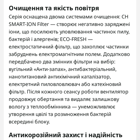
Очищення та якість повітря
Серія оснащена двома системами очищення: CH
SMART-ION Filter — створює негативно заряджені
іони, що посилюють уловлювання частинок пилу,
бактерій і алергенів; ECO-FRESH —
електростатичний фільтр, що захоплює частинки
забруднень електромагнітним полем. Додатково
передбачено два змінних фільтри на вибір:
вугільний «Анти-запах», антибактеріальний,
нанотитановий антихімічний каталізатор,
електретний пиловловлювач або катехіновий
фільтр. Після кожного сеансу роботи вентилятор
продовжує обертання та видаляє залишкову
вологу з теплообмінника — унеможливлює
утворення цвілі та розмноження бактерій
всередині блоку.
Антикорозійний захист і надійність