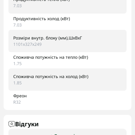
7.03
Продуктивність холод (кВт)
7.03
Розміри внутр. блоку (мм),ШхВхГ
1101х327х249
Споживча потужність на тепло (кВт)
1.75
Споживча потужність на холод (кВт)
1.85
Фреон
R32
Відгуки