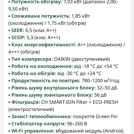
▪️
Потужність обігріву:
7,03 кВт (діапазон 2,00–
9,50 кВт)
▪️
Споживана потужність:
1,85 кВт
(охолодження) / 1,75 кВт (обігрів)
▪️
SEER:
6,5 (клас A++)
▪️
SCOP:
5,3 (клас A+++)
▪️
Клас енергоефективності:
A++ (охолодження) /
A+++ (обігрів)
▪️
Тип компресора:
DAIKIN (двоступеневий)
▪️
Робота на охолодження:
від -18 °C до +54 °C
▪️
Робота на обігрів:
від -30 °C до +24 °C
▪️
Продуктивність по повітрю:
780–1200 м³/год
▪️
Рівень шуму внутрішнього блоку:
32–50 дБ
▪️
Рівень шуму зовнішнього блоку:
56 дБ
▪️
Фільтрація:
CH SMART-ION Filter + ECO-FRESH
(електростатичний)
▪️
Захист теплообмінника:
покриття Green Fin
▪️
Стабілізатор напруги:
96–260 В
▪️
Wi-Fi управління:
вбудований модуль (Android,