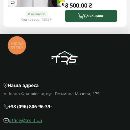
8 500.00 ₴
5
В наявності
До кошика
Код товару: 12654-
КНОПКА
ЗВ'ЯЗКУ
Наша адреса
м. Івано-Франківськ, вул. Гетьмана Мазепи, 179
+38 (096) 806-96-39
office@trs.if.ua