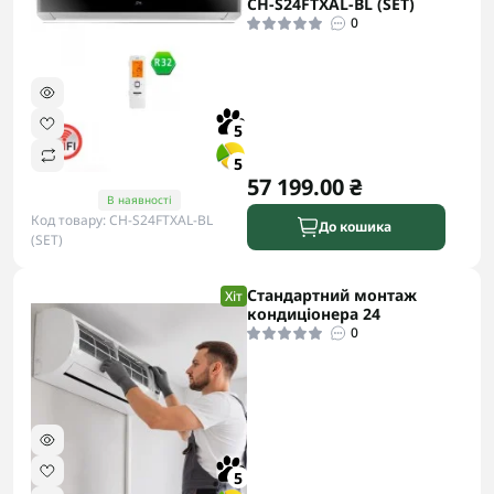
CH-S24FTXAL-BL (SET)
0
5
5
57 199.00 ₴
В наявності
Код товару: CH-S24FTXAL-BL
До кошика
(SET)
Стандартний монтаж
Хіт
кондиціонера 24
0
5