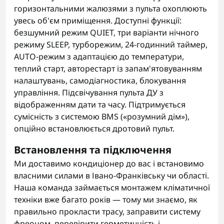
горизонтальними жалюзями з пульта охоплюють
увесь об'єм приміщення. Доступні функції:
безшумний режим QUIET, три варіанти нічного
режиму SLEEP, турборежим, 24-годинний таймер,
AUTO-режим з адаптацією до температури,
теплий старт, авторестарт із запам'ятовуванням
налаштувань, самодіагностика, блокування
управління. Підсвічування пульта ДУ з
відображенням дати та часу. Підтримується
сумісність з системою BMS («розумний дім»),
опційно встановлюється дротовий пульт.
Встановлення та підключення
Ми доставимо кондиціонер до вас і встановимо
власними силами в Івано-Франківську чи області.
Наша команда займається монтажем кліматичної
техніки вже багато років — тому ми знаємо, як
правильно прокласти трасу, заправити систему
фреоном, перевірити герметичність і