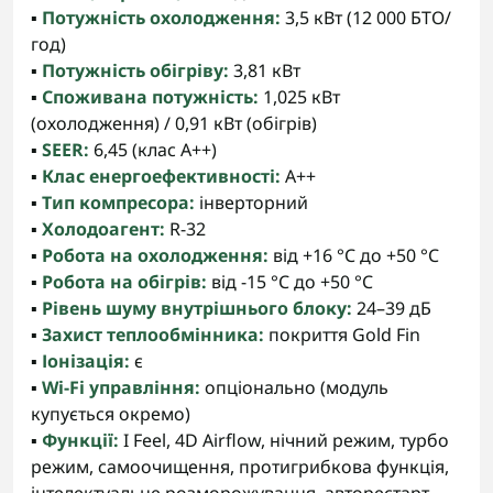
▪️
Потужність охолодження:
3,5 кВт (12 000 БТО/
год)
▪️
Потужність обігріву:
3,81 кВт
▪️
Споживана потужність:
1,025 кВт
(охолодження) / 0,91 кВт (обігрів)
▪️
SEER:
6,45 (клас A++)
▪️
Клас енергоефективності:
A++
▪️
Тип компресора:
інверторний
▪️
Холодоагент:
R-32
▪️
Робота на охолодження:
від +16 °C до +50 °C
▪️
Робота на обігрів:
від -15 °C до +50 °C
▪️
Рівень шуму внутрішнього блоку:
24–39 дБ
▪️
Захист теплообмінника:
покриття Gold Fin
▪️
Іонізація:
є
▪️
Wi-Fi управління:
опціонально (модуль
купується окремо)
▪️
Функції:
I Feel, 4D Airflow, нічний режим, турбо
режим, самоочищення, протигрибкова функція,