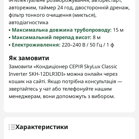
інтелектуальне розморожування, авторестарт,
авторежим, таймер 24 год, двосторонній дренаж,
фільтр тонкого очищення (миється),
автодіагностика
▪️
Максимальна довжина трубопроводу:
15 м
▪️
Максимальний перепад висот:
8 м
▪️
Електроживлення:
220–240 В / 50 Гц / 1 ф
Як замовити
Замовити «Кондиціонер СЕРІЯ SkyLux Classic
Inverter SKH-12DLR3DI» можна онлайн через
кошик на сайті. Якщо потрібна консультація —
звертайтесь у чат або телефонуйте нашим
менеджерам, вони допоможуть з вибором.
Характеристики