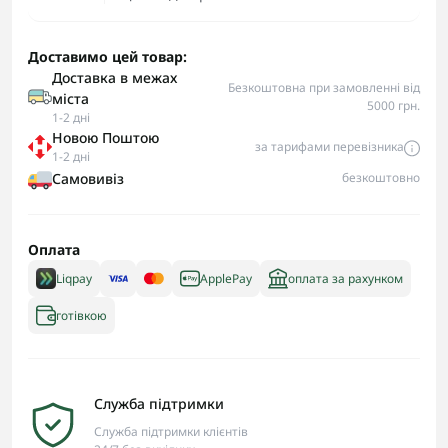
Доставимо цей товар:
Доставка в межах
Безкоштовна при замовленні від
міста
5000 грн.
1-2 дні
Новою Поштою
за тарифами перевізника
1-2 дні
Самовивіз
безкоштовно
Оплата
Liqpay
ApplePay
оплата за рахунком
готівкою
Служба підтримки
Служба підтримки клієнтів