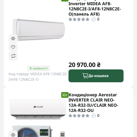
Inverter MIDEA AF8-
12N8C2E-I/AF8-12N8C2E-
O(панель AF8)
0
20 970.00 ₴
В наявності
Код товару: MIDEA AF8-12N8C2E-
До кошика
I/AF8-12N8C2E-O
Кондиціонер Aerostar
Хіт
INVERTER CLAIR NEO-
12A-R32-IU/CLAIR NEO-
12A-R32-OU
0