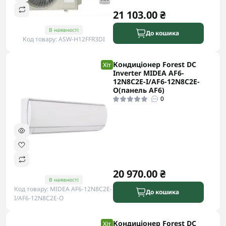
21 103.00 ₴
В наявності
До кошика
Код товару: ASW-H12FFR3DI
Кондиціонер Forest DC
Хіт
Inverter MIDEA AF6-
12N8C2E-I/AF6-12N8C2E-
O(панель AF6)
0
20 970.00 ₴
В наявності
Код товару: MIDEA AF6-12N8C2E-
До кошика
I/AF6-12N8C2E-O
Кондиціонер Forest DC
Хіт