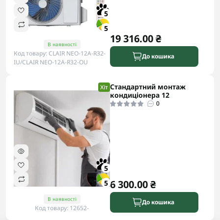
5
5
19 316.00 ₴
В наявності
Код товару: CLAIR NEO-12A-R32-
До кошика
IU/CLAIR NEO-12A-R32-OU
Стандартний монтаж
Хіт
кондиціонера 12
0
5
6 300.00 ₴
5
В наявності
До кошика
Код товару: 12652-