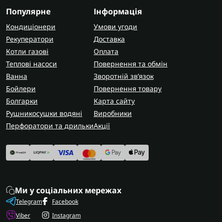
Популярне
Інформація
Кондиціонери
Умови угоди
Рекуператори
Доставка
Котли газові
Оплата
Теплові насоси
Повернення та обмін
Ванна
Зворотній зв’язок
Бойлери
Повернення товару
Болгарки
Карта сайту
Рушникосушки водяні
Виробники
Перфоратори та дрильки
Акції
Ми у соціальних мережах
Telegram
Facebook
Viber
Instagram