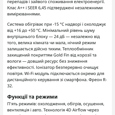
перепадів і зайвого споживання електроенергії.
Клас A++ і SEER 6,45 підтверджені незалежними
вимірюваннями.
Система обігріває при -15 °C надворі і охолоджує
від +16 до +50 °C. Мінімальний рівень шуму
внутрішнього блоку — 24 дБ — незалежно від
того, велика кімната чи мала, нічний режим
залишається дійсно тихим. Теплообмінник
захищений покриттям Gold Fin від корозії та
вологи — довший ресурс без зниження
ефективності. Іонізатор безперервно очищує
повітря. Wi-Fi модуль підключається окремо для
дистанційного керування зі смартфона. Фреон R-
32.
Функції та режими
П'ять режимів: охолодження, обігрів, осушення,
вентиляція і авто. Технологія 4D Airflow через