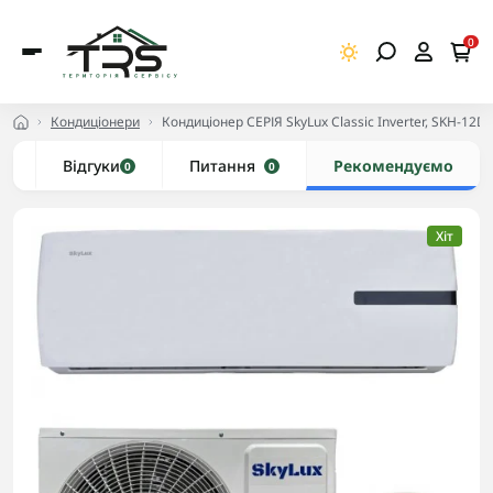
0
Кондиціонери
Кондиціонер СЕРІЯ SkyLux Classic Inverter, SKH-12D
и
Відгуки
Питання
Рекомендуємо
0
0
Хіт