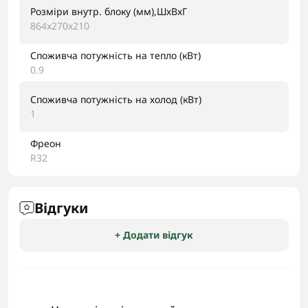
Розміри внутр. блоку (мм),ШхВхГ
864x270x210
Споживча потужність на тепло (кВт)
0.9
Споживча потужність на холод (кВт)
1
Фреон
R32
Відгуки
+ Додати відгук