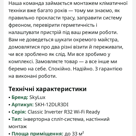
Наша команда займається монтажем кліматичної
техніки вже багато років — тому ми знаємо, як
правильно прокласти трасу, заправити систему
фреоном, перевірити герметичність і
налаштувати пристрій під ваш режим роботи.
Вам не доведеться шукати окремого майстра,
домовлятися про два різні візити й переживати,
чи все зроблено як слід. Ми все зробимо у
комплексі. Замовляєте товар — а все інше ми
беремо на себе. Спокійно. Надійно. З гарантією
на виконані роботи.
Технічні характеристики
▪️
Бренд:
SkyLux
▪️
Артикул:
SKH-12DLR3DI
▪️
Серія:
Classic Inverter R32 Wi-Fi Ready
▪️
Тип:
інверторна спліт-система, настінний
монтаж
▪️
Площа приміщення:
до 33 м²