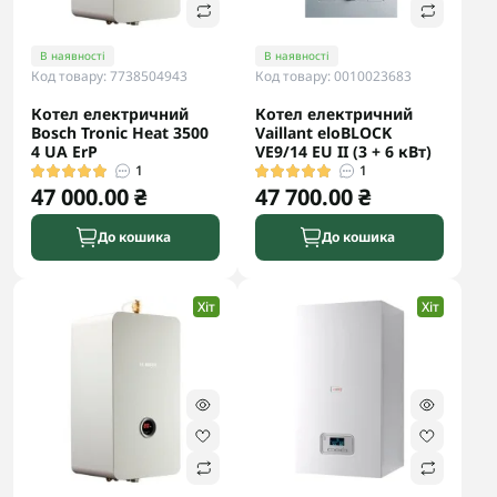
В наявності
В наявності
Код товару: 7738504943
Код товару: 0010023683
Котел електричний
Котел електричний
Bosch Tronic Heat 3500
Vaillant eloBLOCK
4 UA ErP
VE9/14 ЕU II (3 + 6 кВт)
1
1
47 000.00 ₴
47 700.00 ₴
До кошика
До кошика
Хіт
Хіт