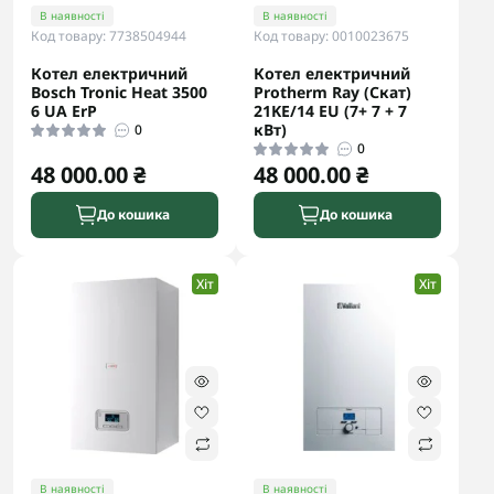
В наявності
В наявності
Код товару: 7738504944
Код товару: 0010023675
Котел електричний
Котел електричний
Bosch Tronic Heat 3500
Protherm Ray (Скат)
6 UA ErP
21KE/14 ЕU (7+ 7 + 7
кВт)
0
0
48 000.00 ₴
48 000.00 ₴
До кошика
До кошика
Хіт
Хіт
В наявності
В наявності