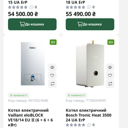
15 UA ErP
18 UA ErP
0
0
54 500.00 ₴
55 490.00 ₴
До кошика
До кошика
Хіт
Хіт
В наявності
В наявності
Код товару: 0010023686
Код товару: 7738504949
Котел електричний
Котел електричний
Vaillant eloBLOCK
Bosch Tronic Heat 3500
VE18/14 ЕU II (6 + 6 + 6
24 UA ErP
кВт)
0