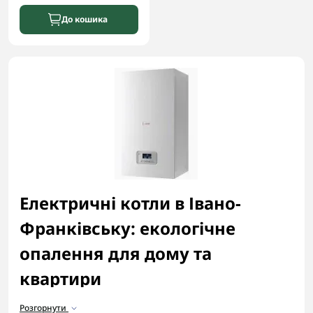
До кошика
Електричні котли в Івано-
Франківську: екологічне
опалення для дому та
квартири
Коли хочеться тепла без шкоди для довкілля й
Розгорнути