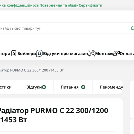
ика конфіденційності
Повернення та обмін
Сертифікати
и
Бачки
Котли газові
Засоби очист
бойлерів
Насоси
Котли електр
Картриджі
тори
Бойлери
Відгуки про магазин
Монтаж
Оплат
Колби
іатор PURMO C 22 300/1200 /1453 Вт
нієві
стики
Відгуки
Рушникосушки водяні
Питання
Рекомендуємо
0
0
алеві
Рушникосушки електричні
ві
Тени та комплектуючі
Радіатор PURMO C 22 300/1200
/1453 Вт