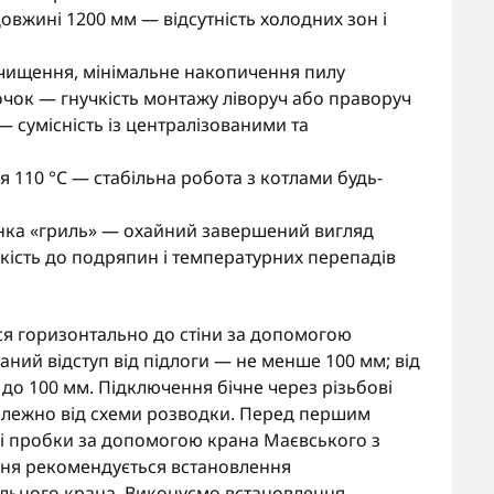
овжині 1200 мм — відсутність холодних зон і
чищення, мінімальне накопичення пилу
очок — гнучкість монтажу ліворуч або праворуч
 сумісність із централізованими та
 110 °C — стабільна робота з котлами будь-
ланка «гриль» — охайний завершений вигляд
кість до подряпин і температурних перепадів
ся горизонтально до стіни за допомогою
ний відступ від підлоги — не менше 100 мм; від
 до 100 мм. Підключення бічне через різьбові
залежно від схеми розводки. Перед першим
ні пробки за допомогою крана Маєвського з
ння рекомендується встановлення
ального крана. Виконуємо встановлення