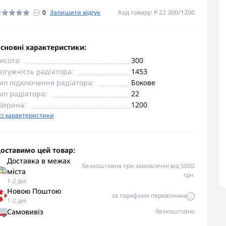
0
Залишити відгук
Код товару: P 22 300/1200
сновні характеристики:
исота:
300
отужність радіатора:
1453
ип підключення радіатора:
Бокове
ип радіатора:
22
ирина:
1200
сі характеристики
оставимо цей товар:
Доставка в межах
Безкоштовна при замовленні від 5000
міста
грн.
1-2 дні
Новою Поштою
за тарифами перевізника
1-2 дні
Самовивіз
безкоштовно