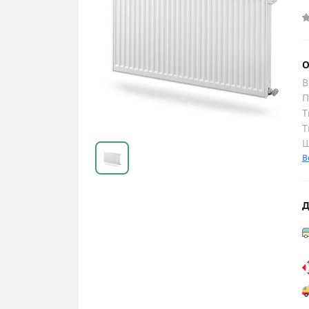
О
В
П
Т
Т
Ш
В
Д