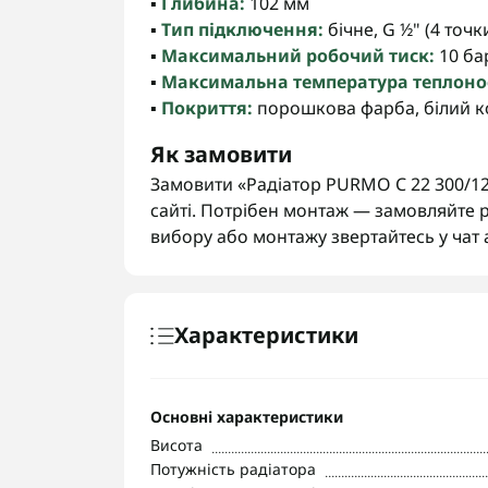
▪️
Глибина:
102 мм
▪️
Тип підключення:
бічне, G ½" (4 точк
▪️
Максимальний робочий тиск:
10 ба
▪️
Максимальна температура теплонос
▪️
Покриття:
порошкова фарба, білий ко
Як замовити
Замовити «Радіатор PURMO C 22 300/12
сайті. Потрібен монтаж — замовляйте р
вибору або монтажу звертайтесь у чат
Характеристики
Основні характеристики
Висота
Потужність радіатора