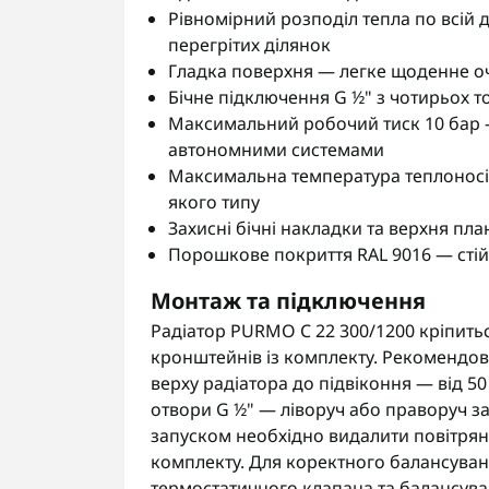
Рівномірний розподіл тепла по всій д
перегрітих ділянок
Гладка поверхня — легке щоденне о
Бічне підключення G ½" з чотирьох т
Максимальний робочий тиск 10 бар —
автономними системами
Максимальна температура теплоносія
якого типу
Захисні бічні накладки та верхня п
Порошкове покриття RAL 9016 — стій
Монтаж та підключення
Радіатор PURMO C 22 300/1200 кріпить
кронштейнів із комплекту. Рекомендова
верху радіатора до підвіконня — від 50
отвори G ½" — ліворуч або праворуч 
запуском необхідно видалити повітря
комплекту. Для коректного балансува
термостатичного клапана та балансув