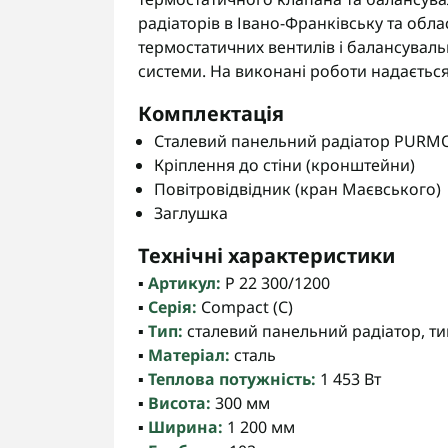
радіаторів в Івано-Франківську та обл
термостатичних вентилів і балансувал
системи. На виконані роботи надається
Комплектація
Сталевий панельний радіатор PURMO 
Кріплення до стіни (кронштейни)
Повітровідвідник (кран Маєвського)
Заглушка
Технічні характеристики
▪️
Артикул:
P 22 300/1200
▪️
Серія:
Compact (C)
▪️
Тип:
сталевий панельний радіатор, тип
▪️
Матеріал:
сталь
▪️
Теплова потужність:
1 453 Вт
▪️
Висота:
300 мм
▪️
Ширина:
1 200 мм