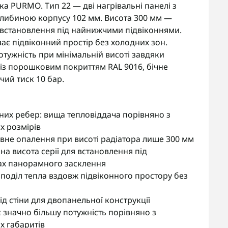
а PURMO. Тип 22 — дві нагрівальні панелі з
глибиною корпусу 102 мм. Висота 300 мм —
я встановлення під найнижчими підвіконнями.
є підвіконний простір без холодних зон.
отужність при мінімальній висоті завдяки
ь із порошковим покриттям RAL 9016, бічне
ий тиск 10 бар.
йних ребер: вища тепловіддача порівняно з
 розмірів
ивне опалення при висоті радіатора лише 300 мм
на висота серії для встановлення під
ах панорамного засклення
оділ тепла вздовж підвіконного простору без
д стіни для двопанельної конструкції
 значно більшу потужність порівняно з
 габаритів