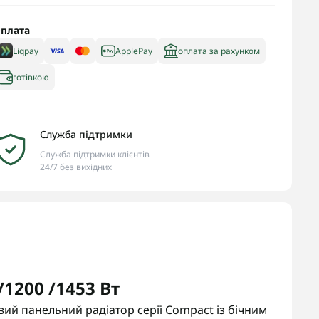
плата
Liqpay
ApplePay
оплата за рахунком
готівкою
Служба підтримки
Служба підтримки клієнтів
24/7 без вихідних
/1200 /1453 Вт
ий панельний радіатор серії Compact із бічним