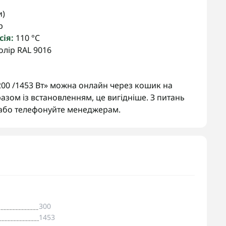
и)
р
ія:
110 °C
лір RAL 9016
00 /1453 Вт» можна онлайн через кошик на
азом із встановленням, це вигідніше. З питань
 або телефонуйте менеджерам.
300
1453