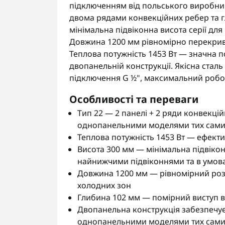
підключенням від польського виробник
двома рядами конвекційних ребер та 
мінімальна підвіконна висота серії дл
Довжина 1200 мм рівномірно перекрива
Теплова потужність 1453 Вт — значна п
двопанельній конструкції. Якісна стал
підключення G ½", максимальний робоч
Особливості та переваги
Тип 22 — 2 панелі + 2 ряди конвекці
однопанельними моделями тих самих
Теплова потужність 1453 Вт — ефект
Висота 300 мм — мінімальна підвікон
найнижчими підвіконнями та в умов
Довжина 1200 мм — рівномірний розп
холодних зон
Глибина 102 мм — помірний виступ ві
Двопанельна конструкція забезпечує
однопанельними моделями тих самих