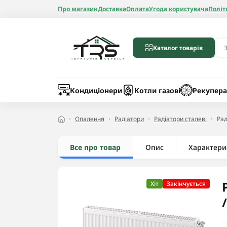
Про магазин
Доставка
Оплата
Угода користувача
Політ
Каталог товарів
Бойлери
Лічильники вод
Запчастини до 
Шланги
Кондиціонери
Котли газові
Рекупера
Опалення
Радіатори
Радіатори сталеві
Рад
Все про товар
Опис
Радіатори алюмі
Характери
Радіатори бімет
Радіатори стале
Хіт
Закінчується