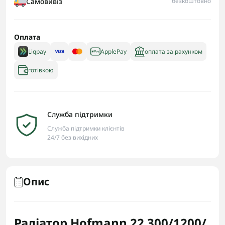
Самовивіз
безкоштовно
Оплата
Liqpay
ApplePay
оплата за рахунком
готівкою
Служба підтримки
Служба підтримки клієнтів
24/7 без вихідних
Опис
Радіатор Hofmann 22 300/1200/