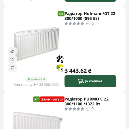
Радіатор Hofmann/GT 22
Хіт
300/1000 (895 Вт)
0
5
3 443.62 ₴
5
В наявності
До кошика
Код товару: HF 22 300/1000
Радіатор PURMO C 22
Хіт
Закінчується
300/1100 /1322 Вт
0