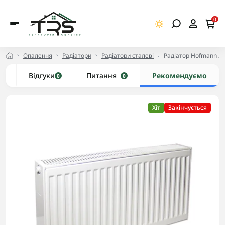
0
Опалення
Радіатори
Радіатори сталеві
Радіатор Hofmann 2
и
Відгуки
Питання
Рекомендуємо
0
0
Хіт
Закінчується