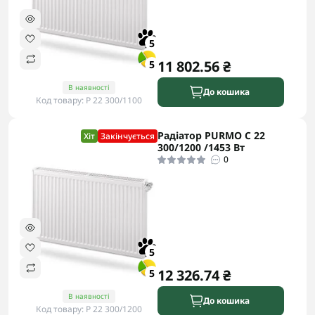
5
11 802.56 ₴
5
В наявності
До кошика
Код товару: P 22 300/1100
Радіатор PURMO C 22
Хіт
Закінчується
300/1200 /1453 Вт
0
5
12 326.74 ₴
5
В наявності
До кошика
Код товару: P 22 300/1200