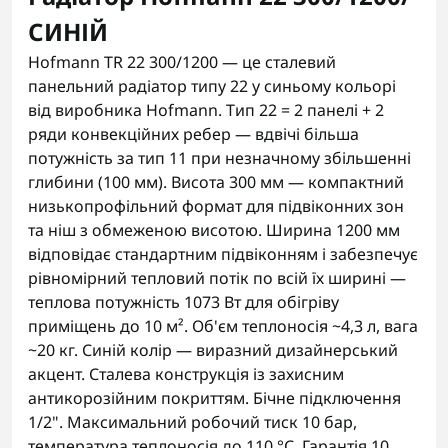
СИНІЙ
Hofmann TR 22 300/1200 — це сталевий
панельний радіатор типу 22 у синьому кольорі
від виробника Hofmann. Тип 22 = 2 панелі + 2
ряди конвекційних ребер — вдвічі більша
потужність за тип 11 при незначному збільшенні
глибини (100 мм). Висота 300 мм — компактний
низькопрофільний формат для підвіконних зон
та ніш з обмеженою висотою. Ширина 1200 мм
відповідає стандартним підвіконням і забезпечує
рівномірний тепловий потік по всій їх ширині —
теплова потужність 1073 Вт для обігріву
приміщень до 10 м². Об'єм теплоносія ~4,3 л, вага
~20 кг. Синій колір — виразний дизайнерський
акцент. Сталева конструкція із захисним
антикорозійним покриттям. Бічне підключення
1/2". Максимальний робочий тиск 10 бар,
температура теплоносія до 110 °C. Гарантія 10