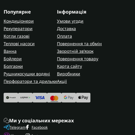
Популярне
Інформація
Кондиціонери
Умови угоди
Рекуператори
Доставка
Котли газові
Оплата
Теплові насоси
Повернення та обмін
Ванна
Зворотній зв’язок
Бойлери
Повернення товару
Болгарки
Карта сайту
Рушникосушки водяні
Виробники
Перфоратори та дрильки
Акції
Ми у соціальних мережах
Telegram
Facebook