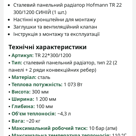
Сталевий панельний радіатор Hofmann TR 22
300/1200 СИНІЙ (1 шт.)
Настінні кронштейни для монтажу
Заглушки та вентиляційний клапан
Інструкція з монтажу та експлуатації
Технічні характеристики
▪️
Артикул:
TR 22*300/1200
▪️
Тип:
сталевий панельний радіатор, тип 22 (2
панелі + 2 ряди конвекційних ребер)
▪️
Матеріал:
сталь
▪️
Теплова потужність:
1 073 Вт
▪️
Висота:
300 мм
▪️
Ширина:
1 200 мм
▪️
Глибина:
100 мм
▪️
Об'єм теплоносія:
~4,3 л
▪️
Вага:
~20 кг
▪️
Максимальний робочий тиск:
10 бар (атм)
▪️
Максимальна температура теплоносія:
110 °C