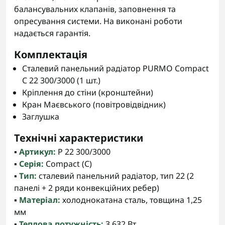
балансувальних клапанів, заповнення та
опресування системи. На виконані роботи
надається гарантія.
Комплектація
Сталевий панельний радіатор PURMO Compact
C 22 300/3000 (1 шт.)
Кріплення до стіни (кронштейни)
Кран Маєвського (повітровідвідник)
Заглушка
Технічні характеристики
▪️
Артикул:
P 22 300/3000
▪️
Серія:
Compact (C)
▪️
Тип:
сталевий панельний радіатор, тип 22 (2
панелі + 2 ряди конвекційних ребер)
▪️
Матеріал:
холоднокатана сталь, товщина 1,25
мм
▪️
Теплова потужність:
3 632 Вт