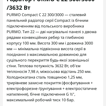
/3632 Вт
PURMO Compact C 22 300/3000 — сталевий
панельний радіатор серії Compact із бічним
підключенням від польського виробника
PURMO. Тип 22 — дві нагрівальні панелі з двома
рядами конвекційних ребер та глибиною
корпусу 100 мм. Висота 300 мм і довжина 3000
мм — мінімальна підвіконна висота серії в
поєднанні з максимальною довжиною для
суцільного перекриття будь-якої зовнішньої
стіни. Теплова потужність 3632 Вт, об'єм
теплоносія 7,98 л, міжосьова відстань 250 мм.
Холоднокатана сталь товщиною 1,25 мм,
трирівневе захисне покриття (фосфатування +
електрофорезне ґрунтування + електростатичне
напилення), бічне підключення G ½",
максимальний робочий тиск 10 бар.