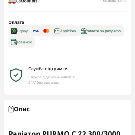
Самовивіз
безкоштовно
Оплата
Liqpay
ApplePay
оплата за рахунком
готівкою
Служба підтримки
Служба підтримки клієнтів
24/7 без вихідних
Опис
Радіатор PURMO C 22 300/3000