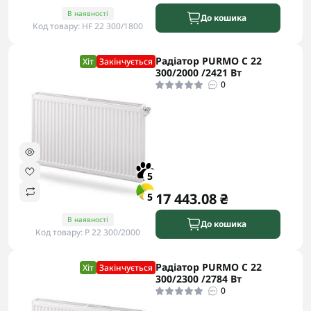
В наявності
До кошика
Код товару: HF 22 300/1800
Радіатор PURMO C 22
Хіт
Закінчується
300/2000 /2421 Вт
0
5
17 443.08 ₴
5
В наявності
До кошика
Код товару: P 22 300/2000
Радіатор PURMO C 22
Хіт
Закінчується
300/2300 /2784 Вт
0