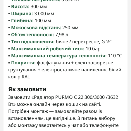
▪️
Висота:
300 мм
▪️
Ширина:
3 000 мм
▪️
Глибина:
100 мм
▪️
Міжосьова відстань:
250 мм
▪️
Об'єм теплоносія:
7,98 л
▪️
Тип підключення:
бічне / перехресне, G ½"
▪️
Максимальний робочий тиск:
10 бар
▪️
Максимальна температура теплоносія:
110 °C
▪️
Покриття:
фосфатування + електрофорезне
ґрунтування + електростатичне напилення, білий
колір RAL
Як замовити
Замовити «Радіатор PURMO C 22 300/3000 /3632
Вт» можна онлайн через кошик на сайті.
Потрібен монтаж — замовляйте разом із
встановленням, це вигідніше. З питань вибору
або монтажу звертайтесь у чат або телефонуйте