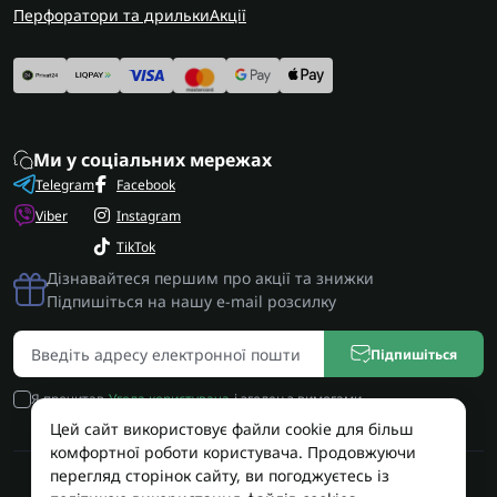
Перфоратори та дрильки
Акції
Ми у соціальних мережах
Telegram
Facebook
Viber
Instagram
TikTok
Дізнавайтеся першим про акції та знижки
Підпишіться на нашу e-mail розсилку
Підпишіться
Я прочитав
Угода користувача
і згоден з вимогами
Цей сайт використовує файли cookie для більш
комфортної роботи користувача. Продовжуючи
перегляд сторінок сайту, ви погоджуєтесь із
Працює на OpenCart