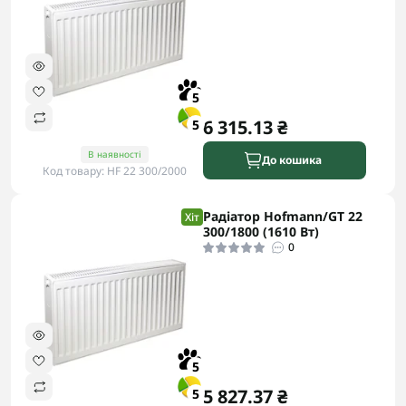
5
6 315.13 ₴
5
В наявності
До кошика
Код товару: HF 22 300/2000
Радіатор Hofmann/GT 22
Хіт
300/1800 (1610 Вт)
0
5
5 827.37 ₴
5