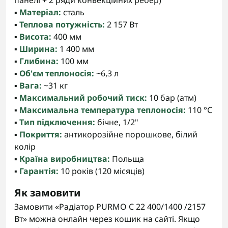
панелі + 2 ряди конвекційних ребер)
▪️
Матеріал:
сталь
▪️
Теплова потужність:
2 157 Вт
▪️
Висота:
400 мм
▪️
Ширина:
1 400 мм
▪️
Глибина:
100 мм
▪️
Об'єм теплоносія:
~6,3 л
▪️
Вага:
~31 кг
▪️
Максимальний робочий тиск:
10 бар (атм)
▪️
Максимальна температура теплоносія:
110 °C
▪️
Тип підключення:
бічне, 1/2"
▪️
Покриття:
антикорозійне порошкове, білий
колір
▪️
Країна виробництва:
Польща
▪️
Гарантія:
10 років (120 місяців)
Як замовити
Замовити «Радіатор PURMO C 22 400/1400 /2157
Вт» можна онлайн через кошик на сайті. Якщо