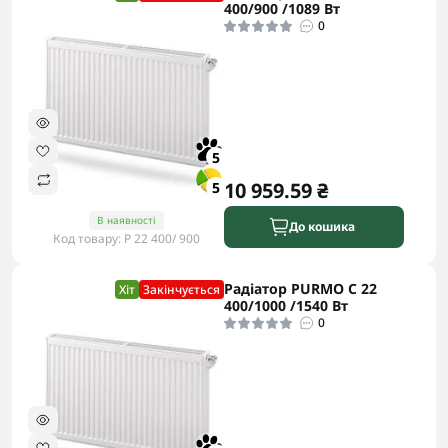
400/900 /1089 Вт
0
5
10 959.59 ₴
5
В наявності
До кошика
Код товару: P 22 400/ 900
Радіатор PURMO C 22
Хіт
Закінчується
400/1000 /1540 Вт
0