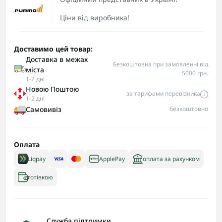
Ціни від виробника!
Доставимо цей товар:
Доставка в межах
Безкоштовна при замовленні від
міста
5000 грн.
1-2 дні
Новою Поштою
за тарифами перевізника
1-2 дні
Самовивіз
безкоштовно
Оплата
Liqpay
ApplePay
оплата за рахунком
готівкою
Служба підтримки