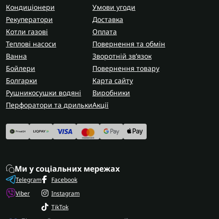
Кондиціонери
Умови угоди
Рекуператори
Доставка
Котли газові
Оплата
Теплові насоси
Повернення та обмін
Ванна
Зворотній зв’язок
Бойлери
Повернення товару
Болгарки
Карта сайту
Рушникосушки водяні
Виробники
Перфоратори та дрильки
Акції
Ми у соціальних мережах
Telegram
Facebook
Viber
Instagram
TikTok