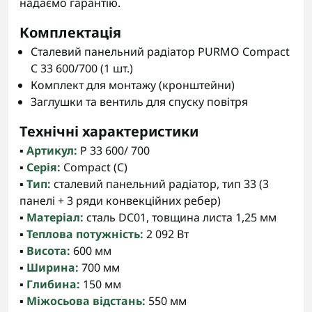
надаємо гарантію.
Комплектація
Сталевий панельний радіатор PURMO Compact
C 33 600/700 (1 шт.)
Комплект для монтажу (кронштейни)
Заглушки та вентиль для спуску повітря
Технічні характеристики
▪️
Артикул:
P 33 600/ 700
▪️
Серія:
Compact (C)
▪️
Тип:
сталевий панельний радіатор, тип 33 (3
панелі + 3 ряди конвекційних ребер)
▪️
Матеріал:
сталь DC01, товщина листа 1,25 мм
▪️
Теплова потужність:
2 092 Вт
▪️
Висота:
600 мм
▪️
Ширина:
700 мм
▪️
Глибина:
150 мм
▪️
Міжосьова відстань:
550 мм