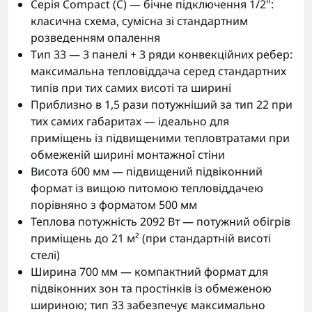
Серія Compact (C) — бічне підключення 1/2":
класична схема, сумісна зі стандартним
розведенням опалення
Тип 33 — 3 панелі + 3 ряди конвекційних ребер:
максимальна тепловіддача серед стандартних
типів при тих самих висоті та ширині
Приблизно в 1,5 рази потужніший за тип 22 при
тих самих габаритах — ідеально для
приміщень із підвищеними тепловтратами при
обмеженій ширині монтажної стіни
Висота 600 мм — підвищений підвіконний
формат із вищою питомою тепловіддачею
порівняно з форматом 500 мм
Теплова потужність 2092 Вт — потужний обігрів
приміщень до 21 м² (при стандартній висоті
стелі)
Ширина 700 мм — компактний формат для
підвіконних зон та простінків із обмеженою
шириною; тип 33 забезпечує максимально