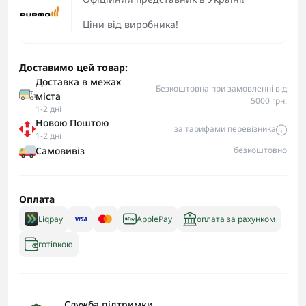
Ціни від виробника!
Доставимо цей товар:
Доставка в межах
Безкоштовна при замовленні від
міста
5000 грн.
1-2 дні
Новою Поштою
за тарифами перевізника
1-2 дні
Самовивіз
безкоштовно
Оплата
Liqpay
ApplePay
оплата за рахунком
готівкою
Служба підтримки