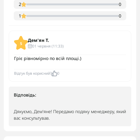
2
0
1
0
Дем'ян Т.
5
01 червня (11:33)
Гріє рівномірно по всій площі.)
Відгук був корисний?
0
Відповідь:
Дякуємо, Дем'яне! Передамо подяку менеджеру, який
вас консультував.