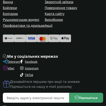
Ванна
Зворотній зв’язок
Бойлери
Повернення товару
Болгарки
Карта сайту
Рушникосушки водяні
Виробники
Перфоратори та дрильки
Акції
Ми у соціальних мережах
Telegram
Facebook
Viber
Instagram
TikTok
Дізнавайтеся першим про акції та знижки
Підпишіться на нашу e-mail розсилку
Підпишіться