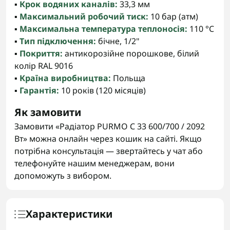
▪️
Крок водяних каналів:
33,3 мм
▪️
Максимальний робочий тиск:
10 бар (атм)
▪️
Максимальна температура теплоносія:
110 °C
▪️
Тип підключення:
бічне, 1/2"
▪️
Покриття:
антикорозійне порошкове, білий
колір RAL 9016
▪️
Країна виробництва:
Польща
▪️
Гарантія:
10 років (120 місяців)
Як замовити
Замовити «Радіатор PURMO С 33 600/700 / 2092
Вт» можна онлайн через кошик на сайті. Якщо
потрібна консультація — звертайтесь у чат або
телефонуйте нашим менеджерам, вони
допоможуть з вибором.
Характеристики