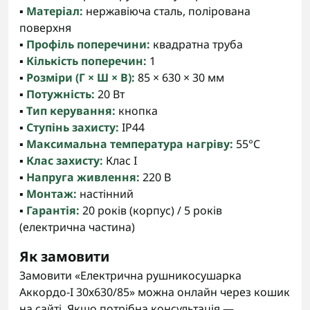
▪️
Матеріал:
нержавіюча сталь, полірована
поверхня
▪️
Профіль поперечини:
квадратна труба
▪️
Кількість поперечин:
1
▪️
Розміри (Г × Ш × В):
85 × 630 × 30 мм
▪️
Потужність:
20 Вт
▪️
Тип керування:
кнопка
▪️
Ступінь захисту:
IP44
▪️
Максимальна температура нагріву:
55°C
▪️
Клас захисту:
Клас I
▪️
Напруга живлення:
220 В
▪️
Монтаж:
настінний
▪️
Гарантія:
20 років (корпус) / 5 років
(електрична частина)
Як замовити
Замовити «Електрична рушникосушарка
Аккордо-I 30х630/85» можна онлайн через кошик
на сайті. Якщо потрібна консультація —