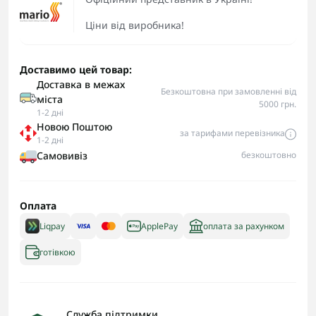
Ціни від виробника!
Доставимо цей товар:
Доставка в межах
Безкоштовна при замовленні від
міста
5000 грн.
1-2 дні
Новою Поштою
за тарифами перевізника
1-2 дні
Самовивіз
безкоштовно
Оплата
Liqpay
ApplePay
оплата за рахунком
готівкою
Служба підтримки