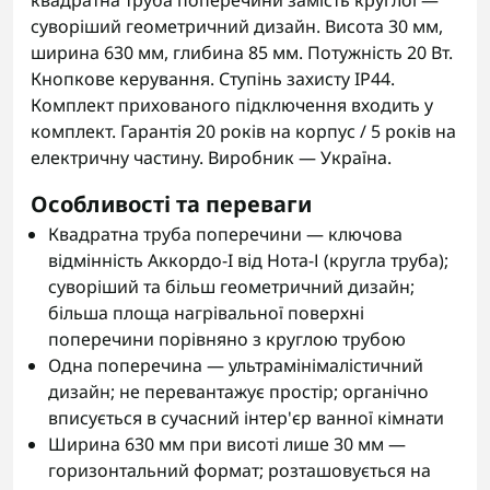
квадратна труба поперечини замість круглої —
суворіший геометричний дизайн. Висота 30 мм,
ширина 630 мм, глибина 85 мм. Потужність 20 Вт.
Кнопкове керування. Ступінь захисту IP44.
Комплект прихованого підключення входить у
комплект. Гарантія 20 років на корпус / 5 років на
електричну частину. Виробник — Україна.
Особливості та переваги
Квадратна труба поперечини — ключова
відмінність Аккордо-I від Нота-І (кругла труба);
суворіший та більш геометричний дизайн;
більша площа нагрівальної поверхні
поперечини порівняно з круглою трубою
Одна поперечина — ультрамінімалістичний
дизайн; не перевантажує простір; органічно
вписується в сучасний інтер'єр ванної кімнати
Ширина 630 мм при висоті лише 30 мм —
горизонтальний формат; розташовується на