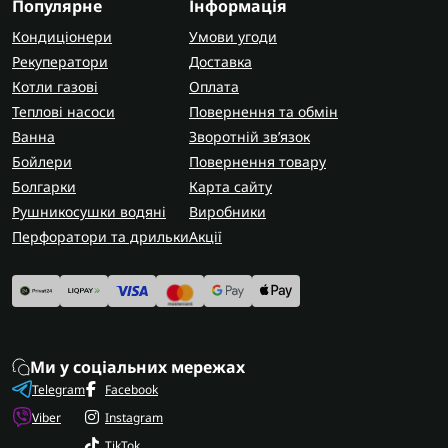
Популярне
Інформація
Кондиціонери
Умови угоди
Рекуператори
Доставка
Котли газові
Оплата
Теплові насоси
Повернення та обмін
Ванна
Зворотній зв’язок
Бойлери
Повернення товару
Болгарки
Карта сайту
Рушникосушки водяні
Виробники
Перфоратори та дрильки
Акції
Ми у соціальних мережах
Telegram
Facebook
Viber
Instagram
TikTok