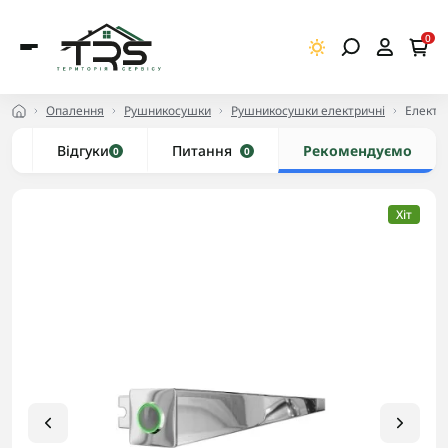
0
Опалення
Рушникосушки
Рушникосушки електричні
Електр
и
Відгуки
Питання
Рекомендуємо
0
0
Хіт