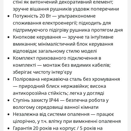
стіні як витончений декоративний елемент;
зручне вішання рушників уздовж поперечини
Потужність 20 Вт — ультраекономне
споживання електроенергії; підходить для
підтримуючого підігріву рушника протягом дня
Кнопкове керування — зручне та інтуїтивне
вмикання; мінімалістичний блок керування
відповідає загальному стилю моделі
Комплект прихованого підключення в
комплекті — монтаж без видимих кабелів;
зберігає чистоту інтер'єру
Полірована нержавіюча сталь без хромування
— природний блиск нержавійки; висока
антикорозійна стійкість; легка у догляді
Ступінь захисту IP44 — безпечна робота у
вологому середовищі ванної кімнати
Незалежна від системи опалення — працює
цілорічно, у т.ч. влітку при вимкненні опалення
Гарантія 20 років на корпус / 5 років на