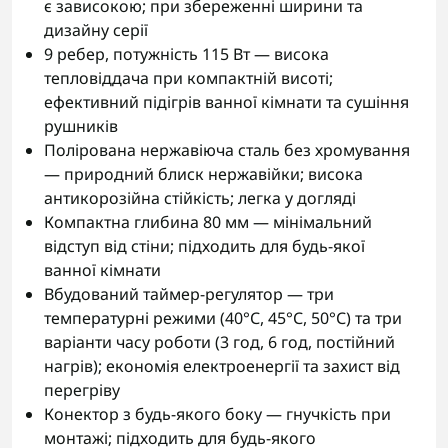
є зависокою; при збереженні ширини та
дизайну серії
9 ребер, потужність 115 Вт — висока
тепловіддача при компактній висоті;
ефективний підігрів ванної кімнати та сушіння
рушників
Полірована нержавіюча сталь без хромування
— природний блиск нержавійки; висока
антикорозійна стійкість; легка у догляді
Компактна глибина 80 мм — мінімальний
відступ від стіни; підходить для будь-якої
ванної кімнати
Вбудований таймер-регулятор — три
температурні режими (40°С, 45°С, 50°С) та три
варіанти часу роботи (3 год, 6 год, постійний
нагрів); економія електроенергії та захист від
перегріву
Конектор з будь-якого боку — гнучкість при
монтажі; підходить для будь-якого