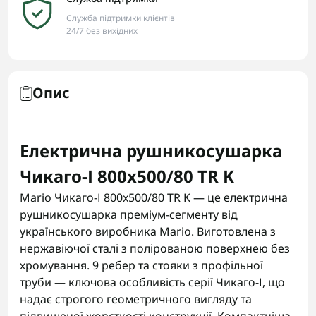
Служба підтримки клієнтів
24/7 без вихідних
Опис
Електрична рушникосушарка
Чикаго-І 800х500/80 TR K
Mario Чикаго-І 800x500/80 TR K — це електрична
рушникосушарка преміум-сегменту від
українського виробника Mario. Виготовлена з
нержавіючої сталі з полірованою поверхнею без
хромування. 9 ребер та стояки з профільної
труби — ключова особливість серії Чикаго-І, що
надає строгого геометричного вигляду та