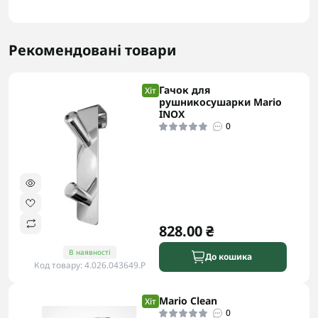
Рекомендовані товари
Гачок для
Хіт
рушникосушарки Mario
INOX
0
828.00 ₴
В наявності
До кошика
Код товару: 4.026.043649.P
Mario Clean
Хіт
0