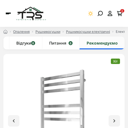
0
Опалення
Рушникосушки
Рушникосушки електричні
Електр
и
Відгуки
Питання
Рекомендуємо
0
0
Хіт