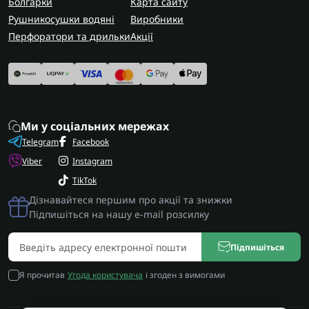
Болгарки
Карта сайту
Рушникосушки водяні
Виробники
Перфоратори та дрильки
Акції
Ми у соціальних мережах
Telegram
Facebook
Viber
Instagram
TikTok
Дізнавайтеся першим про акції та знижки
Підпишіться на нашу e-mail розсилку
Підпишіться
Я прочитав
Угода користувача
і згоден з вимогами