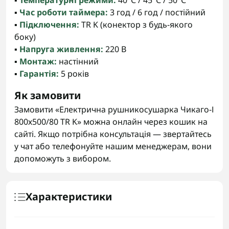
▪️
Температурні режими:
40°С / 45°С / 50°С
▪️
Час роботи таймера:
3 год / 6 год / постійний
▪️
Підключення:
TR K (конектор з будь-якого
боку)
▪️
Напруга живлення:
220 В
▪️
Монтаж:
настінний
▪️
Гарантія:
5 років
Як замовити
Замовити «Електрична рушникосушарка Чикаго-І
800х500/80 TR K» можна онлайн через кошик на
сайті. Якщо потрібна консультація — звертайтесь
у чат або телефонуйте нашим менеджерам, вони
допоможуть з вибором.
Характеристики