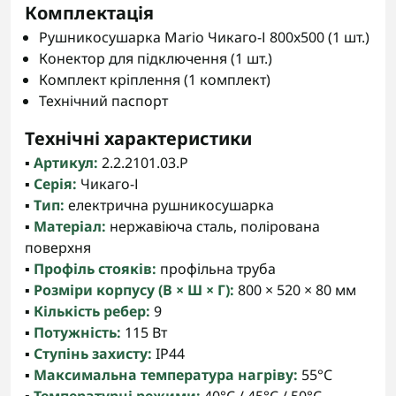
Комплектація
Рушникосушарка Mario Чикаго-І 800x500 (1 шт.)
Конектор для підключення (1 шт.)
Комплект кріплення (1 комплект)
Технічний паспорт
Технічні характеристики
▪️
Артикул:
2.2.2101.03.P
▪️
Серія:
Чикаго-І
▪️
Тип:
електрична рушникосушарка
▪️
Матеріал:
нержавіюча сталь, полірована
поверхня
▪️
Профіль стояків:
профільна труба
▪️
Розміри корпусу (В × Ш × Г):
800 × 520 × 80 мм
▪️
Кількість ребер:
9
▪️
Потужність:
115 Вт
▪️
Ступінь захисту:
IP44
▪️
Максимальна температура нагріву:
55°C