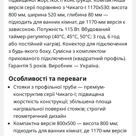
підвищеної жорсткості конструкції. Компактніша
версія серії порівняно з Чикаго-І 1170x530: висота
800 мм, ширина 520 мм, глибина 80 мм —
підходить для ванних кімнат, де 1170-мм версія є
зависокою. Потужність 115 Вт. Вбудований
таймер-регулятор (40°С, 45°С, 50°С; 3 год, 6 год
або постійний нагрів). Конектор для підключення
з будь-якого боку. Сумісна з комплектом
прихованого підключення (квадратний профіль).
Гарантія 5 років. Виробник — Україна.
Особливості та переваги
Стояки з профільної труби — преміум-
конструктив серії Чикаго-І; підвищена
жорсткість конструкції; збільшена площа
нагрівальної поверхні стояків; строгий
геометричний дизайн
Компактна версія 800x500 — висота 800 мм;
підходить для ванних кімнат, де 1170-мм версія