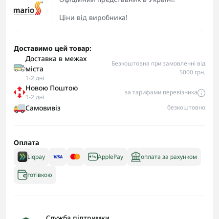
Ціни від виробника!
Доставимо цей товар:
Доставка в межах
Безкоштовна при замовленні від
міста
5000 грн.
1-2 дні
Новою Поштою
за тарифами перевізника
1-2 дні
Самовивіз
безкоштовно
Оплата
Liqpay
ApplePay
оплата за рахунком
готівкою
Служба підтримки