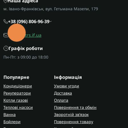
Наша адреса
м. Івано-Франківськ, вул. Гетьмана Мазепи, 179
+38 (096) 806-96-39
КНОПКА
office@trs.if.ua
ЗВ'ЯЗКУ
Графік роботи
Пн-Пт: з 09:00 до 18:00
Популярне
Інформація
Кондиціонери
Умови угоди
Рекуператори
Доставка
Котли газові
Оплата
Теплові насоси
Повернення та обмін
Ванна
Зворотній зв’язок
Бойлери
Повернення товару