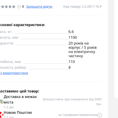
0
Залишити відгук
Код товару: 2.3.2817.10.P
сновні характеристики:
ага, кг:
6.6
исота, мм:
1100
арантія:
20 років на
корпус / 5 років
на електричну
частину
либина, мм:
110
ількість ребер:
8
сі характеристики
оставимо цей товар:
Доставка в межах
Безкоштовна при замовленні від 5000
міста
грн.
1-2 дні
Новою Поштою
за тарифами перевізника
1-2 дні