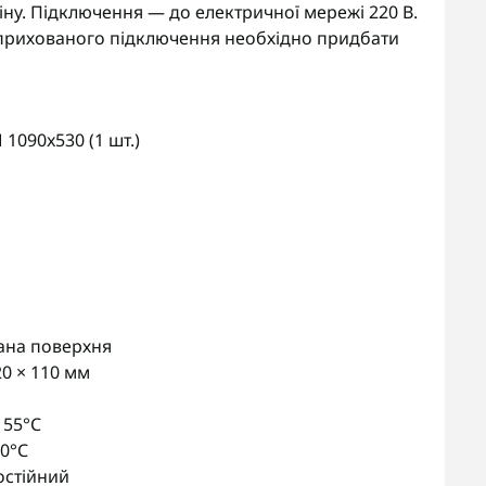
ну. Підключення — до електричної мережі 220 В.
прихованого підключення необхідно придбати
1090x530 (1 шт.)
ана поверхня
20 × 110 мм
55°C
50°С
постійний