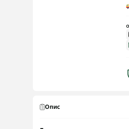
О
Опис