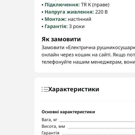
▪️
Підключення:
TR К (праве)
▪️
Напруга живлення:
220 В
▪️
Монтаж:
настінний
▪️
Гарантія:
3 роки
Як замовити
Замовити «Електрична рушникосушарка
онлайн через кошик на сайті. Якщо пот
телефонуйте нашим менеджерам, вони
Характеристики
Основні характеристики
Вага, кг
Висота, мм
Гарантія