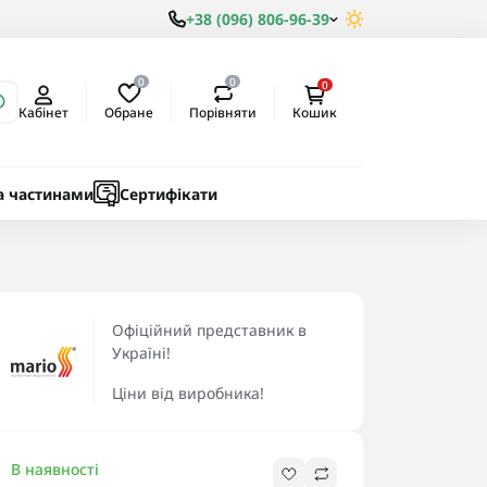
+38 (096) 806-96-39
0
0
0
Обране
Порівняти
Кабінет
Кошик
ки
ичні
а частинами
Сертифікати
Офіційний представник в
Україні!
Ціни від виробника!
В наявності