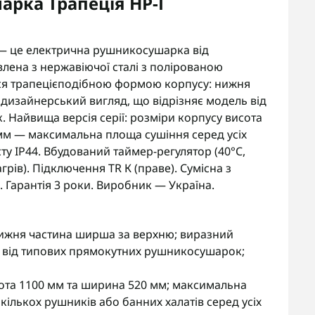
рка Трапеція НР-І
К — це електрична рушникосушарка від
лена з нержавіючої сталі з полірованою
ься трапецієподібною формою корпусу: нижня
дизайнерський вигляд, що відрізняє модель від
Найвища версія серії: розміри корпусу висота
мм — максимальна площа сушіння серед усіх
исту IP44. Вбудований таймер-регулятор (40°С,
агрів). Підключення TR К (праве). Сумісна з
Гарантія 3 роки. Виробник — Україна.
ижня частина ширша за верхню; виразний
я від типових прямокутних рушникосушарок;
сота 1100 мм та ширина 520 мм; максимальна
ількох рушників або банних халатів серед усіх