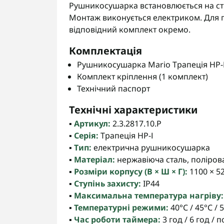
Рушникосушарка встановлюється на сті
Монтаж виконується електриком. Для 
відповідний комплект окремо.
Комплектація
Рушникосушарка Mario Трапеція НР-І 
Комплект кріплення (1 комплект)
Технічний паспорт
Технічні характеристики
▪️
Артикул:
2.3.2817.10.P
▪️
Серія:
Трапеція НР-І
▪️
Тип:
електрична рушникосушарка
▪️
Матеріал:
нержавіюча сталь, поліров
▪️
Розміри корпусу (В × Ш × Г):
1100 × 5
▪️
Ступінь захисту:
IP44
▪️
Максимальна температура нагріву:
▪️
Температурні режими:
40°С / 45°С / 
▪️
Час роботи таймера:
3 год / 6 год / 