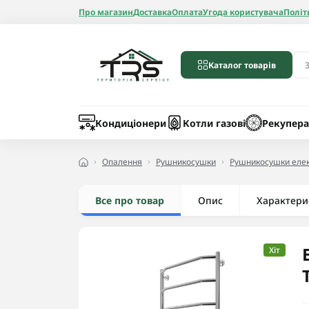
Про магазин
Доставка
Оплата
Угода користувача
Політ
Каталог товарів
Бойлери
Лічильники вод
Запчастини до 
Шланги
Кондиціонери
Котли газові
Рекупера
Опалення
Рушникосушки
Рушникосушки елек
Все про товар
Опис
Радіатори алюмі
Характери
Радіатори бімет
Радіатори стале
Хіт