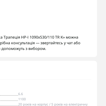
 Трапеція НР-І 1090х530/110 TR К» можна
рібна консультація — звертайтесь у чат або
 допоможуть з вибором.
6.6
1100
20 років на корпус / 5 років на електричну