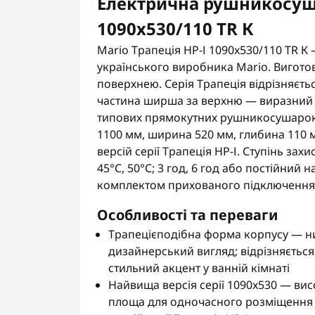
Електрична рушникосуша
1090х530/110 TR К
Mario Трапеція НР-І 1090x530/110 TR 
українського виробника Mario. Виготов
поверхнею. Серія Трапеція відрізняєт
частина ширша за верхню — виразний 
типових прямокутних рушникосушарок. 
1100 мм, ширина 520 мм, глибина 110 
версій серії Трапеція НР-І. Ступінь зах
45°С, 50°С; 3 год, 6 год або постійний н
комплектом прихованого підключення. 
Особливості та переваги
Трапецієподібна форма корпусу — н
дизайнерський вигляд; відрізняєтьс
стильний акцент у ванній кімнаті
Найвища версія серії 1090x530 — ви
площа для одночасного розміщення к