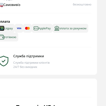
Самовивіз
безкоштовно
плата
Liqpay
ApplePay
оплата за рахунком
готівкою
Служба підтримки
Служба підтримки клієнтів
24/7 без вихідних