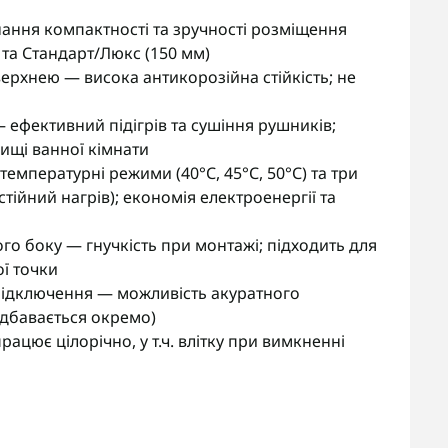
ання компактності та зручності розміщення
 та Стандарт/Люкс (150 мм)
ерхнею — висока антикорозійна стійкість; не
— ефективний підігрів та сушіння рушників;
ищі ванної кімнати
емпературні режими (40°С, 45°С, 50°С) та три
остійний нагрів); економія електроенергії та
го боку — гнучкість при монтажі; підходить для
ї точки
підключення — можливість акуратного
дбавається окремо)
ацює цілорічно, у т.ч. влітку при вимкненні