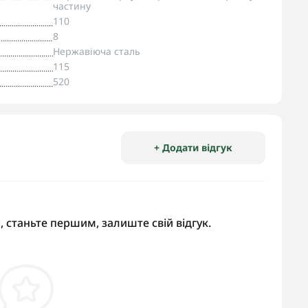
частину
110
8
Нержавіюча сталь
115
520
+ Додати відгук
, станьте першим, залиште свій відгук.