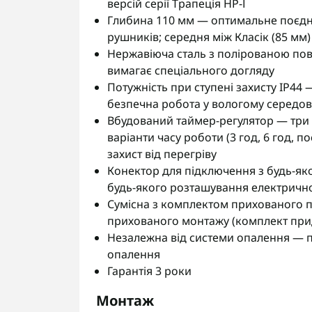
версій серії Трапеція НР-І
Глибина 110 мм — оптимальне поєдн
рушників; середня між Класік (85 мм)
Нержавіюча сталь з полірованою пов
вимагає спеціального догляду
Потужність при ступені захисту IP44 
безпечна робота у вологому середов
Вбудований таймер-регулятор — три т
варіанти часу роботи (3 год, 6 год, п
захист від перегріву
Конектор для підключення з будь-яко
будь-якого розташування електрично
Сумісна з комплектом прихованого 
прихованого монтажу (комплект при
Незалежна від системи опалення — пр
опалення
Гарантія 3 роки
Монтаж