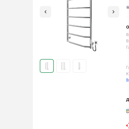
О
В
В
Г
Г
К
В
Д