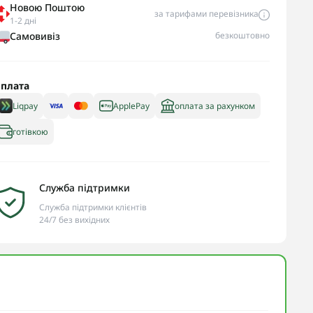
Новою Поштою
за тарифами перевізника
1-2 дні
Самовивіз
безкоштовно
плата
Liqpay
ApplePay
оплата за рахунком
готівкою
Служба підтримки
Служба підтримки клієнтів
24/7 без вихідних