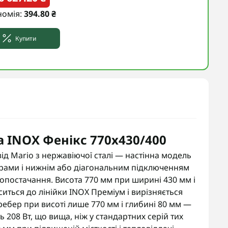
номія:
394.80 ₴
Купити
 INOX Фенікс 770х430/400
д Mario з нержавіючої сталі — настінна модель
рами і нижнім або діагональним підключенням
опостачання. Висота 770 мм при ширині 430 мм і
ситься до лінійки INOX Преміум і вирізняється
ребер при висоті лише 770 мм і глибині 80 мм —
 208 Вт, що вища, ніж у стандартних серій тих