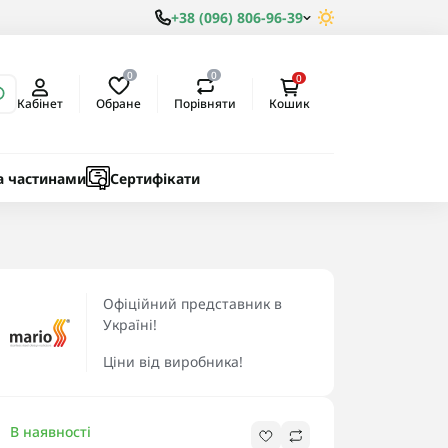
+38 (096) 806-96-39
0
0
0
Обране
Порівняти
Кабінет
Кошик
ки
ичні
а частинами
Сертифікати
Офіційний представник в
Україні!
Ціни від виробника!
В наявності