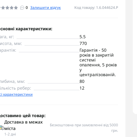
0
Залишити відгук
Код товару: 1.6.044624.P
сновні характеристики:
ага, кг:
5.5
исота, мм:
770
арантія:
Гарантія - 50
років в закритій
системі
опалення, 5 років
у
централізованій.
либина, мм:
80
ількість ребер:
12
сі характеристики
оставимо цей товар:
Доставка в межах
Безкоштовна при замовленні від 5000
міста
грн.
1-2 дні