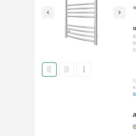
О
В
В
Г
Г
К
В
Д