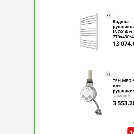
x
1
Водяна
рушнико
INOX Фен
770х430/4
13 074.
x
1
ТЕН MEG 
для
рушнико
3 948.00 ₴
3 553.2
1