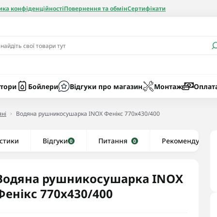
ика конфіденційності
Повернення та обмін
Сертифікати
и
Бачки
Котли газові
Засоби очист
бойлерів
Насоси
Котли електр
Картриджі
тори
Бойлери
Відгуки про магазин
Монтаж
Оплат
Колби
ні
Водяна рушникосушарка INOX Фенікс 770х430/400
нієві
стики
Відгуки
Рушникосушки водяні
Питання
Рекомендуємо
0
0
алеві
Рушникосушки електричні
ві
Тени та комплектуючі
Водяна рушникосушарка INOX
Фенікс 770х430/400