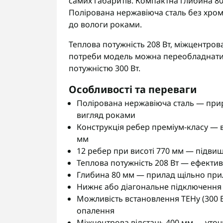
самих габаритів. Компактна глибина 80 
Полірована нержавіюча сталь без хром
до вологи роками.
Теплова потужність 208 Вт, міжцентрова
потреби модель можна переобладнати
потужністю 300 Вт.
Особливості та переваги
Полірована нержавіюча сталь — прир
вигляд роками
Конструкція ребер преміум-класу — 
мм
12 ребер при висоті 770 мм — підви
Теплова потужність 208 Вт — ефективн
Глибина 80 мм — прилад щільно прил
Нижнє або діагональне підключення 
Можливість встановлення ТЕНу (300 
опалення
Міжцентрова відстань 400 мм — уто