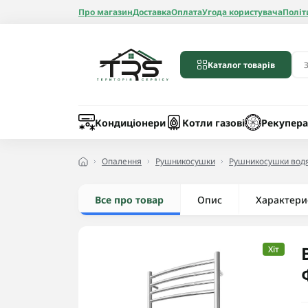
Про магазин
Доставка
Оплата
Угода користувача
Політ
Каталог товарів
Бойлери
Лічильники вод
Запчастини до 
Шланги
Кондиціонери
Котли газові
Рекупера
Опалення
Рушникосушки
Рушникосушки водя
Все про товар
Опис
Радіатори алюмі
Характери
Радіатори бімет
Радіатори стале
Хіт