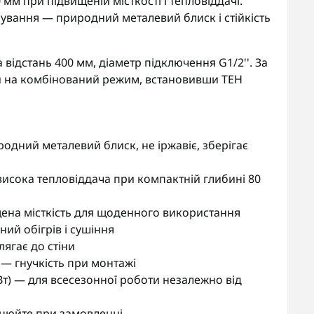
мм при підвищеній місткості і тепловіддачі.
ування — природний металевий блиск і стійкість
 відстань 400 мм, діаметр підключення G1/2''. За
 на комбінований режим, встановивши ТЕН
одний металевий блиск, не іржавіє, зберігає
висока тепловіддача при компактній глибині 80
щена місткість для щоденного використання
ий обігрів і сушіння
ягає до стіни
— гнучкість при монтажі
Вт) — для всесезонної роботи незалежно від
чнюйте при замовленні