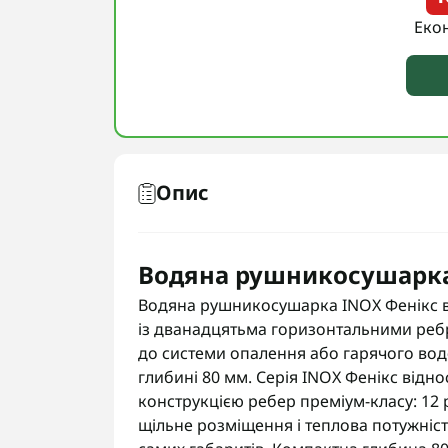
Еко
Опис
Водяна рушникосушарка
Водяна рушникосушарка INOX Фенікс ві
із дванадцятьма горизонтальними реб
до системи опалення або гарячого вод
глибині 80 мм. Серія INOX Фенікс відно
конструкцією ребер преміум-класу: 12 
щільне розміщення і теплова потужність