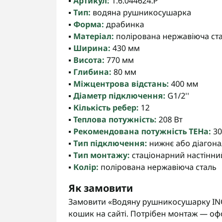
▪️
Артикул:
1.6.044624.P
▪️
Тип:
водяна рушникосушарка
▪️
Форма:
драбинка
▪️
Матеріал:
полірована нержавіюча ст
▪️
Ширина:
430 мм
▪️
Висота:
770 мм
▪️
Глибина:
80 мм
▪️
Міжцентрова відстань:
400 мм
▪️
Діаметр підключення:
G1/2''
▪️
Кількість ребер:
12
▪️
Теплова потужність:
208 Вт
▪️
Рекомендована потужність ТЕНа:
30
▪️
Тип підключення:
нижнє або діагон
▪️
Тип монтажу:
стаціонарний настінни
▪️
Колір:
полірована нержавіюча сталь
Як замовити
Замовити «Водяну рушникосушарку INO
кошик на сайті. Потрібен монтаж — оф