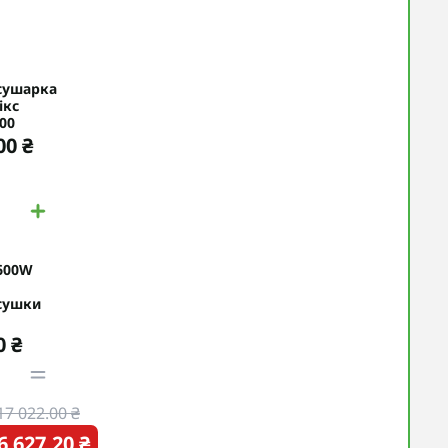
сушарка
ікс
00
00 ₴
600W
сушки
0 ₴
17 022.00 ₴
6 627.20 ₴