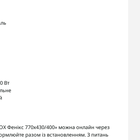
аль
0 Вт
альне
й
X Фенікс 770х430/400» можна онлайн через
ормлюйте разом із встановленням. З питань