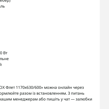
ебер)
аль
0 Вт
альне
й
X Флет 1170х630/600» можна онлайн через
ормлюйте разом із встановленням. З питань
нашим менеджерам або пишіть у чат — залюбки