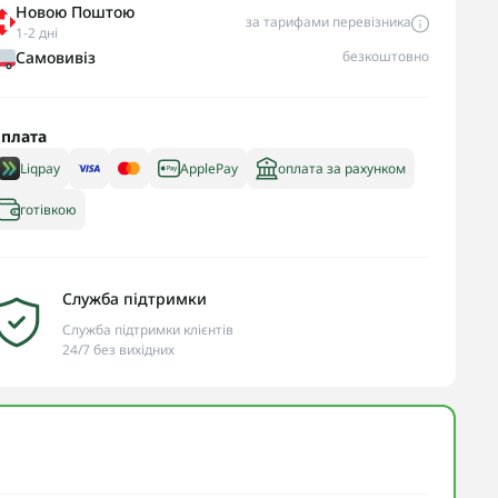
Новою Поштою
за тарифами перевізника
1-2 дні
Самовивіз
безкоштовно
плата
Liqpay
ApplePay
оплата за рахунком
готівкою
Служба підтримки
Служба підтримки клієнтів
24/7 без вихідних