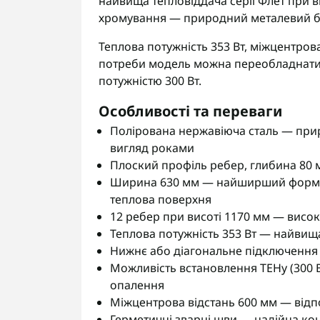
найвища тепловіддача серії Флет при в
хромування — природний металевий бли
Теплова потужність 353 Вт, міжцентрова
потреби модель можна переобладнати
потужністю 300 Вт.
Особливості та переваги
Полірована нержавіюча сталь — прир
вигляд роками
Плоский профіль ребер, глибина 80 
Ширина 630 мм — найширший формат 
теплова поверхня
12 ребер при висоті 1170 мм — висо
Теплова потужність 353 Вт — найвища
Нижнє або діагональне підключення 
Можливість встановлення ТЕНу (300 
опалення
Міжцентрова відстань 600 мм — відп
Герметичні зварні шви — надійна ко