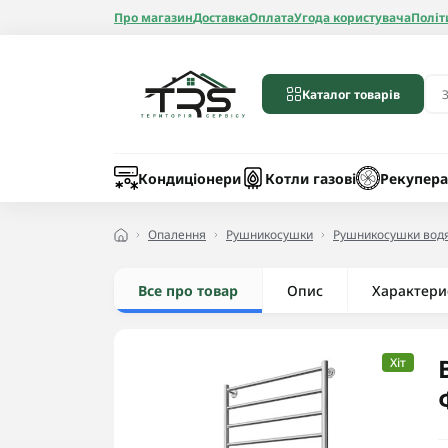
Про магазин
Доставка
Оплата
Угода користувача
Політ
Каталог товарів
Бойлери
Лічильники вод
Запчастини до 
Шланги
Кондиціонери
Котли газові
Рекупера
Опалення
Рушникосушки
Рушникосушки водя
Все про товар
Опис
Радіатори алюмі
Характери
Радіатори бімет
Радіатори стале
Хіт