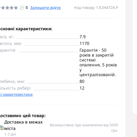
0
Залишити відгук
Код товару: 1.8.044724.P
сновні характеристики:
ага, кг:
7.9
исота, мм:
1170
арантія:
Гарантія - 50
років в закритій
системі
опалення, 5 років
у
централізованій.
либина, мм:
80
ількість ребер:
12
сі характеристики
оставимо цей товар:
Доставка в межах
Безкоштовна при замовленні від 5000
міста
грн.
1-2 дні