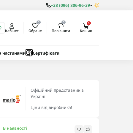
+38 (096) 806-96-39
0
0
0
Обране
Порівняти
Кабінет
Кошик
ки
ичні
а частинами
Сертифікати
Офіційний представник в
Україні!
Ціни від виробника!
В наявності