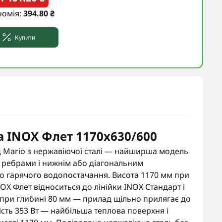
номія:
394.80 ₴
Купити
 INOX Флет 1170х630/600
 Mario з нержавіючої сталі — найширша модель
 ребрами і нижнім або діагональним
о гарячого водопостачання. Висота 1170 мм при
NOX Флет відноситься до лінійки INOX Стандарт і
при глибині 80 мм — прилад щільно прилягає до
ість 353 Вт — найбільша теплова поверхня і