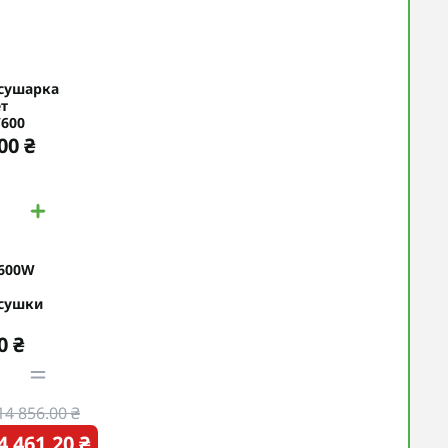
сушарка
т
/600
00 ₴
 600W
сушки
0 ₴
14 856.00 ₴
4 461.20 ₴