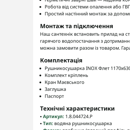
Робота від системи опалення або ГВ
Простий настінний монтаж за допом
Монтаж та підключення
Наш сантехнік встановить прилад на ст
гарячого водопостачання з дотримання
можна замовити разом із товаром. Гара
Комплектація
Рушникосушарка INOX Флет 1170х630 
Комплект кріплень
Кран Маєвського
Заглушка
Паспорт
Технічні характеристики
▪️
Артикул:
1.8.044724.P
▪️
Тип:
водяна рушникосушарка