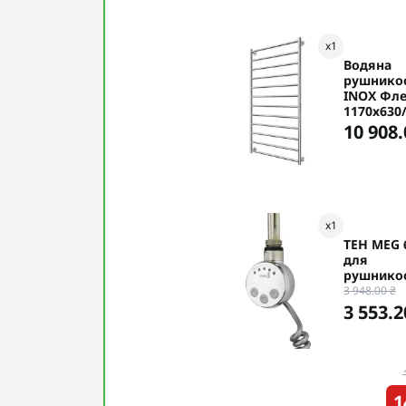
x
1
Водяна
рушнико
INOX Фле
1170х630
10 908.
x
1
ТЕН MEG
для
рушнико
3 948.00 ₴
3 553.2
1