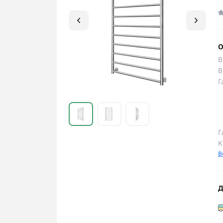
О
В
В
Г
Г
К
В
Д