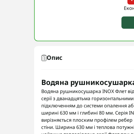
Еко
Опис
Водяна рушникосушарка
Водяна рушникосушарка INOX Флет від
серії з дванадцятьма горизонтальними
підключенням до системи опалення аб
ширині 630 мм і глибині 80 мм. Серія I
вирізняється плоским профілем ребер 
стіни. Ширина 630 мм і теплова потужн