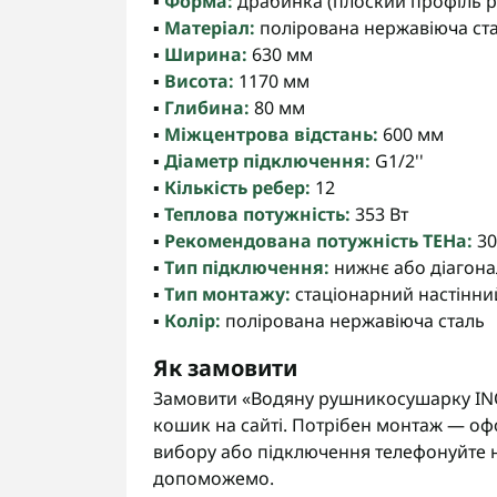
▪️
Форма:
драбинка (плоский профіль р
▪️
Матеріал:
полірована нержавіюча ст
▪️
Ширина:
630 мм
▪️
Висота:
1170 мм
▪️
Глибина:
80 мм
▪️
Міжцентрова відстань:
600 мм
▪️
Діаметр підключення:
G1/2''
▪️
Кількість ребер:
12
▪️
Теплова потужність:
353 Вт
▪️
Рекомендована потужність ТЕНа:
30
▪️
Тип підключення:
нижнє або діагон
▪️
Тип монтажу:
стаціонарний настінни
▪️
Колір:
полірована нержавіюча сталь
Як замовити
Замовити «Водяну рушникосушарку INO
кошик на сайті. Потрібен монтаж — оф
вибору або підключення телефонуйте 
допоможемо.