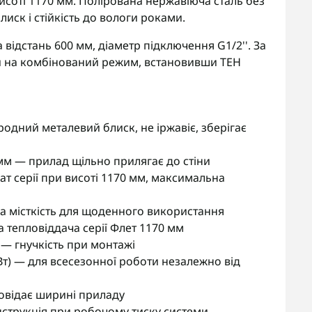
исоті 1170 мм. Полірована нержавіюча сталь без
ск і стійкість до вологи роками.
 відстань 600 мм, діаметр підключення G1/2''. За
 на комбінований режим, встановивши ТЕН
одний металевий блиск, не іржавіє, зберігає
мм — прилад щільно прилягає до стіни
серії при висоті 1170 мм, максимальна
ка місткість для щоденного використання
 тепловіддача серії Флет 1170 мм
— гнучкість при монтажі
Вт) — для всесезонної роботи незалежно від
овідає ширині приладу
нструкція при робочому тиску системи