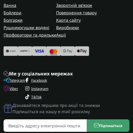
Ванна
Зворотній зв’язок
Бойлери
Повернення товару
Болгарки
Карта сайту
Рушникосушки водяні
Виробники
Перфоратори та дрильки
Акції
Ми у соціальних мережах
Telegram
Facebook
Viber
Instagram
TikTok
Дізнавайтеся першим про акції та знижки
Підпишіться на нашу e-mail розсилку
Підпишіться