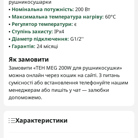
рушникосушарки
▪️
Номінальна потужність:
200 Вт
▪️
Максимальна температура нагріву:
60°C
▪️
Регулятор температури:
є
▪️
Ступінь захисту:
IPx4
▪️
Діаметр підключення:
G1/2''
▪️
Гарантія:
24 місяці
Як замовити
Замовити «ТЕН MEG 200W для рушникосушки»
можна онлайн через кошик на сайті. З питань
сумісності або встановлення телефонуйте нашим
менеджерам або пишіть у чат — залюбки
допоможемо.
Характеристики