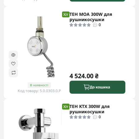
ТЕН MOA 300W для
Хіт
рушникосушки
0
4 524.00 ₴
В наявності
До кошика
Код товару: 5.0.0303.0.P
ТЕН KTX 300W для
Хіт
рушникосушки
0