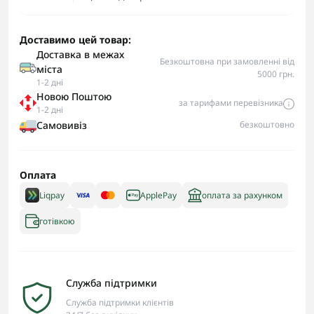
Доставимо цей товар:
Доставка в межах
Безкоштовна при замовленні від
міста
5000 грн.
1-2 дні
Новою Поштою
за тарифами перевізника
1-2 дні
Самовивіз
безкоштовно
Оплата
Liqpay
ApplePay
оплата за рахунком
готівкою
Служба підтримки
Служба підтримки клієнтів