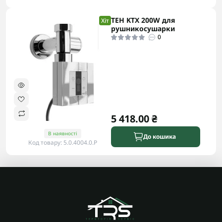
ТЕН KTX 200W для
Хіт
рушникосушарки
0
5 418.00 ₴
В наявності
До кошика
Код товару: 5.0.4004.0.P