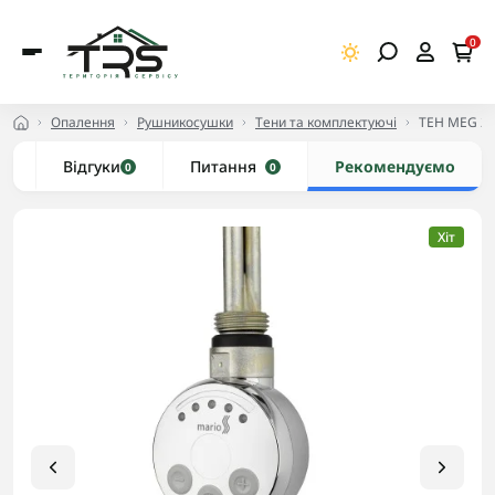
0
Опалення
Рушникосушки
Тени та комплектуючі
ТЕН MEG 2
и
Відгуки
Питання
Рекомендуємо
0
0
Хіт