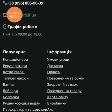
+38 (096) 806-96-39
КНОПКА
office@trs.if.ua
ЗВ'ЯЗКУ
Графік роботи
Пн-Пт: з 09:00 до 18:00
Популярне
Інформація
Кондиціонери
Умови угоди
Рекуператори
Доставка
Котли газові
Оплата
Теплові насоси
Повернення та обмін
Ванна
Зворотній зв’язок
Бойлери
Повернення товару
Болгарки
Карта сайту
Рушникосушки водяні
Виробники
Перфоратори та дрильки
Акції