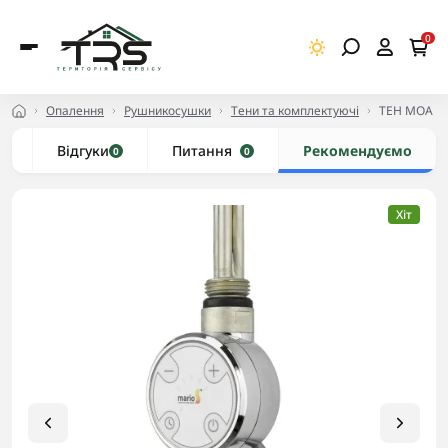
0
Опалення
Рушникосушки
Тени та комплектуючі
ТЕН MOA 3
и
Відгуки
Питання
Рекомендуємо
0
0
Хіт