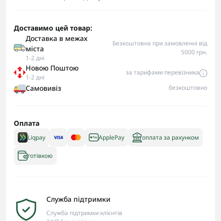
Доставимо цей товар:
Доставка в межах
Безкоштовна при замовленні від
міста
5000 грн.
1-2 дні
Новою Поштою
за тарифами перевізника
1-2 дні
Самовивіз
безкоштовно
Оплата
Liqpay
ApplePay
оплата за рахунком
готівкою
Служба підтримки
Служба підтримки клієнтів