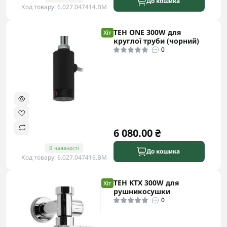
До кошика
Код товару: 6.027.047414.BM
ТЕН ONE 300W для
Хіт
круглої труби (чорний)
0
6 080.00 ₴
В наявності
До кошика
Код товару: 6.027.047416.BM
ТЕН KTX 300W для
Хіт
рушникосушки
0