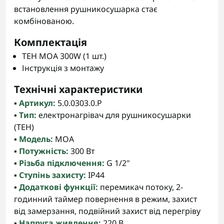
встановлення рушникосушарка стає
комбінованою.
Комплектація
ТЕН MOA 300W (1 шт.)
Інструкція з монтажу
Технічні характеристики
▪️
Артикул:
5.0.0303.0.P
▪️
Тип:
електронагрівач для рушникосушарки
(ТЕН)
▪️
Модель:
MOA
▪️
Потужність:
300 Вт
▪️
Різьба підключення:
G 1/2"
▪️
Ступінь захисту:
IP44
▪️
Додаткові функції:
перемикач потоку, 2-
годинний таймер повернення в режим, захист
від замерзання, подвійний захист від перегріву
▪️
Напруга живлення:
220 В