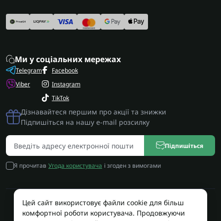
Ми у соціальних мережах
Telegram
Facebook
Viber
Instagram
TikTok
Дізнавайтеся першим про акції та знижки
Підпишіться на нашу e-mail розсилку
Підпишіться
Я прочитав
Угода користувача
і згоден з вимогами
Цей сайт використовує файли cookie для більш
Працює на OpenCart
комфортної роботи користувача. Продовжуючи
Територія Сервісу © 2026