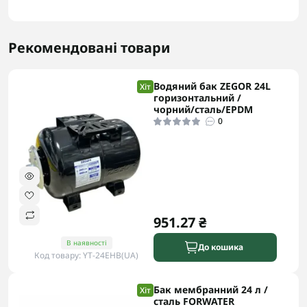
Рекомендовані товари
Водяний бак ZEGOR 24L
Хіт
горизонтальний /
чорний/сталь/EPDM
0
951.27 ₴
В наявності
До кошика
Код товару: YT-24EHB(UA)
Бак мембранний 24 л /
Хіт
сталь FORWATER