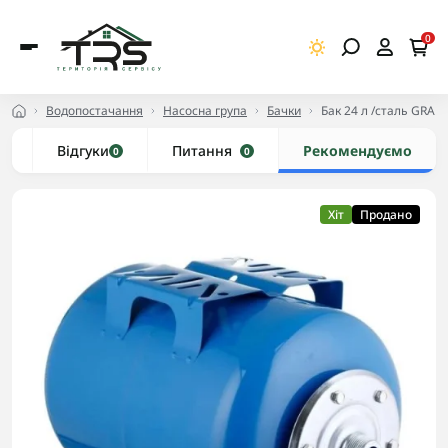
0
Водопостачання
Насосна група
Бачки
Бак 24 л /сталь GRA
и
Відгуки
Питання
Рекомендуємо
0
0
Хіт
Продано