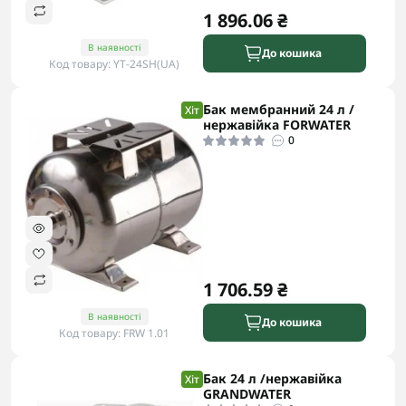
1 896.06 ₴
В наявності
До кошика
Код товару: YT-24SH(UA)
Бак мембранний 24 л /
Хіт
нержавійка FORWATER
0
1 706.59 ₴
В наявності
До кошика
Код товару: FRW 1.01
Бак 24 л /нержавійка
Хіт
GRANDWATER