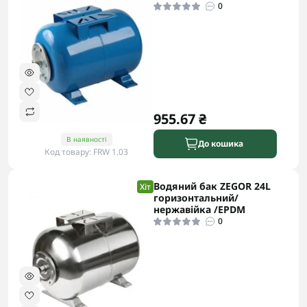
0
955.67 ₴
В наявності
До кошика
Код товару: FRW 1.03
Водяний бак ZEGOR 24L
Хіт
горизонтальний/
нержавійка /EPDM
0