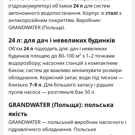
(гідроакумулятор) об'ємом
24 л
для систем
автономного водопостачання. Корпус зі
сталі
з
антикорозійним покриттям. Виробник:
GRANDWATER (Польща).
24 л: для дач і невеликих будинків
Об'єм
24 л
підходить для: дач і невеликих
будинків площею до 80–100 м² з 1–2 точками
водорозбору; насосних станцій з компактним
баком; систем де важливо мінімізувати розміри
обладнання. Корисний запас води під тиском —
близько
7–9 л
. Для більшого запасу і рідших
пусків насоса — розгляньте бак 50 л.
GRANDWATER (Польща): польська
якість
GRANDWATER — польський виробник насосного і
гідравлічного обладнання. Польське