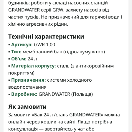
будинків; роботи у складі насосних станцій
GRANDWATER серії GRW; захисту насосів від
частих пусків. Не призначений для гарячої води і
хімічно агресивних рідин.
Технічні характеристики
▪️
Артикул:
GWR 1.00
▪️
Тип:
мембранний бак (гідроакумулятор)
▪️
Об'єм:
24 л
▪️
Матеріал корпусу:
сталь (з антикорозійним
покриттям)
▪️
Призначення:
системи холодного
водопостачання
▪️
Виробник:
GRANDWATER (Польща)
Як замовити
Замовити «Бак 24 л /сталь GRANDWATER» можна
онлайн через кошик на сайті. Якщо потрібна
консультація — звертайтесь у чат або