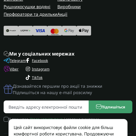
Рушникосушки водяні
Виробники
Перфоратори та дрильки
Акції
Ми у соціальних мережах
Telegram
Facebook
Viber
Instagram
TikTok
Дізнавайтеся першим про акції та знижки
Підпишіться на нашу e-mail розсилку
Підпишіться
Я прочитав
Угода користувача
і згоден з вимогами
Цей сайт використовує файли cookie для більш
комфортної роботи користувача. Продовжуючи