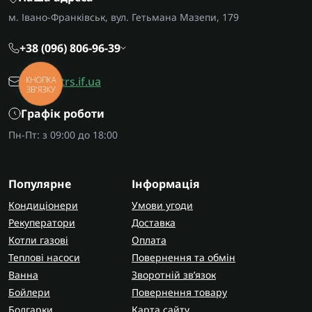
м. Івано-Франківськ, вул. Гетьмана Мазепи, 179
+38 (096) 806-96-39
office@trs.if.ua
КНОПКА
ЗВ'ЯЗКУ
Графік роботи
Пн-Пт: з 09:00 до 18:00
Популярне
Інформація
Кондиціонери
Умови угоди
Рекуператори
Доставка
Котли газові
Оплата
Теплові насоси
Повернення та обмін
Ванна
Зворотній зв’язок
Бойлери
Повернення товару
Болгарки
Карта сайту