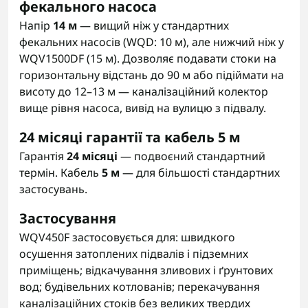
фекального насоса
Напір
14 м
— вищий ніж у стандартних
фекальних насосів (WQD: 10 м), але нижчий ніж у
WQV1500DF (15 м). Дозволяє подавати стоки на
горизонтальну відстань до 90 м або підіймати на
висоту до 12–13 м — каналізаційний колектор
вище рівня насоса, вивід на вулицю з підвалу.
24 місяці гарантії та кабель 5 м
Гарантія
24 місяці
— подвоєний стандартний
термін. Кабель
5 м
— для більшості стандартних
застосувань.
Застосування
WQV450F застосовується для: швидкого
осушення затоплених підвалів і підземних
приміщень; відкачування зливових і ґрунтових
вод; будівельних котлованів; перекачування
каналізаційних стоків без великих твердих