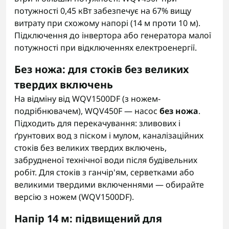
потужності 0,45 кВт забезпечує на 67% вищу
витрату при схожому напорі (14 м проти 10 м).
Підключення до інвертора або генератора малої
потужності при відключеннях електроенергії.
Без ножа: для стоків без великих
твердих включень
На відміну від WQV1500DF (з ножем-
подрібнювачем), WQV450F — насос
без ножа
.
Підходить для перекачування: зливових і
ґрунтових вод з піском і мулом, каналізаційних
стоків без великих твердих включень,
забрудненої технічної води після будівельних
робіт. Для стоків з ганчір'ям, серветками або
великими твердими включеннями — обирайте
версію з ножем (WQV1500DF).
Напір 14 м: підвищений для