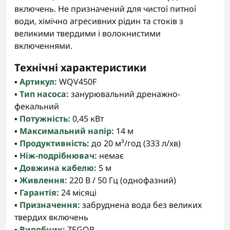
включень. Не призначений для чистої питної
води, хімічно агресивних рідин та стоків з
великими твердими і волокнистими
включеннями.
Технічні характеристики
▪️
Артикул:
WQV450F
▪️
Тип насоса:
занурювальний дренажно-
фекальний
▪️
Потужність:
0,45 кВт
▪️
Максимальний напір:
14 м
▪️
Продуктивність:
до 20 м³/год (333 л/хв)
▪️
Ніж-подрібнювач:
немає
▪️
Довжина кабелю:
5 м
▪️
Живлення:
220 В / 50 Гц (однофазний)
▪️
Гарантія:
24 місяці
▪️
Призначення:
забруднена вода без великих
твердих включень
▪️
Виробник:
ZEGOR