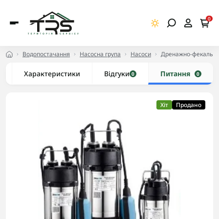
0
Водопостачання
Насосна група
Насоси
Дренажно-фекальний
Характеристики
Відгуки
Питання
0
0
Хіт
Продано