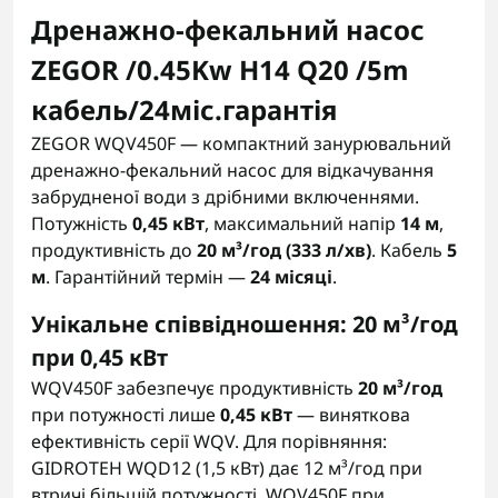
Дренажно-фекальний насос
ZEGOR /0.45Kw H14 Q20 /5m
кабель/24міс.гарантія
ZEGOR WQV450F — компактний занурювальний
дренажно-фекальний насос для відкачування
забрудненої води з дрібними включеннями.
Потужність
0,45 кВт
, максимальний напір
14 м
,
продуктивність до
20 м³/год (333 л/хв)
. Кабель
5
м
. Гарантійний термін —
24 місяці
.
Унікальне співвідношення: 20 м³/год
при 0,45 кВт
WQV450F забезпечує продуктивність
20 м³/год
при потужності лише
0,45 кВт
— виняткова
ефективність серії WQV. Для порівняння:
GIDROTEH WQD12 (1,5 кВт) дає 12 м³/год при
втричі більшій потужності. WQV450F при