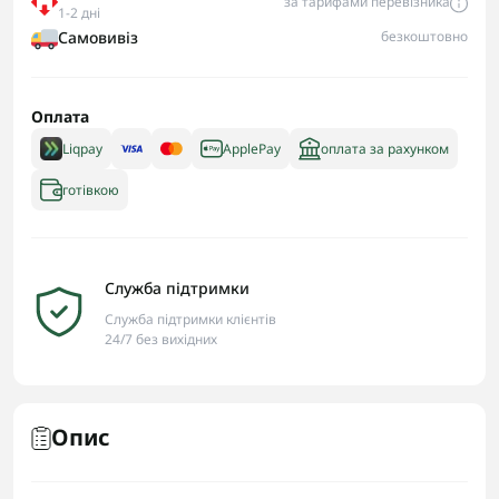
за тарифами перевізника
1-2 дні
Самовивіз
безкоштовно
Оплата
Liqpay
ApplePay
оплата за рахунком
готівкою
Служба підтримки
Служба підтримки клієнтів
24/7 без вихідних
Опис