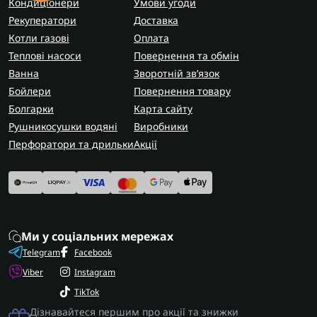
Кондиціонери
Умови угоди
Рекуператори
Доставка
Котли газові
Оплата
Теплові насоси
Повернення та обмін
Ванна
Зворотній зв’язок
Бойлери
Повернення товару
Болгарки
Карта сайту
Рушникосушки водяні
Виробники
Перфоратори та дрильки
Акції
Ми у соціальних мережах
Telegram
Facebook
Viber
Instagram
TikTok
Дізнавайтеся першим про акції та знижки