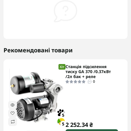
Рекомендовані товари
Станція підсилення
Хіт
тиску GA 370 /0.37кВт
/2л бак + реле
0
5
2 252.34 ₴
5