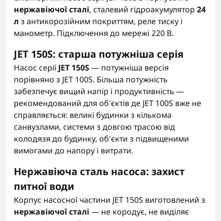
нержавіючої сталі
, сталевий гідроакумулятор
24
л
з антикорозійним покриттям, реле тиску і
манометр. Підключення до мережі 220 В.
JET 150S: старша потужніша серія
Насос серії
JET 150S
— потужніша версія
порівняно з JET 100S. Більша потужність
забезпечує вищий напір і продуктивність —
рекомендований для об'єктів де JET 100S вже не
справляється: великі будинки з кількома
санвузлами, системи з довгою трасою від
колодязя до будинку, об'єкти з підвищеними
вимогами до напору і витрати.
Нержавіюча сталь насоса: захист
питної води
Корпус насосної частини JET 150S виготовлений з
нержавіючої сталі
— не кородує, не виділяє