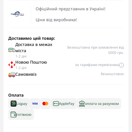
Офіційний представник в Україні!
Ціни від виробника!
Доставимо цей товар:
Доставка в межах
Безкоштовна при замовленні від
міста
5000 грн.
1-2 дні
Новою Поштою
за тарифами перевізника
1-2 дні
Самовивіз
безкоштовно
Оплата
Liqpay
ApplePay
оплата за рахунком
готівкою