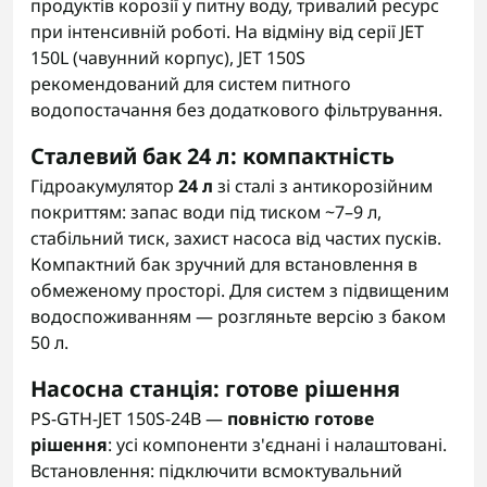
продуктів корозії у питну воду, тривалий ресурс
при інтенсивній роботі. На відміну від серії JET
150L (чавунний корпус), JET 150S
рекомендований для систем питного
водопостачання без додаткового фільтрування.
Сталевий бак 24 л: компактність
Гідроакумулятор
24 л
зі сталі з антикорозійним
покриттям: запас води під тиском ~7–9 л,
стабільний тиск, захист насоса від частих пусків.
Компактний бак зручний для встановлення в
обмеженому просторі. Для систем з підвищеним
водоспоживанням — розгляньте версію з баком
50 л.
Насосна станція: готове рішення
PS-GTH-JET 150S-24B —
повністю готове
рішення
: усі компоненти з'єднані і налаштовані.
Встановлення: підключити всмоктувальний