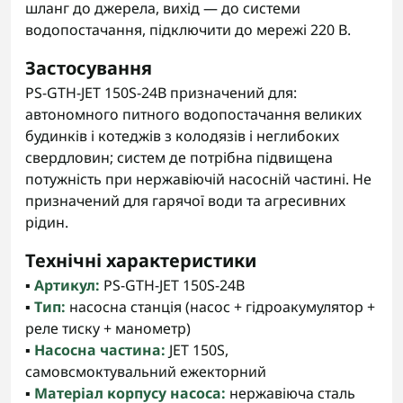
шланг до джерела, вихід — до системи
водопостачання, підключити до мережі 220 В.
Застосування
PS-GTH-JET 150S-24B призначений для:
автономного питного водопостачання великих
будинків і котеджів з колодязів і неглибоких
свердловин; систем де потрібна підвищена
потужність при нержавіючій насосній частині. Не
призначений для гарячої води та агресивних
рідин.
Технічні характеристики
▪️
Артикул:
PS-GTH-JET 150S-24B
▪️
Тип:
насосна станція (насос + гідроакумулятор +
реле тиску + манометр)
▪️
Насосна частина:
JET 150S,
самовсмоктувальний ежекторний
▪️
Матеріал корпусу насоса:
нержавіюча сталь