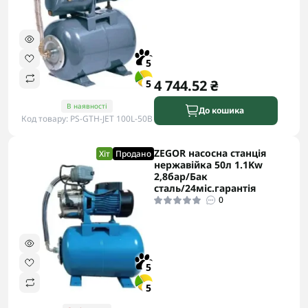
5
4 744.52 ₴
5
В наявності
До кошика
Код товару: PS-GTH-JET 100L-50B
ZEGOR насосна станція
Хіт
Продано
нержавійка 50л 1.1Kw
2,8бар/Бак
сталь/24міс.гарантія
0
5
5