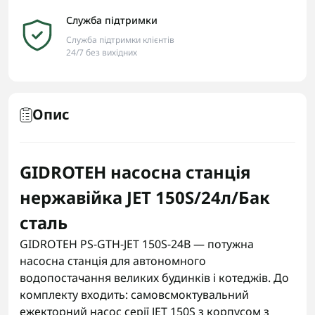
Служба підтримки
Служба підтримки клієнтів
24/7 без вихідних
Опис
GIDROTEH насосна станція
нержавійка JET 150S/24л/Бак
сталь
GIDROTEH PS-GTH-JET 150S-24B — потужна
насосна станція для автономного
водопостачання великих будинків і котеджів. До
комплекту входить: самовсмоктувальний
ежекторний насос серії JET 150S з корпусом з