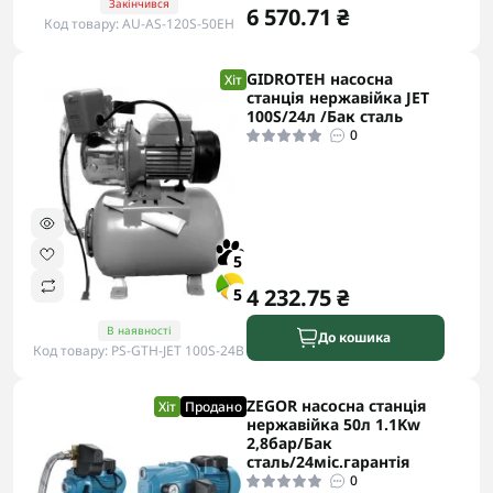
Закінчився
6 570.71 ₴
Код товару: AU-AS-120S-50EH
GIDROTEH насосна
Хіт
станція нержавійка JET
100S/24л /Бак сталь
0
5
4 232.75 ₴
5
В наявності
До кошика
Код товару: PS-GTH-JET 100S-24B
ZEGOR насосна станція
Хіт
Продано
нержавійка 50л 1.1Kw
2,8бар/Бак
сталь/24міс.гарантія
0