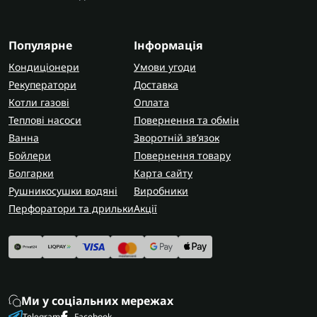
Популярне
Інформація
Кондиціонери
Умови угоди
Рекуператори
Доставка
Котли газові
Оплата
Теплові насоси
Повернення та обмін
Ванна
Зворотній зв’язок
Бойлери
Повернення товару
Болгарки
Карта сайту
Рушникосушки водяні
Виробники
Перфоратори та дрильки
Акції
Ми у соціальних мережах
Telegram
Facebook