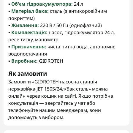
▪️
Об'єм гідроакумулятора:
24 л
▪️
Матеріал бака:
сталь (з антикорозійним
покриттям)
▪️
Живлення:
220 В / 50 Гц (однофазний)
▪️
Комплектація:
насос, гідроакумулятор 24 л,
реле тиску, манометр
▪️
Призначення:
чиста питна вода, автономне
водопостачання
▪️
Виробник:
GIDROTEH
Як замовити
Замовити «GIDROTEH насосна станція
нержавійка JET 150S/24л/Бак сталь» можна
онлайн через кошик на сайті. Якщо потрібна
консультація — звертайтесь у чат або
телефонуйте нашим менеджерам, вони
допоможуть з вибором.