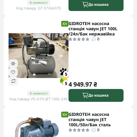
В наявності
До кошика
Код товару: GT 07/GA370
GIDROTEH насосна
Хіт
станція чавун JET 100L
/24л/Бак нержавійка
0
5
4 949.97 ₴
5
В наявності
До кошика
Код товару: PS-GTH-JET 100L-24S
GIDROTEH насосна
Хіт
станція чавун JET
100L/50л/Бак сталь
0