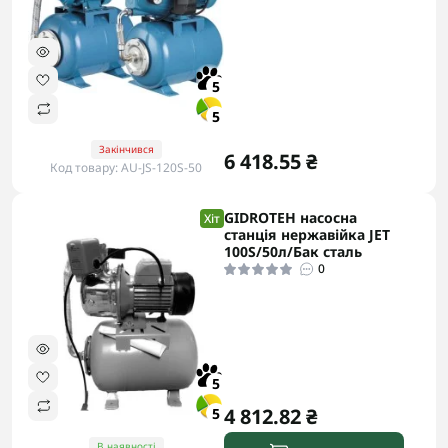
5
5
Закінчився
6 418.55 ₴
Код товару: AU-JS-120S-50
GIDROTEH насосна
Хіт
станція нержавійка JET
100S/50л/Бак сталь
0
5
4 812.82 ₴
5
В наявності