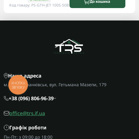
До кошика
Код товару: PS-GTH-JET 100S-50B
Наша адреса
КНОПКА
м. Івано-Франківськ, вул. Гетьмана Мазепи, 179
ЗВ'ЯЗКУ
+38 (096) 806-96-39
office@trs.if.ua
Графік роботи
Пн-Пт: з 09:00 до 18:00