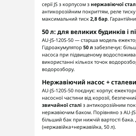
серії JS з корпусом з
нержавіючої стал
антикорозійним покриттям, реле тиску
максимальний тиск
2,8 бар
. Гарантійн
50 л: для великих будинків і
AU-JS-120S-50 — старша модель ежекторно
Гідроакумулятор
50 л
забезпечує: більш
насоса при підвищеному водоспоживан
використанні кількох точок водорозбо
водорозбору.
Нержавіючий насос + сталевий
AU-JS-120S-50 поєднує: корпус ежектор
насосної частини від корозії, безпечни
звичайної сталі
з антикорозійним пок
нержавіючим баком. Порівняно з AU-JS-
більший бак при нижчій вартості бака.
(нержавійка+нержавійка, 50 л).