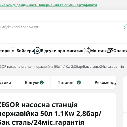
ика конфіденційності
Повернення та обмін
Сертифікати
и
Бачки
Котли газові
Засоби очист
бойлерів
Насоси
Котли електр
Картриджі
тори
Бойлери
Відгуки про магазин
Монтаж
Оплат
Колби
GOR насосна станція нержавійка 50л 1.1Kw 2,8бар/Бак сталь/24міс.гарантія
нієві
стики
Відгуки
Рушникосушки водяні
Питання
Рекомендуємо
0
0
алеві
Рушникосушки електричні
ві
Тени та комплектуючі
ZEGOR насосна станція
нержавійка 50л 1.1Kw 2,8бар/
Бак сталь/24міс.гарантія