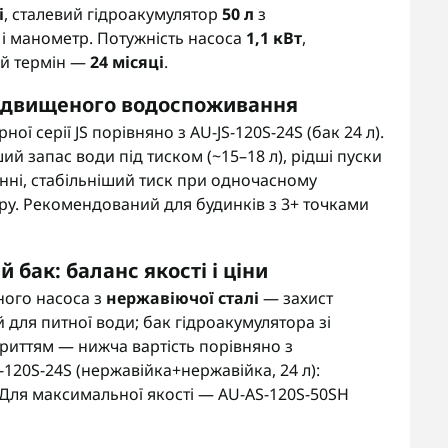
і
, сталевий гідроакумулятор
50 л
з
 і манометр. Потужність насоса
1,1 кВт
,
ий термін —
24 місяці
.
 підвищеного водоспоживання
ї серії JS порівняно з AU-JS-120S-24S (бак 24 л).
ий запас води під тиском (~15–18 л), рідші пуски
ні, стабільніший тиск при одночасному
ру. Рекомендований для будинків з 3+ точками
 бак: баланс якості і ціни
ного насоса з
нержавіючої сталі
— захист
й для питної води; бак гідроакумулятора зі
риттям — нижча вартість порівняно з
120S-24S (нержавійка+нержавійка, 24 л):
 Для максимальної якості — AU-AS-120S-50SH