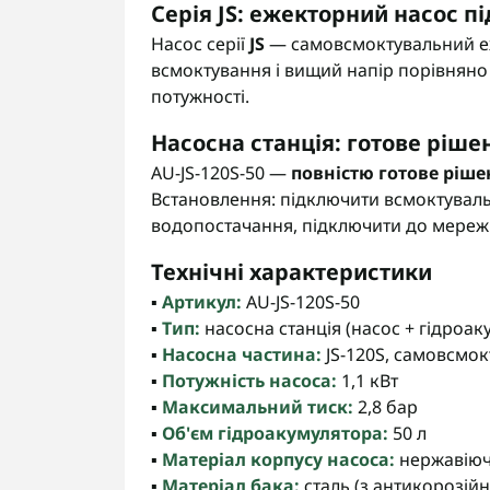
Серія JS: ежекторний насос 
Насос серії
JS
— самовсмоктувальний еж
всмоктування і вищий напір порівняно 
потужності.
Насосна станція: готове ріше
AU-JS-120S-50 —
повністю готове ріш
Встановлення: підключити всмоктуваль
водопостачання, підключити до мережі
Технічні характеристики
▪️
Артикул:
AU-JS-120S-50
▪️
Тип:
насосна станція (насос + гідроак
▪️
Насосна частина:
JS-120S, самовсмо
▪️
Потужність насоса:
1,1 кВт
▪️
Максимальний тиск:
2,8 бар
▪️
Об'єм гідроакумулятора:
50 л
▪️
Матеріал корпусу насоса:
нержавіюч
▪️
Матеріал бака:
сталь (з антикорозій