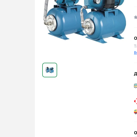
О
Т
В
Д
О