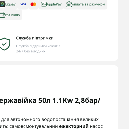
Liqpay
ApplePay
оплата за рахунком
готівкою
Служба підтримки
Служба підтримки клієнтів
24/7 без вихідних
ержавійка 50л 1.1Kw 2,8бар/
я для автономного водопостачання великих
одить: самовсмоктувальний
ежекторний
насос