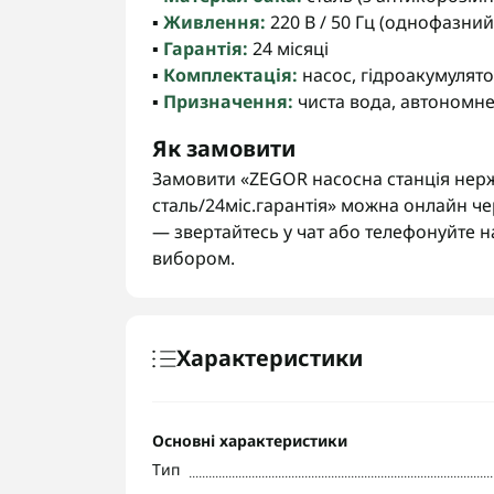
▪️
Живлення:
220 В / 50 Гц (однофазний
▪️
Гарантія:
24 місяці
▪️
Комплектація:
насос, гідроакумулято
▪️
Призначення:
чиста вода, автономн
Як замовити
Замовити «ZEGOR насосна станція нерж
сталь/24міс.гарантія» можна онлайн че
— звертайтесь у чат або телефонуйте
вибором.
Характеристики
Основні характеристики
Тип