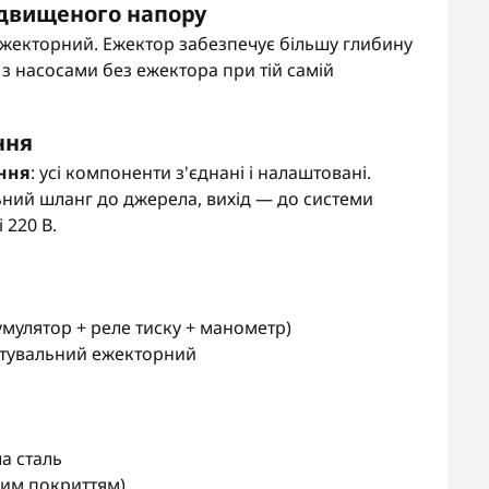
підвищеного напору
екторний. Ежектор забезпечує більшу глибину
з насосами без ежектора при тій самій
ння
ення
: усі компоненти з'єднані і налаштовані.
ний шланг до джерела, вихід — до системи
 220 В.
умулятор + реле тиску + манометр)
ктувальний ежекторний
а сталь
ним покриттям)