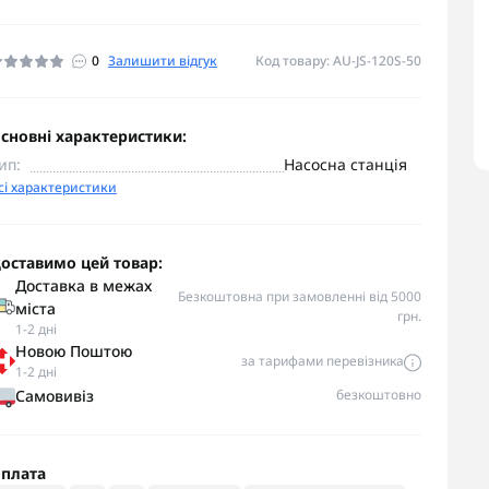
0
Залишити відгук
Код товару: AU-JS-120S-50
сновні характеристики:
ип:
Насосна станція
сі характеристики
оставимо цей товар:
Доставка в межах
Безкоштовна при замовленні від 5000
міста
грн.
1-2 дні
Новою Поштою
за тарифами перевізника
1-2 дні
Самовивіз
безкоштовно
плата