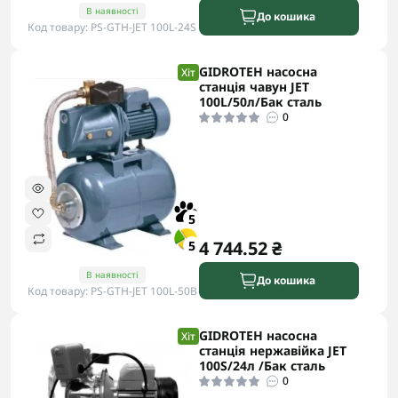
В наявності
До кошика
Код товару: PS-GTH-JET 100L-24S
GIDROTEH насосна
Хіт
станція чавун JET
100L/50л/Бак сталь
0
5
4 744.52 ₴
5
В наявності
До кошика
Код товару: PS-GTH-JET 100L-50B
GIDROTEH насосна
Хіт
станція нержавійка JET
100S/24л /Бак сталь
0