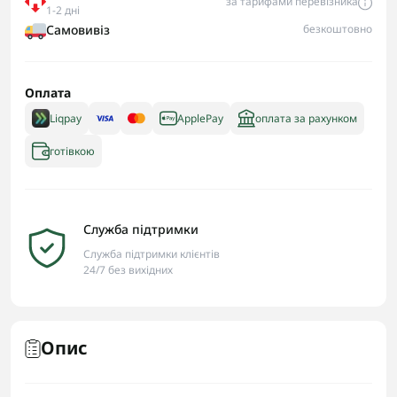
за тарифами перевізника
1-2 дні
Самовивіз
безкоштовно
Оплата
Liqpay
ApplePay
оплата за рахунком
готівкою
Служба підтримки
Служба підтримки клієнтів
24/7 без вихідних
Опис