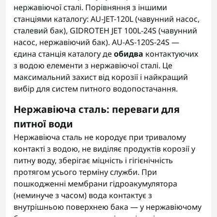
нержавіючої сталі. Порівняння з іншими
станціями каталогу: AU-JET-120L (чавунний насос,
сталевий бак), GIDROTEH JET 100L-24S (чавунний
насос, нержавіючий бак). AU-AS-120S-24S —
єдина станція каталогу де
обидва
контактуючих
з водою елементи з нержавіючої сталі. Це
максимальний захист від корозії і найкращий
вибір для систем питного водопостачання.
Нержавіюча сталь: переваги для
питної води
Нержавіюча сталь не кородує при тривалому
контакті з водою, не виділяє продуктів корозії у
питну воду, зберігає міцність і гігієнічність
протягом усього терміну служби. При
пошкодженні мембрани гідроакумулятора
(неминуче з часом) вода контактує з
внутрішньою поверхнею бака — у нержавіючому