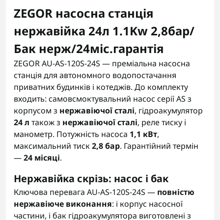
ZEGOR насосна станція
нержавійка 24л 1.1Kw 2,8бар/
Бак нерж/24міс.гарантія
ZEGOR AU-AS-120S-24S — преміальна насосна
станція для автономного водопостачання
приватних будинків і котеджів. До комплекту
входить: самовсмоктувальний насос серії AS з
корпусом з
нержавіючої сталі
, гідроакумулятор
24 л
також з
нержавіючої сталі
, реле тиску і
манометр. Потужність насоса
1,1 кВт
,
максимальний тиск
2,8 бар
. Гарантійний термін
—
24 місяці
.
Нержавійка скрізь: насос і бак
Ключова перевага AU-AS-120S-24S —
повністю
нержавіюче виконання
: і корпус насосної
частини, і бак гідроакумулятора виготовлені з