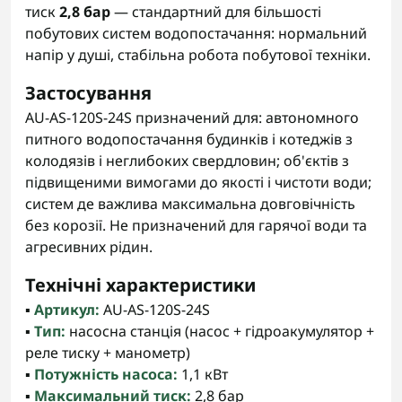
тиск
2,8 бар
— стандартний для більшості
побутових систем водопостачання: нормальний
напір у душі, стабільна робота побутової техніки.
Застосування
AU-AS-120S-24S призначений для: автономного
питного водопостачання будинків і котеджів з
колодязів і неглибоких свердловин; об'єктів з
підвищеними вимогами до якості і чистоти води;
систем де важлива максимальна довговічність
без корозії. Не призначений для гарячої води та
агресивних рідин.
Технічні характеристики
▪️
Артикул:
AU-AS-120S-24S
▪️
Тип:
насосна станція (насос + гідроакумулятор +
реле тиску + манометр)
▪️
Потужність насоса:
1,1 кВт
▪️
Максимальний тиск:
2,8 бар