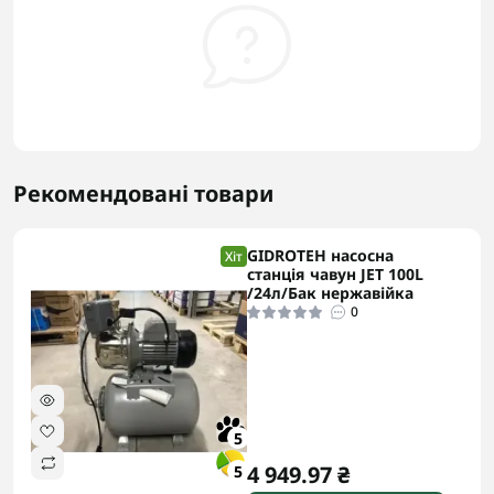
Рекомендовані товари
GIDROTEH насосна
Хіт
станція чавун JET 100L
/24л/Бак нержавійка
0
5
4 949.97 ₴
5