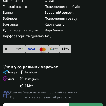
Котли газові
Оплата
Теплові насоси
Повернення та обмін
Ванна
Зворотній зв’язок
Бойлери
Повернення товару
Болгарки
Карта сайту
Рушникосушки водяні
Виробники
Перфоратори та дрильки
Акції
Ми у соціальних мережах
Telegram
Facebook
Viber
Instagram
TikTok
Дізнавайтеся першим про акції та знижки
Підпишіться на нашу e-mail розсилку