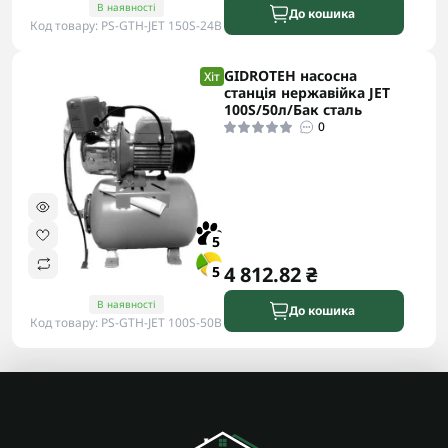
В наявності
До кошика
Код товару: PS-GTH-JET 150S-24B
GIDROTEH насосна
Хіт
станція нержавійка JET
100S/50л/Бак сталь
0
5
4 812.82 ₴
5
В наявності
До кошика
Код товару: PS-GTH-JET 100S-50B