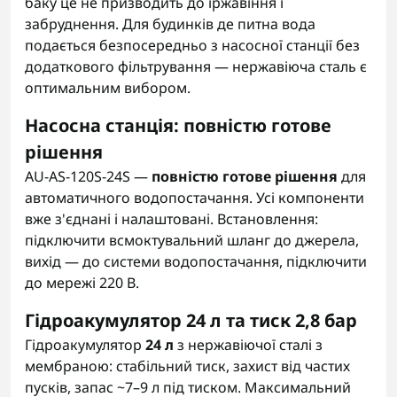
баку це не призводить до іржавіння і
забруднення. Для будинків де питна вода
подається безпосередньо з насосної станції без
додаткового фільтрування — нержавіюча сталь є
оптимальним вибором.
Насосна станція: повністю готове
рішення
AU-AS-120S-24S —
повністю готове рішення
для
автоматичного водопостачання. Усі компоненти
вже з'єднані і налаштовані. Встановлення:
підключити всмоктувальний шланг до джерела,
вихід — до системи водопостачання, підключити
до мережі 220 В.
Гідроакумулятор 24 л та тиск 2,8 бар
Гідроакумулятор
24 л
з нержавіючої сталі з
мембраною: стабільний тиск, захист від частих
пусків, запас ~7–9 л під тиском. Максимальний