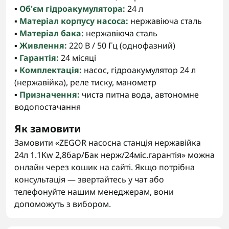
▪️
Об'єм гідроакумулятора:
24 л
▪️
Матеріал корпусу насоса:
нержавіюча сталь
▪️
Матеріал бака:
нержавіюча сталь
▪️
Живлення:
220 В / 50 Гц (однофазний)
▪️
Гарантія:
24 місяці
▪️
Комплектація:
насос, гідроакумулятор 24 л
(нержавійка), реле тиску, манометр
▪️
Призначення:
чиста питна вода, автономне
водопостачання
Як замовити
Замовити «ZEGOR насосна станція нержавійка
24л 1.1Kw 2,8бар/Бак нерж/24міс.гарантія» можна
онлайн через кошик на сайті. Якщо потрібна
консультація — звертайтесь у чат або
телефонуйте нашим менеджерам, вони
допоможуть з вибором.