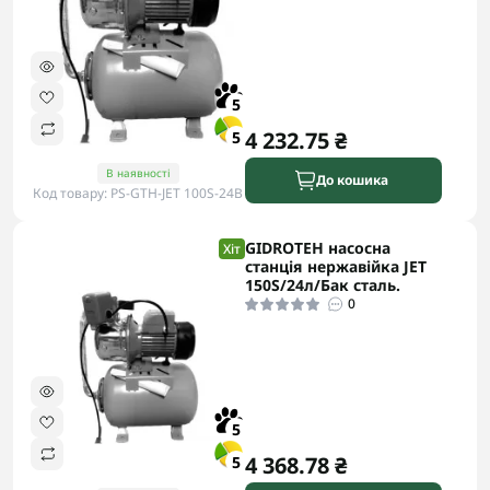
5
4 232.75 ₴
5
В наявності
До кошика
Код товару: PS-GTH-JET 100S-24B
GIDROTEH насосна
Хіт
станція нержавійка JET
150S/24л/Бак сталь.
0
5
4 368.78 ₴
5