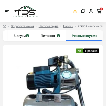
0
Водопостачання
Насосна група
Насоси
ZEGOR насосна станц
и
Відгуки
Питання
Рекомендуємо
0
0
Хіт
Продано