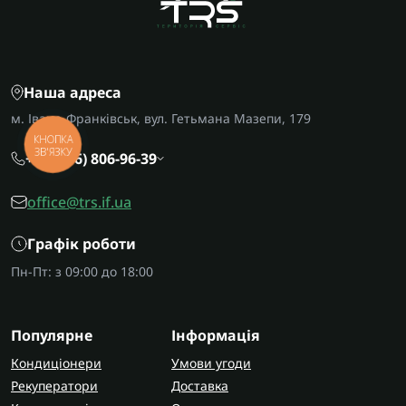
Наша адреса
м. Івано-Франківськ, вул. Гетьмана Мазепи, 179
КНОПКА
ЗВ'ЯЗКУ
+38 (096) 806-96-39
office@trs.if.ua
Графік роботи
Пн-Пт: з 09:00 до 18:00
Популярне
Інформація
Кондиціонери
Умови угоди
Рекуператори
Доставка