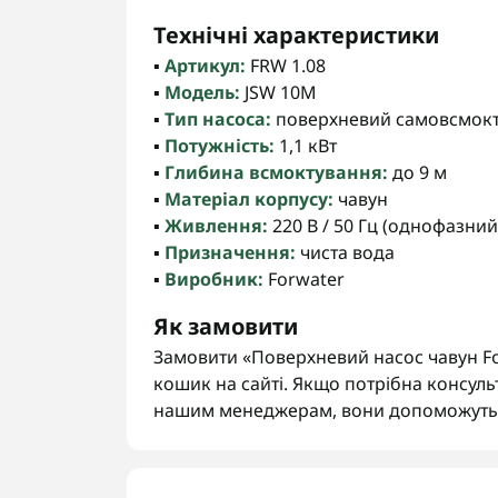
Технічні характеристики
▪️
Артикул:
FRW 1.08
▪️
Модель:
JSW 10M
▪️
Тип насоса:
поверхневий самовсмокт
▪️
Потужність:
1,1 кВт
▪️
Глибина всмоктування:
до 9 м
▪️
Матеріал корпусу:
чавун
▪️
Живлення:
220 В / 50 Гц (однофазний
▪️
Призначення:
чиста вода
▪️
Виробник:
Forwater
Як замовити
Замовити «Поверхневий насос чавун Fo
кошик на сайті. Якщо потрібна консуль
нашим менеджерам, вони допоможуть 