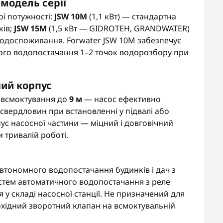
 модель серії
ї потужності:
JSW 10M
(1,1 кВт) — стандартна
ків;
JSW 15M
(1,5 кВт — GIDROTEH, GRANDWATER)
водоспоживання. Forwater JSW 10M забезпечує
ного водопостачання 1–2 точок водорозбору при
ний корпус
 всмоктування до
9 м
— насос ефективно
 свердловин при встановленні у підвалі або
ус насосної частини — міцний і довговічний
 тривалій роботі.
автономного водопостачання будинків і дач з
истем автоматичного водопостачання з реле
 у складі насосної станції. Не призначений для
обхідний зворотний клапан на всмоктувальній