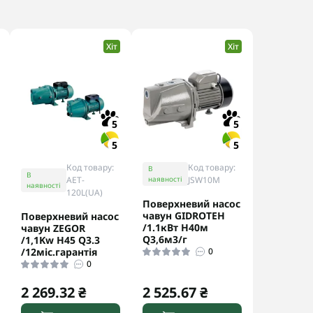
Хіт
Хіт
5
5
5
5
Код товару:
Код товару:
В
В
AET-
наявності
JSW10M
наявності
120L(UA)
Поверхневий насос
чавун GIDROTEH
Поверхневий насос
/1.1кВт H40м
чавун ZEGOR
Q3,6м3/г
/1,1Kw H45 Q3.3
/12міс.гарантія
0
0
2 269.32 ₴
2 525.67 ₴