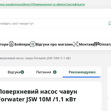
ика конфіденційності
Повернення та обмін
Сертифікати
и
Бачки
Котли газові
Засоби очист
бойлерів
Насоси
Котли електр
Картриджі
тори
Бойлери
Відгуки про магазин
Монтаж
Оплат
Колби
верхневий насос чавун Forwater JSW 10M /1.1 кВт
нієві
Відгуки
Рушникосушки водяні
Питання
Рекомендуємо
0
0
алеві
Рушникосушки електричні
ві
Тени та комплектуючі
Поверхневий насос чавун
Forwater JSW 10M /1.1 кВт