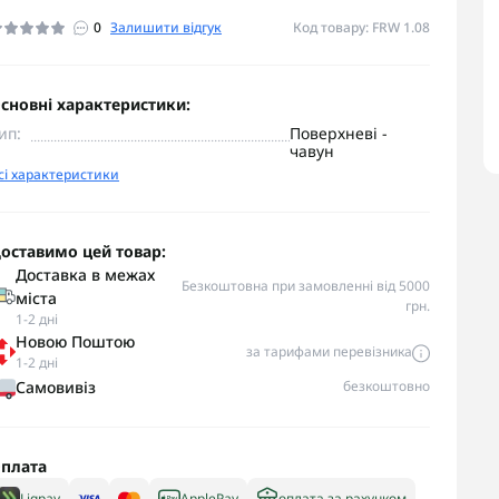
0
Залишити відгук
Код товару: FRW 1.08
сновні характеристики:
ип:
Поверхневі -
чавун
сі характеристики
оставимо цей товар:
Доставка в межах
Безкоштовна при замовленні від 5000
міста
грн.
1-2 дні
Новою Поштою
за тарифами перевізника
1-2 дні
Самовивіз
безкоштовно
плата
Liqpay
ApplePay
оплата за рахунком