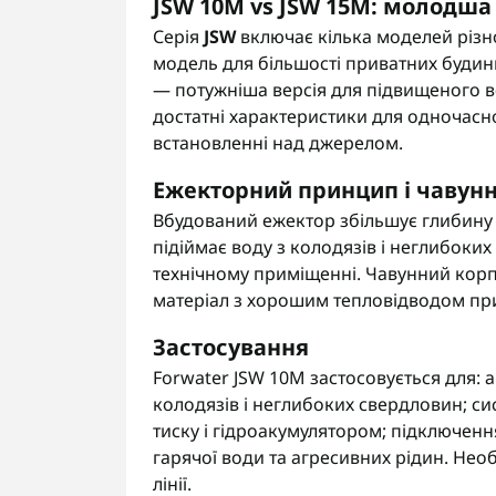
JSW 10M vs JSW 15M: молодша
Серія
JSW
включає кілька моделей різно
модель для більшості приватних будин
— потужніша версія для підвищеного 
достатні характеристики для одночас
встановленні над джерелом.
Ежекторний принцип і чавун
Вбудований ежектор збільшує глибину
підіймає воду з колодязів і неглибоких
технічному приміщенні. Чавунний корп
матеріал з хорошим тепловідводом при
Застосування
Forwater JSW 10M застосовується для: 
колодязів і неглибоких свердловин; с
тиску і гідроакумулятором; підключення
гарячої води та агресивних рідин. Не
лінії.