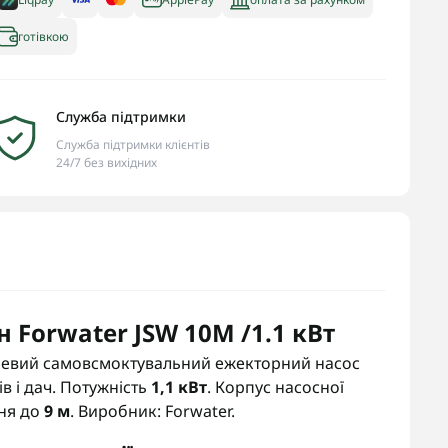
готівкою
Служба підтримки
Служба підтримки клієнтів
24/7 без вихідних
 Forwater JSW 10M /1.1 кВт
хневий самовсмоктувальний ежекторний насос
в і дач. Потужність
1,1 кВт
. Корпус насосної
ння до
9 м
. Виробник: Forwater.