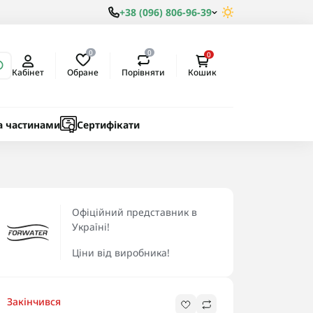
+38 (096) 806-96-39
0
0
0
Обране
Порівняти
Кабінет
Кошик
ки
ичні
а частинами
Сертифікати
Офіційний представник в
Україні!
Ціни від виробника!
Закінчився