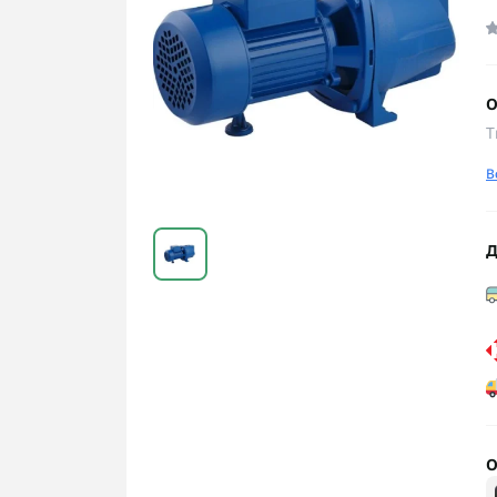
О
Т
В
Д
О