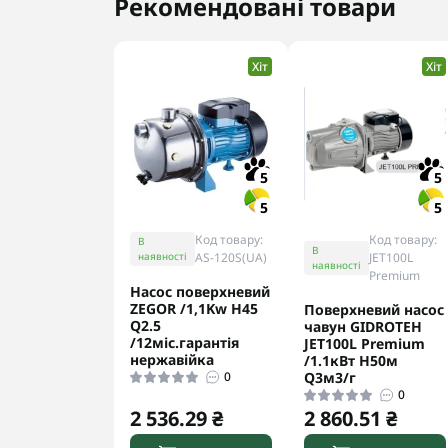
Рекомендовані товари
Хіт
Хіт
5
5
5
5
Код товару:
Код товару:
В
В
наявності
AS-120S(UA)
JET100L
наявності
Premium
Насос поверхневий
ZEGOR /1,1Kw H45
Поверхневий насос
Q2.5
чавун GIDROTEH
/12міс.гарантія
JET100L Premium
нержавійка
/1.1кВт H50м
0
Q3м3/г
0
2 536.29 ₴
2 860.51 ₴