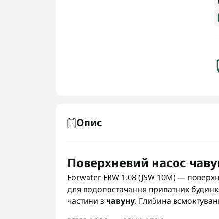
Опис
Поверхневий насос чавун
Forwater FRW 1.08 (JSW 10M) — повер
для водопостачання приватних будинкі
частини з
чавуну
. Глибина всмоктува