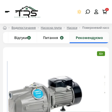
0
Водопостачання
Насосна група
Насоси
Поверхневий насос 
и
Відгуки
Питання
Рекомендуємо
0
0
Хіт