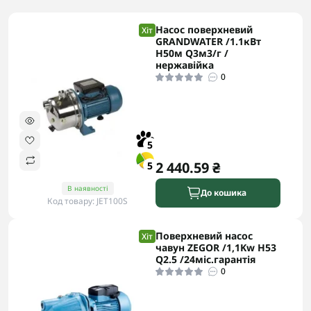
Насос поверхневий
Хіт
GRANDWATER /1.1кВт
H50м Q3м3/г /
нержавійка
0
5
2 440.59 ₴
5
В наявності
До кошика
Код товару: JET100S
Поверхневий насос
Хіт
чавун ZEGOR /1,1Kw H53
Q2.5 /24міс.гарантія
0