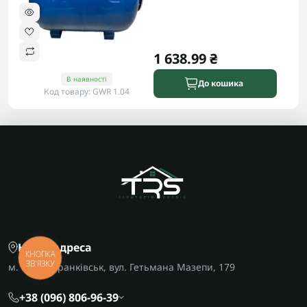
1 638.99 ₴
В наявності
До кошика
Код товару: GWR 1.04
Наша адреса
КНОПКА
ЗВ'ЯЗКУ
м. Івано-Франківськ, вул. Гетьмана Мазепи, 179
+38 (096) 806-96-39