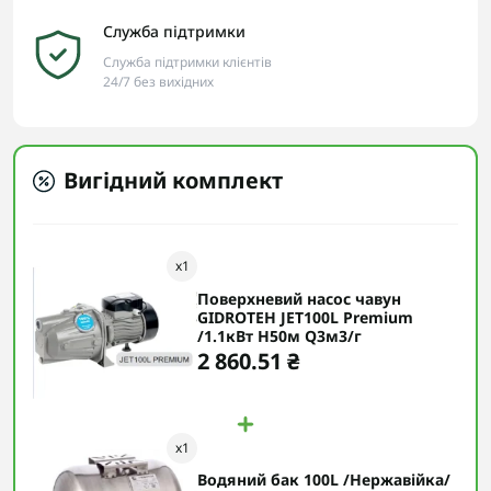
Служба підтримки
Служба підтримки клієнтів
24/7 без вихідних
Вигідний комплект
x
1
Поверхневий насос чавун
GIDROTEH JET100L Premium
/1.1кВт H50м Q3м3/г
2 860.51 ₴
x
1
Водяний бак 100L /Нержавійка/