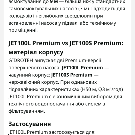
всмоктування до
9 м
— більша ніж у стандартних
самовсмоктувальних насосів (7 м). Підходить для
колодязів і неглибоких свердловин при
встановленні насоса у підвалі або технічному
приміщенні.
JET100L Premium vs JET100S Premium:
матеріал корпусу
GIDROTEH випускає дві Premium-версії
поверхневого насоса:
JET100L Premium
—
чавунний корпус;
JET100S Premium
—
нержавіючий корпус. При однакових
гідравлічних характеристиках (H50 м, Q3 м³/год)
JET100L Premium є економічнішим вибором для
технічного водопостачання або систем з
фільтруванням.
Застосування
JET100L Premium застосовується для: