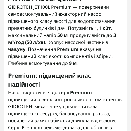
GIDROTEH JET100L Premium — поверхневий
самовсмоктувальний ежекторний насос
підвищеного класу якості для водопостачання
приватних будинків і дач. Потужність
1,1 кВт
,
максимальний напір
50 м
, продуктивність до
3
м³/год (50 л/хв)
. Корпус насосної частини з
чавуну
. Позначення
Premium
вказує на
підвищений клас якості компонентів і збірки.
Глибина всмоктування до
9 м
.
Premium: підвищений клас
надійності
Насос відноситься до серії
Premium
—
підвищений рівень контролю якості компонентів
GIDROTEH: механічне ущільнення вала
підвищеного ресурсу, балансування ротора,
посилений захист обмотки двигуна від вологи.
Серія Premium рекомендована для об'єктів з