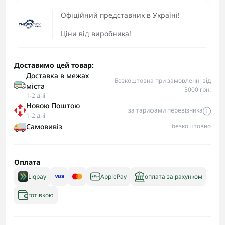
Офіційний представник в Україні!
Ціни від виробника!
Доставимо цей товар:
Доставка в межах
Безкоштовна при замовленні від
міста
5000 грн.
1-2 дні
Новою Поштою
за тарифами перевізника
1-2 дні
Самовивіз
безкоштовно
Оплата
Liqpay
ApplePay
оплата за рахунком
готівкою