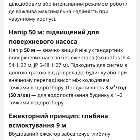
цілодобовим або інтенсивним режимом роботи
де важлива максимальна надійність при
чавунному корпусі.
Напір 50 м: підвищений для
поверхневого насоса
Напір
50 м
— значно вищий ніж у стандартних
поверхневих насосів без ежектора (Grundfos JP 4-
54: H22 м, JP 5-48: H27 м). Підходить для систем з
довгою трасою від джерела до будинку або при
значному перепаді висот між колодязем і
точками водорозбору. Продуктивність
3 м³/год
(50 л/хв)
— для водопостачання будинку з 1–2
точками водорозбору.
Ежекторний принцип: глибина
всмоктування 9 м
Вбудований ежектор забезпечує глибину