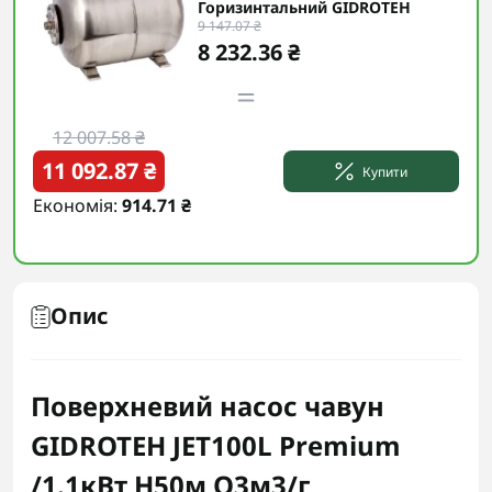
Горизинтальний GIDROTEH
9 147.07 ₴
8 232.36 ₴
12 007.58 ₴
11 092.87 ₴
Купити
Економія:
914.71 ₴
Опис
Поверхневий насос чавун
GIDROTEH JET100L Premium
/1.1кВт H50м Q3м3/г