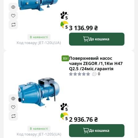
5
3 136.99 ₴
5
В наявності
До кошика
Код товару: JET-120L(UA)
Поверхневий насос
Хіт
чавун ZEGOR /1,1Kw H47
Q2.5 /24міс.гарантія
0
5
2 936.76 ₴
5
В наявності
До кошика
Код товару: JET-120S(UA)