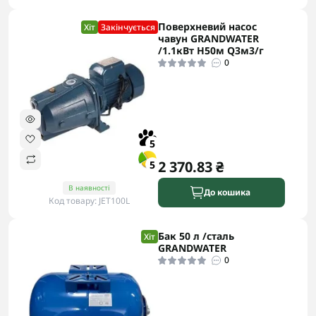
Поверхневий насос
Хіт
Закінчується
чавун GRANDWATER
/1.1кВт H50м Q3м3/г
0
5
2 370.83 ₴
5
В наявності
До кошика
Код товару: JET100L
Бак 50 л /сталь
Хіт
GRANDWATER
0