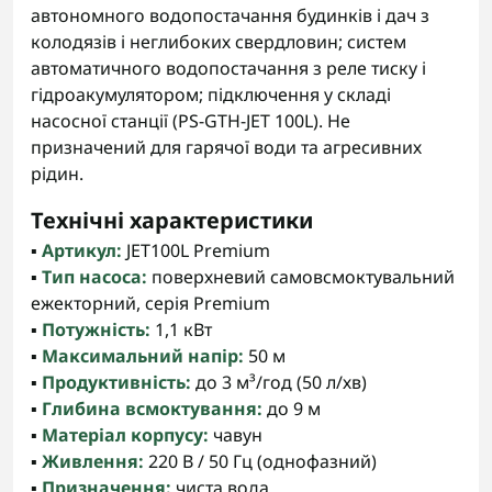
автономного водопостачання будинків і дач з
колодязів і неглибоких свердловин; систем
автоматичного водопостачання з реле тиску і
гідроакумулятором; підключення у складі
насосної станції (PS-GTH-JET 100L). Не
призначений для гарячої води та агресивних
рідин.
Технічні характеристики
▪️
Артикул:
JET100L Premium
▪️
Тип насоса:
поверхневий самовсмоктувальний
ежекторний, серія Premium
▪️
Потужність:
1,1 кВт
▪️
Максимальний напір:
50 м
▪️
Продуктивність:
до 3 м³/год (50 л/хв)
▪️
Глибина всмоктування:
до 9 м
▪️
Матеріал корпусу:
чавун
▪️
Живлення:
220 В / 50 Гц (однофазний)
▪️
Призначення:
чиста вода