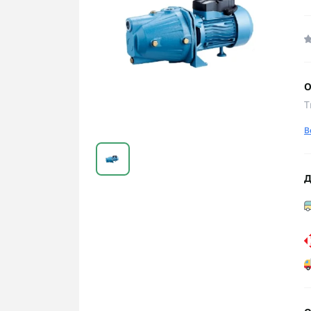
О
Т
В
Д