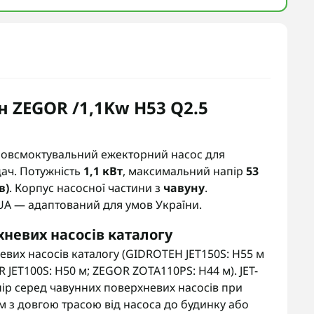
н ZEGOR /1,1Kw H53 Q2.5
мовсмоктувальний ежекторний насос для
дач. Потужність
1,1 кВт
, максимальний напір
53
в)
. Корпус насосної частини з
чавуну
.
 UA — адаптований для умов України.
невих насосів каталогу
их насосів каталогу (GIDROTEH JET150S: H55 м
 JET100S: H50 м; ZEGOR ZOTA110PS: H44 м). JET-
ір серед чавунних поверхневих насосів при
ем з довгою трасою від насоса до будинку або