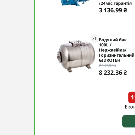
/24міс.гарантія
3 136.99 ₴
x
1
Водяний бак
100L /
Нержавійка/
Горизинтальний
GIDROTEH
9 147.07 ₴
8 232.36 ₴
1
Еко