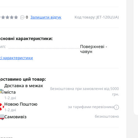
0
Залишити відгук
Код товару: JET-120L(UA)
сновні характеристики:
ип:
Поверхневі -
чавун
сі характеристики
оставимо цей товар:
Доставка в межах
Безкоштовна при замовленні від 5000
міста
грн.
1-2 дні
Новою Поштою
за тарифами перевізника
1-2 дні
Самовивіз
безкоштовно