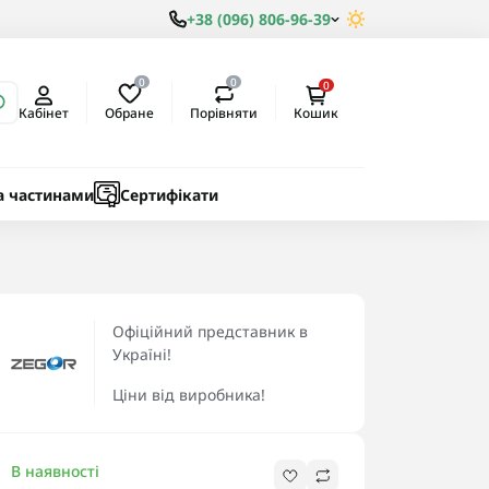
+38 (096) 806-96-39
0
0
0
Обране
Порівняти
Кабінет
Кошик
ки
ичні
а частинами
Сертифікати
Офіційний представник в
Україні!
Ціни від виробника!
В наявності