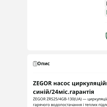
Опис
ZEGOR насос циркуляційн
синій/24міс.гарантія
ZEGOR ZRS25/4GB-130(UA) — циркуляці
гарячого водопостачання і теплих під