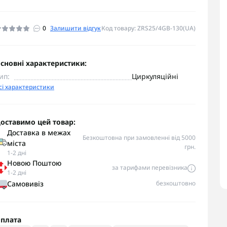
0
Залишити відгук
Код товару: ZRS25/4GB-130(UA)
сновні характеристики:
ип:
Циркуляційні
сі характеристики
оставимо цей товар:
Доставка в межах
Безкоштовна при замовленні від 5000
міста
грн.
1-2 дні
Новою Поштою
за тарифами перевізника
1-2 дні
Самовивіз
безкоштовно
плата