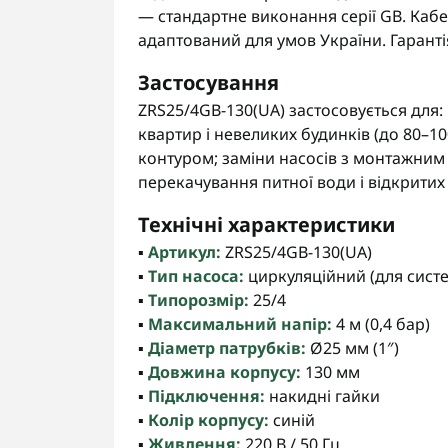
— стандартне виконання серії GB. Кабе
адаптований для умов України. Гарант
Застосування
ZRS25/4GB-130(UA) застосовується для:
квартир і невеликих будинків (до 80–10
контуром; заміни насосів з монтажним
перекачування питної води і відкритих
Технічні характеристики
▪️
Артикул:
ZRS25/4GB-130(UA)
▪️
Тип насоса:
циркуляційний (для систе
▪️
Типорозмір:
25/4
▪️
Максимальний напір:
4 м (0,4 бар)
▪️
Діаметр патрубків:
Ø25 мм (1″)
▪️
Довжина корпусу:
130 мм
▪️
Підключення:
накидні гайки
▪️
Колір корпусу:
синій
▪️
Живлення:
220 В / 50 Гц