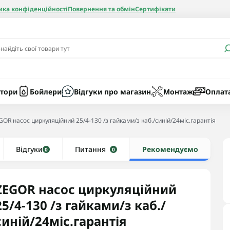
ика конфіденційності
Повернення та обмін
Сертифікати
и
Бачки
Котли газові
Засоби очист
бойлерів
Насоси
Котли електр
Картриджі
тори
Бойлери
Відгуки про магазин
Монтаж
Оплат
Колби
GOR насос циркуляційний 25/4-130 /з гайками/з каб./синій/24міс.гарантія
нієві
Відгуки
Рушникосушки водяні
Питання
Рекомендуємо
0
0
алеві
Рушникосушки електричні
ві
Тени та комплектуючі
ZEGOR насос циркуляційний
25/4-130 /з гайками/з каб./
синій/24міс.гарантія