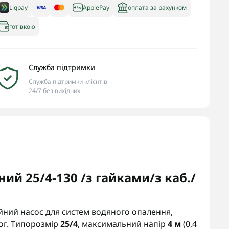
Liqpay
ApplePay
оплата за рахунком
готівкою
Служба підтримки
Служба підтримки клієнтів
24/7 без вихідних
ий 25/4-130 /з гайками/з каб./
йний насос для систем водяного опалення,
лог. Типорозмір
25/4
, максимальний напір
4 м
(0,4