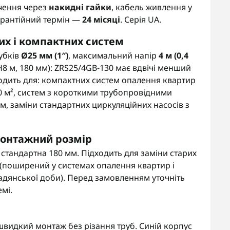
чення через
накидні гайки
, кабель живлення у
Гарантійний термін —
24 місяці
. Серія UA.
их і компактних систем
убків
Ø25 мм (1″)
, максимальний напір
4 м (0,4
H8 м, 180 мм): ZRS25/4GB-130 має вдвічі менший
ходить для: компактних систем опалення квартир
0 м², систем з короткими трубопровідними
м, заміни стандартних циркуляційних насосів з
монтажний розмір
стандартна 180 мм. Підходить для заміни старих
(поширений у системах опалення квартир і
адянської доби). Перед замовленням уточніть
мі.
видкий монтаж без різання труб. Синій корпус