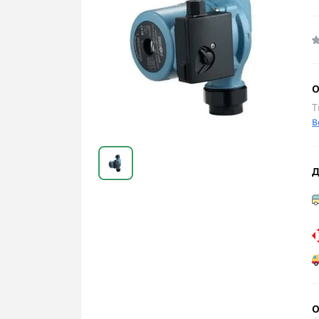
О
Т
В
Д
О