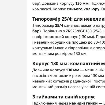
бар), довжина корпусу
130 мм
. Підклю
комплекті. Корпус
синього кольору
. 
Типорозмір 25/4: для невелик
Типорозмір
25/4
означає: діаметр патр
бар)
. Порівняно з ZRS25/8GB180 (25/8, 
напір і коротший корпус (130 мм). Під
і невеликих будинків площею до 80–10
контурами і малим гідравлічним опоро
монтажним розміром 130 мм.
Корпус 130 мм: компактний 
Довжина корпусу
130 мм
— менша ніж 
насосів з монтажним розміром 130 мм 
невеликих котеджів радянської і постр
монтажний розмір насоса у вашій систе
З гайками та синій корпус
Підключення через
накидні гайки
— ш