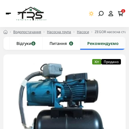
0
Водопостачання
Насосна група
Насоси
ZEGOR насосна станц
и
Відгуки
Питання
Рекомендуємо
0
0
Хіт
Продано