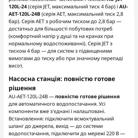
120L-24
(серія JET, максимальний тиск 4 бар) і
AU-
AET-120L-24B
(серія AET, максимальний тиск 2,8
бар). Серія AET з робочим тиском до 2,8 бар —
достатньо для більшості побутових потреб
(комфортний напір у душі та на кранах при
нормальному водоспоживанні). Серія JET з
тиском 4 бар — для систем з підвищеними
вимогами до тиску або при значному перепаді
висот.
Насосна станція: повністю готове
рішення
AU-AET-120L-24B —
повністю готове рішення
для автоматичного водопостачання. Усі
компоненти вже з'єднані і налаштовані.
Встановлення: підключити всмоктувальний
шланг до джерела, вихід — до системи
водопостачання, підключити до мережі 220 В —