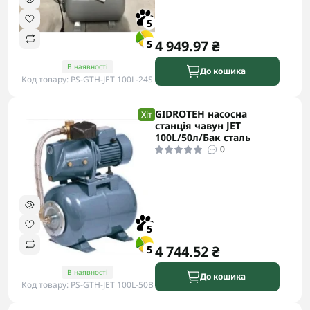
5
4 949.97 ₴
5
В наявності
До кошика
Код товару: PS-GTH-JET 100L-24S
GIDROTEH насосна
Хіт
станція чавун JET
100L/50л/Бак сталь
0
5
4 744.52 ₴
5
В наявності
До кошика
Код товару: PS-GTH-JET 100L-50B