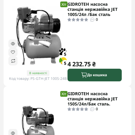
GIDROTEH насосна
Хіт
станція нержавійка JET
100S/24л /Бак сталь
0
5
4 232.75 ₴
5
В наявності
До кошика
Код товару: PS-GTH-JET 100S-24B
GIDROTEH насосна
Хіт
станція нержавійка JET
150S/24л/Бак сталь.
0