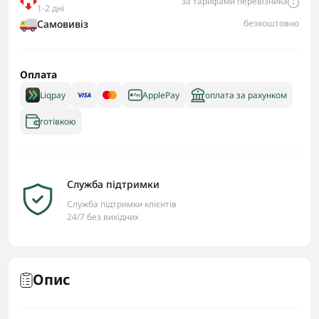
за тарифами перевізника
1-2 дні
Самовивіз
безкоштовно
Оплата
Liqpay
ApplePay
оплата за рахунком
готівкою
Служба підтримки
Служба підтримки клієнтів
24/7 без вихідних
Опис