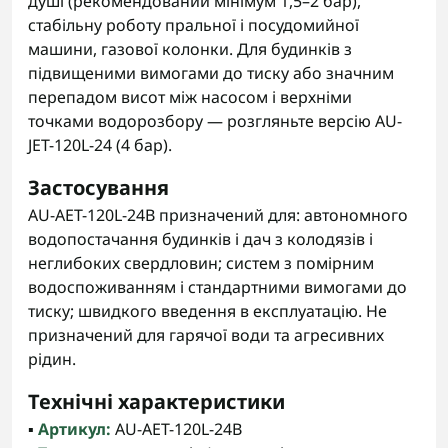
душі (рекомендований мінімум 1,5–2 бар),
стабільну роботу пральної і посудомийної
машини, газової колонки. Для будинків з
підвищеними вимогами до тиску або значним
перепадом висот між насосом і верхніми
точками водорозбору — розгляньте версію AU-
JET-120L-24 (4 бар).
Застосування
AU-AET-120L-24B призначений для: автономного
водопостачання будинків і дач з колодязів і
неглибоких свердловин; систем з помірним
водоспоживанням і стандартними вимогами до
тиску; швидкого введення в експлуатацію. Не
призначений для гарячої води та агресивних
рідин.
Технічні характеристики
▪️
Артикул:
AU-AET-120L-24B