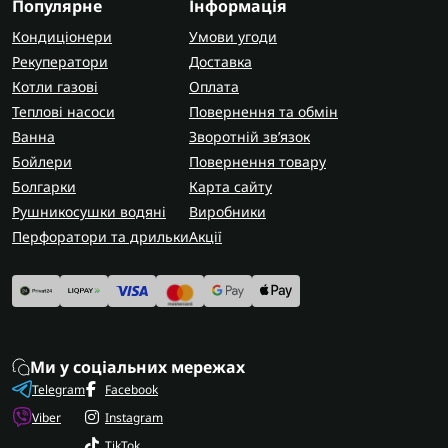
Популярне
Інформація
Кондиціонери
Умови угоди
Рекуператори
Доставка
Котли газові
Оплата
Теплові насоси
Повернення та обмін
Ванна
Зворотній зв’язок
Бойлери
Повернення товару
Болгарки
Карта сайту
Рушникосушки водяні
Виробники
Перфоратори та дрильки
Акції
Ми у соціальних мережах
Telegram
Facebook
Viber
Instagram
TikTok