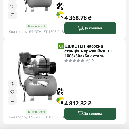
5
4 368.78 ₴
5
В наявності
До кошика
Код товару: PS-GTH-JET 150S-24B
GIDROTEH насосна
Хіт
станція нержавійка JET
100S/50л/Бак сталь
0
5
4 812.82 ₴
5
В наявності
До кошика
Код товару: PS-GTH-JET 100S-50B