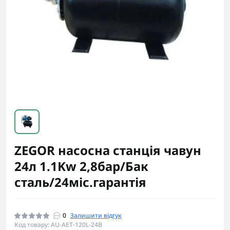
ZEGOR насосна станція чавун
24л 1.1Kw 2,8бар/Бак
сталь/24міс.гарантія
0
Залишити відгук
Код товару: AU-AET-120L-24B