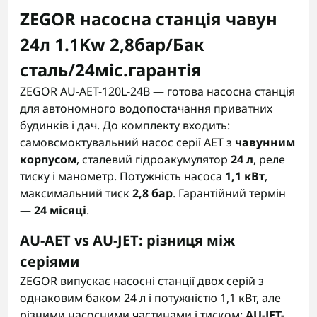
ZEGOR насосна станція чавун
24л 1.1Kw 2,8бар/Бак
сталь/24міс.гарантія
ZEGOR AU-AET-120L-24B — готова насосна станція
для автономного водопостачання приватних
будинків і дач. До комплекту входить:
самовсмоктувальний насос серії AET з
чавунним
корпусом
, сталевий гідроакумулятор
24 л
, реле
тиску і манометр. Потужність насоса
1,1 кВт
,
максимальний тиск
2,8 бар
. Гарантійний термін
—
24 місяці
.
AU-AET vs AU-JET: різниця між
серіями
ZEGOR випускає насосні станції двох серій з
однаковим баком 24 л і потужністю 1,1 кВт, але
різними насосними частинами і тиском:
AU-JET-