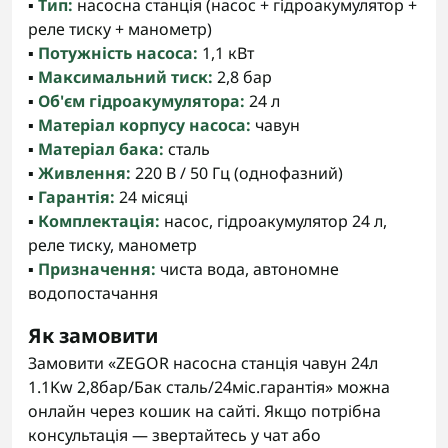
▪️
Тип:
насосна станція (насос + гідроакумулятор +
реле тиску + манометр)
▪️
Потужність насоса:
1,1 кВт
▪️
Максимальний тиск:
2,8 бар
▪️
Об'єм гідроакумулятора:
24 л
▪️
Матеріал корпусу насоса:
чавун
▪️
Матеріал бака:
сталь
▪️
Живлення:
220 В / 50 Гц (однофазний)
▪️
Гарантія:
24 місяці
▪️
Комплектація:
насос, гідроакумулятор 24 л,
реле тиску, манометр
▪️
Призначення:
чиста вода, автономне
водопостачання
Як замовити
Замовити «ZEGOR насосна станція чавун 24л
1.1Kw 2,8бар/Бак сталь/24міс.гарантія» можна
онлайн через кошик на сайті. Якщо потрібна
консультація — звертайтесь у чат або