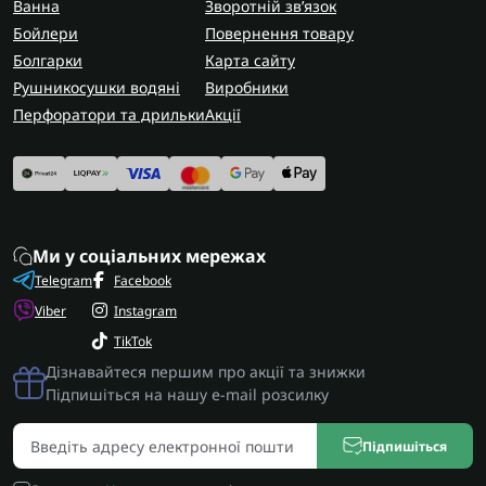
Ванна
Зворотній зв’язок
Бойлери
Повернення товару
Болгарки
Карта сайту
Рушникосушки водяні
Виробники
Перфоратори та дрильки
Акції
Ми у соціальних мережах
Telegram
Facebook
Viber
Instagram
TikTok
Дізнавайтеся першим про акції та знижки
Підпишіться на нашу e-mail розсилку
Підпишіться