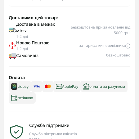
Доставимо цей товар:
Доставка в межах
Безкоштовна при замовленні від
міста
5000 грн.
1-2 дні
Новою Поштою
за тарифами перевізника
1-2 дні
Самовивіз
безкоштовно
Оплата
Liqpay
ApplePay
оплата за рахунком
готівкою
Служба підтримки
Служба підтримки клієнтів