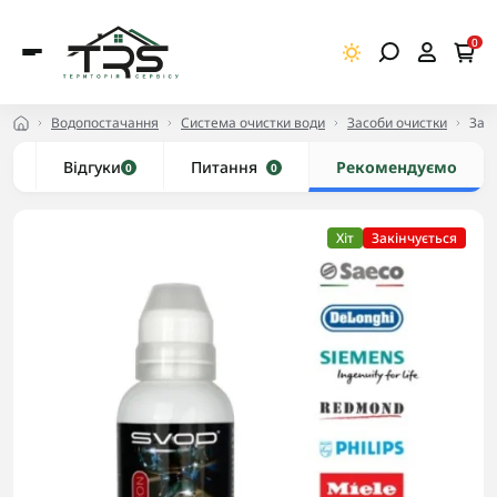
0
Водопостачання
Система очистки води
Засоби очистки
Засі
и
Відгуки
Питання
Рекомендуємо
0
0
Хіт
Закінчується