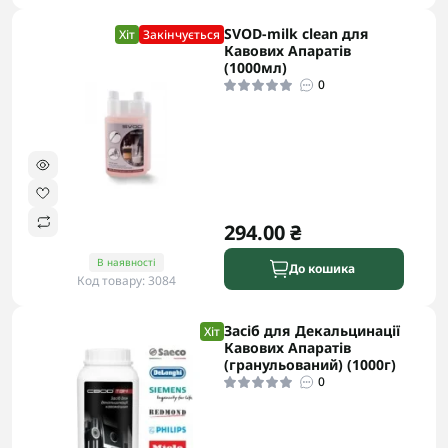
SVOD-milk clean для
Хіт
Закінчується
Кавових Апаратів
(1000мл)
0
294.00 ₴
В наявності
До кошика
Код товару: 3084
Засіб для Декальцинації
Хіт
Кавових Апаратів
(гранульований) (1000г)
0