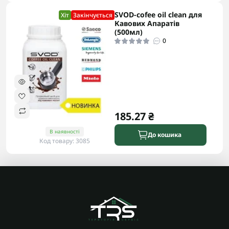
SVOD-cofee oil clean для
Хіт
Закінчується
Кавових Апаратів
(500мл)
0
185.27 ₴
В наявності
До кошика
Код товару: 3085