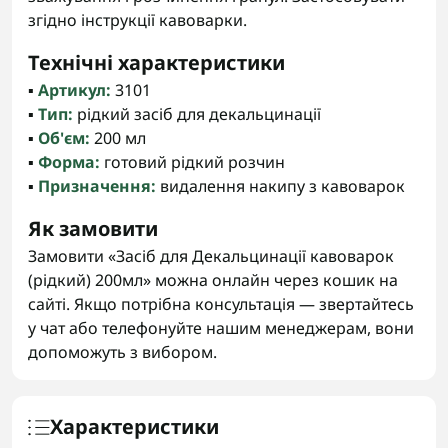
згідно інструкції кавоварки.
Технічні характеристики
▪️
Артикул:
3101
▪️
Тип:
рідкий засіб для декальцинації
▪️
Об'єм:
200 мл
▪️
Форма:
готовий рідкий розчин
▪️
Призначення:
видалення накипу з кавоварок
Як замовити
Замовити «Засіб для Декальцинації кавоварок
(рідкий) 200мл» можна онлайн через кошик на
сайті. Якщо потрібна консультація — звертайтесь
у чат або телефонуйте нашим менеджерам, вони
допоможуть з вибором.
Характеристики