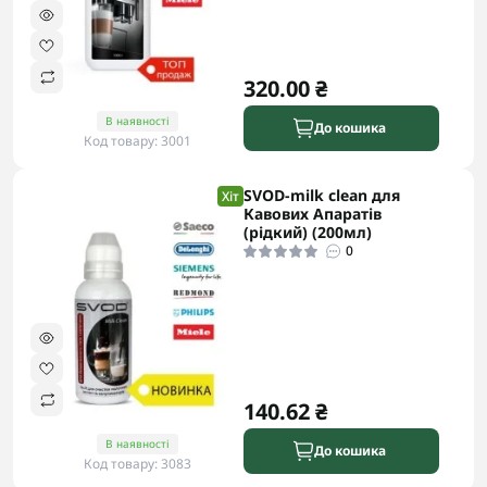
320.00 ₴
В наявності
До кошика
Код товару: 3001
SVOD-milk clean для
Хіт
Кавових Апаратів
(рідкий) (200мл)
0
140.62 ₴
В наявності
До кошика
Код товару: 3083