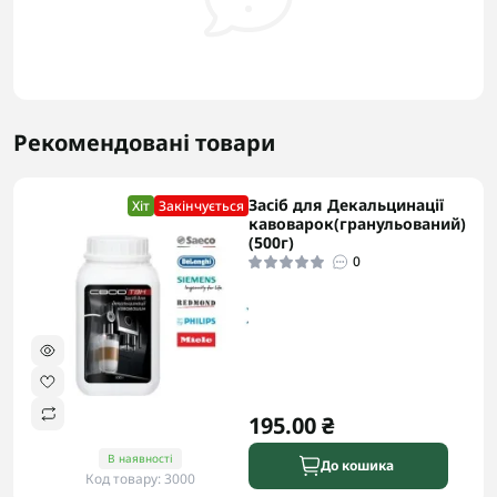
Рекомендовані товари
Засіб для Декальцинації
Хіт
Закінчується
кавоварок(гранульований)
(500г)
0
195.00 ₴
В наявності
До кошика
Код товару: 3000