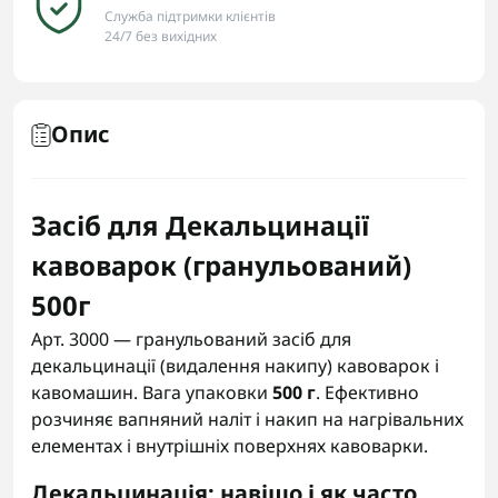
Служба підтримки клієнтів
24/7 без вихідних
Опис
Засіб для Декальцинації
кавоварок (гранульований)
500г
Арт. 3000 — гранульований засіб для
декальцинації (видалення накипу) кавоварок і
кавомашин. Вага упаковки
500 г
. Ефективно
розчиняє вапняний наліт і накип на нагрівальних
елементах і внутрішніх поверхнях кавоварки.
Декальцинація: навіщо і як часто