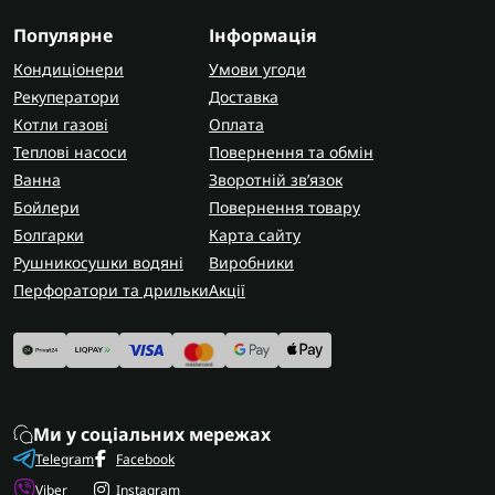
Популярне
Інформація
Кондиціонери
Умови угоди
Рекуператори
Доставка
Котли газові
Оплата
Теплові насоси
Повернення та обмін
Ванна
Зворотній зв’язок
Бойлери
Повернення товару
Болгарки
Карта сайту
Рушникосушки водяні
Виробники
Перфоратори та дрильки
Акції
Ми у соціальних мережах
Telegram
Facebook
Viber
Instagram