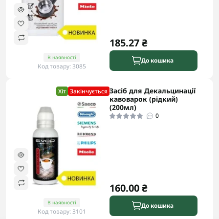
185.27 ₴
В наявності
До кошика
Код товару: 3085
Засіб для Декальцинації
Хіт
Закінчується
кавоварок (рідкий)
(200мл)
0
160.00 ₴
В наявності
До кошика
Код товару: 3101