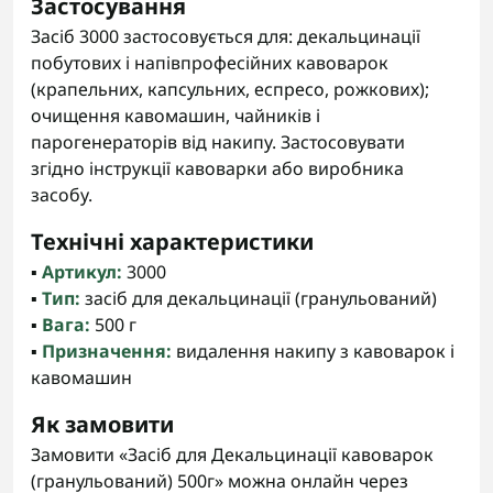
Застосування
Засіб 3000 застосовується для: декальцинації
побутових і напівпрофесійних кавоварок
(крапельних, капсульних, еспресо, рожкових);
очищення кавомашин, чайників і
парогенераторів від накипу. Застосовувати
згідно інструкції кавоварки або виробника
засобу.
Технічні характеристики
▪️
Артикул:
3000
▪️
Тип:
засіб для декальцинації (гранульований)
▪️
Вага:
500 г
▪️
Призначення:
видалення накипу з кавоварок і
кавомашин
Як замовити
Замовити «Засіб для Декальцинації кавоварок
(гранульований) 500г» можна онлайн через