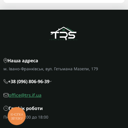
Наша адреса
м. Івано-Франківськ, вул. Гетьмана Мазепи, 179
+38 (096) 806-96-39
office@trs.if.ua
Графік роботи
КНОПКА
Пн-Пт: з 09:00 до 18:00
ЗВ'ЯЗКУ