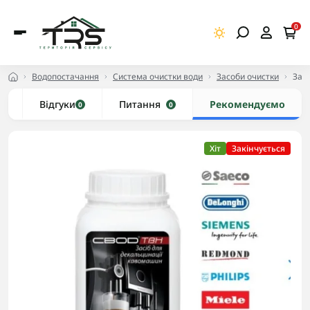
0
Водопостачання
Система очистки води
Засоби очистки
Засі
и
Відгуки
Питання
Рекомендуємо
0
0
Хіт
Закінчується