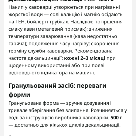
Накип у кавоварці утворюється при нагріванні
жорсткої води — солі кальцію і магнію осідають
на ТЕН, бойлері і трубках. Наслідки: погіршення
смаку кави (металевий присмак); зниження
температури заварювання (кава недостатньо
гаряча); подовження часу нагріву; скорочення
терміну служби кавоварки. Рекомендована
частота декальцинації:
кожні 2–3 місяці
при
щоденному використанні або при появі
відповідного індикатора на машині.
Гранульований засіб: переваги
форми
Гранульована форма — зручне дозування і
тривале зберігання без злипання. Розчиняється у
воді за інструкцією виробника кавоварки.
500 г
— достатньо для кількох циклів декальцинації.