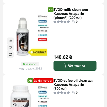
SVOD-milk clean для
Хіт
Кавових Апаратів
(рідкий) (200мл)
0
140.62 ₴
В наявності
До кошика
Код товару: 3083
SVOD-cofee oil clean для
Хіт
Закінчується
Кавових Апаратів
(500мл)
0