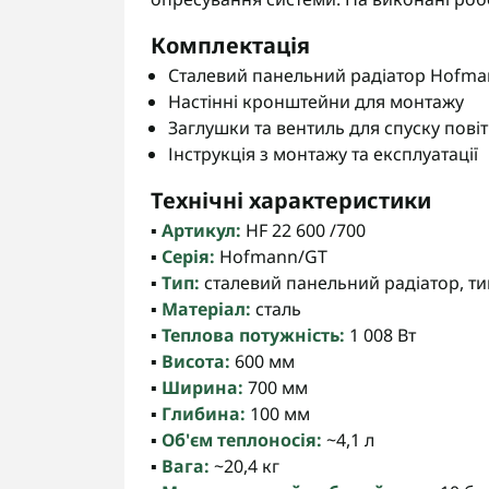
Комплектація
Сталевий панельний радіатор Hofmann
Настінні кронштейни для монтажу
Заглушки та вентиль для спуску пові
Інструкція з монтажу та експлуатації
Технічні характеристики
▪️
Артикул:
HF 22 600 /700
▪️
Серія:
Hofmann/GT
▪️
Тип:
сталевий панельний радіатор, тип
▪️
Матеріал:
сталь
▪️
Теплова потужність:
1 008 Вт
▪️
Висота:
600 мм
▪️
Ширина:
700 мм
▪️
Глибина:
100 мм
▪️
Об'єм теплоносія:
~4,1 л
▪️
Вага:
~20,4 кг