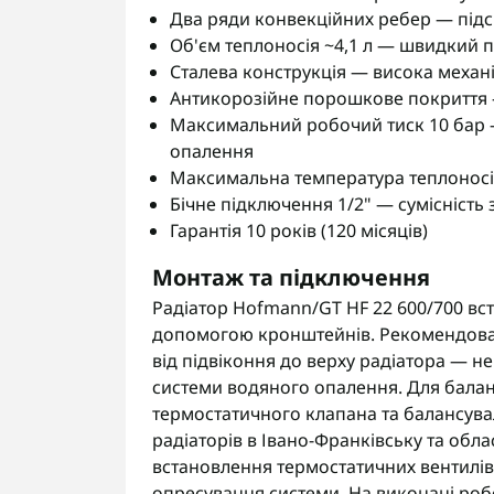
Два ряди конвекційних ребер — підс
Об'єм теплоносія ~4,1 л — швидкий п
Сталева конструкція — висока механі
Антикорозійне порошкове покриття —
Максимальний робочий тиск 10 бар 
опалення
Максимальна температура теплоносія
Бічне підключення 1/2" — сумісніст
Гарантія 10 років (120 місяців)
Монтаж та підключення
Радіатор Hofmann/GT HF 22 600/700 вст
допомогою кронштейнів. Рекомендован
від підвіконня до верху радіатора — н
системи водяного опалення. Для бала
термостатичного клапана та балансув
радіаторів в Івано-Франківську та обл
встановлення термостатичних вентилів
опресування системи. На виконані роб