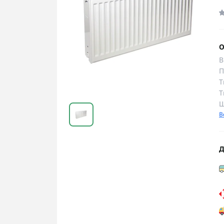
О
В
П
Т
Т
Ш
В
Д