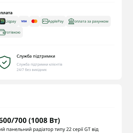
плата
Liqpay
ApplePay
оплата за рахунком
готівкою
Служба підтримки
Служба підтримки клієнтів
24/7 без вихідних
00/700 (1008 Вт)
й панельний радіатор типу 22 серії GT від