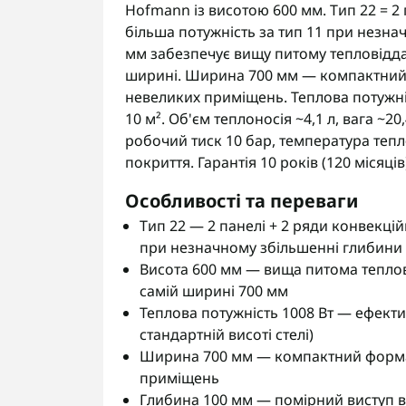
Hofmann із висотою 600 мм. Тип 22 = 2 
більша потужність за тип 11 при незна
мм забезпечує вищу питому тепловідда
ширині. Ширина 700 мм — компактний 
невеликих приміщень. Теплова потужні
10 м². Об'єм теплоносія ~4,1 л, вага ~2
робочий тиск 10 бар, температура теп
покриття. Гарантія 10 років (120 місяців
Особливості та переваги
Тип 22 — 2 панелі + 2 ряди конвекцій
при незначному збільшенні глибини 
Висота 600 мм — вища питома теплов
самій ширині 700 мм
Теплова потужність 1008 Вт — ефекти
стандартній висоті стелі)
Ширина 700 мм — компактний формат
приміщень
Глибина 100 мм — помірний виступ ві