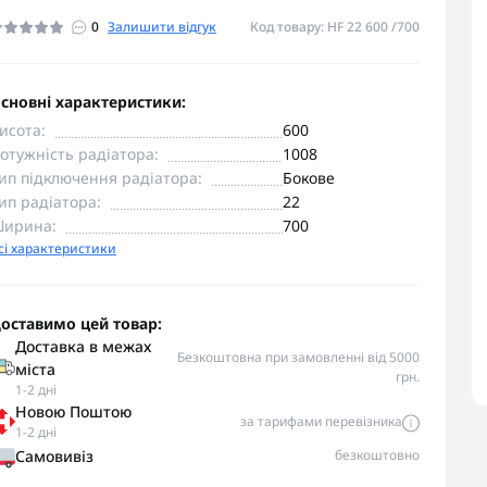
0
Залишити відгук
Код товару: HF 22 600 /700
сновні характеристики:
исота:
600
отужність радіатора:
1008
ип підключення радіатора:
Бокове
ип радіатора:
22
ирина:
700
сі характеристики
оставимо цей товар:
Доставка в межах
Безкоштовна при замовленні від 5000
міста
грн.
1-2 дні
Новою Поштою
за тарифами перевізника
1-2 дні
Самовивіз
безкоштовно