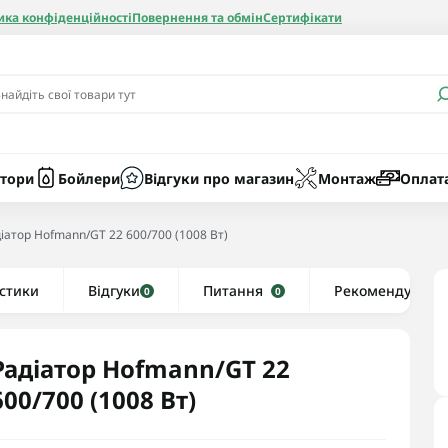
ика конфіденційності
Повернення та обмін
Сертифікати
и
Бачки
Котли газові
Засоби очист
бойлерів
Насоси
Котли електр
Картриджі
тори
Бойлери
Відгуки про магазин
Монтаж
Оплат
Колби
іатор Hofmann/GT 22 600/700 (1008 Вт)
нієві
стики
Відгуки
Рушникосушки водяні
Питання
Рекомендуємо
0
0
алеві
Рушникосушки електричні
ві
Тени та комплектуючі
Радіатор Hofmann/GT 22
600/700 (1008 Вт)