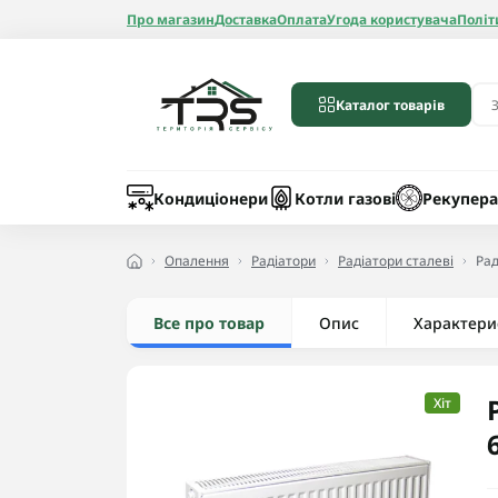
Про магазин
Доставка
Оплата
Угода користувача
Політ
Каталог товарів
Бойлери
Лічильники вод
Запчастини до 
Шланги
Кондиціонери
Котли газові
Рекупера
Опалення
Радіатори
Радіатори сталеві
Рад
Все про товар
Опис
Радіатори алюмі
Характери
Радіатори бімет
Радіатори стале
Хіт