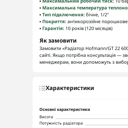
▪️
Максимальний робочий тиск:
10 бар
▪️
Максимальна температура теплонос
▪️
Тип підключення:
бічне, 1/2"
▪️
Покриття:
антикорозійне порошкове
▪️
Гарантія:
10 років (120 місяців)
Як замовити
Замовити «Радіатор Hofmann/GT 22 600
сайті. Якщо потрібна консультація — з
менеджерам, вони допоможуть з вибо
Характеристики
Основні характеристики
Висота
Потужність радіатора