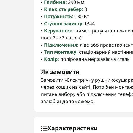
▪️
Глибина:
290 мм
▪️
Кількість ребер:
8
▪️
Потужність:
130 Вт
▪️
Ступінь захисту:
IP44
▪️
Керування:
таймер-регулятор температ
постійний нагрів)
▪️
Підключення:
ліве або праве (конект
▪️
Тип монтажу:
стаціонарний настінни
▪️
Колір:
полірована нержавіюча сталь
Як замовити
Замовити «Електричну рушникосушарку
через кошик на сайті. Потрібен монта
питань вибору або підключення телеф
залюбки допоможемо.
Характеристики