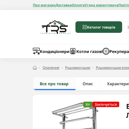
Про магазин
Доставка
Оплата
Угода користувача
Політ
Каталог товарів
Бойлери
Лічильники вод
Запчастини до 
Шланги
Кондиціонери
Котли газові
Рекупера
Опалення
Рушникосушки
Рушникосушки елек
Все про товар
Опис
Радіатори алюмі
Характери
Радіатори бімет
Радіатори стале
Хіт
Закінчується