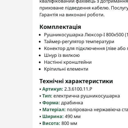
кваліфікований фахівець з дотриманн
приховане підведення кабелю. Послуг
Гарантія на виконані роботи.
Комплектація
Рушникосушарка Люксор-I 800х500 (1
Таймер-регулятор температури
Конектор для підключення (ліве або 
Шнур із вилкою
Настінні кронштейни
Кріпильні елементи
Технічні характеристики
▪️
Артикул:
2.3.6100.11.P
▪️
Тип:
електрична рушникосушарка
▪️
Форма:
драбинка
▪️
Матеріал:
полірована нержавіюча ст
▪️
Ширина:
490 мм
▪️
Висота:
800 мм