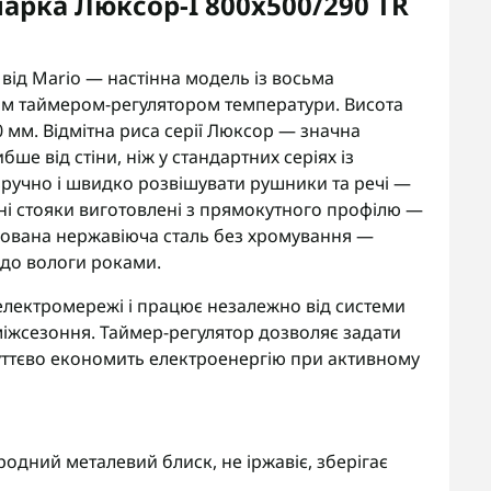
рка Люксор-I 800х500/290 TR
ід Mario — настінна модель із восьма
м таймером-регулятором температури. Висота
0 мм. Відмітна риса серії Люксор — значна
ше від стіни, ніж у стандартних серіях із
зручно і швидко розвішувати рушники та речі —
ьні стояки виготовлені з прямокутного профілю —
ірована нержавіюча сталь без хромування —
 до вологи роками.
електромережі і працює незалежно від системи
в міжсезоння. Таймер-регулятор дозволяє задати
суттєво економить електроенергію при активному
одний металевий блиск, не іржавіє, зберігає