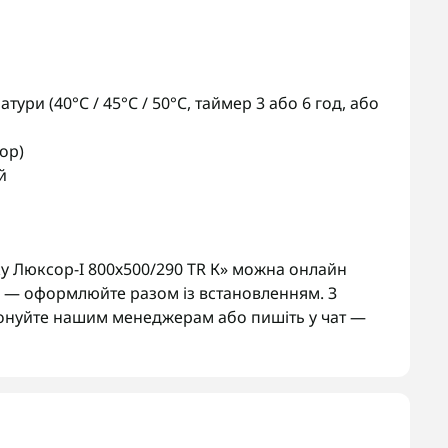
ури (40°C / 45°C / 50°C, таймер 3 або 6 год, або
ор)
й
 Люксор-I 800х500/290 TR К» можна онлайн
ж — оформлюйте разом із встановленням. З
онуйте нашим менеджерам або пишіть у чат —