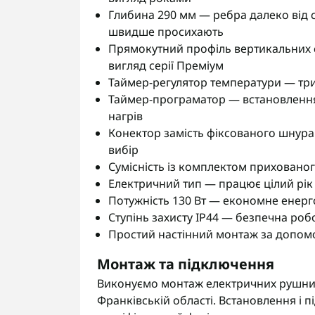
Глибина 290 мм — ребра далеко від с
швидше просихають
Прямокутний профіль вертикальних 
вигляд серії Преміум
Таймер-регулятор температури — три 
Таймер-програматор — встановлення 
нагрів
Конектор замість фіксованого шнура
вибір
Сумісність із комплектом приховано
Електричний тип — працює цілий рік
Потужність 130 Вт — економне енер
Ступінь захисту IP44 — безпечна роб
Простий настінний монтаж за допом
Монтаж та підключення
Виконуємо монтаж електричних рушнико
Франківській області. Встановлення і 