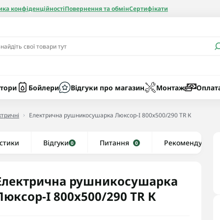
ика конфіденційності
Повернення та обмін
Сертифікати
и
Бачки
Котли газові
Засоби очист
бойлерів
Насоси
Котли електр
Картриджі
тори
Бойлери
Відгуки про магазин
Монтаж
Оплат
Колби
тричні
Електрична рушникосушарка Люксор-I 800х500/290 TR К
нієві
стики
Відгуки
Рушникосушки водяні
Питання
Рекомендуємо
0
0
алеві
Рушникосушки електричні
ві
Тени та комплектуючі
Електрична рушникосушарка
Люксор-I 800х500/290 TR К