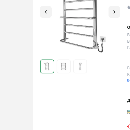
О
В
В
Г
Г
К
В
Д