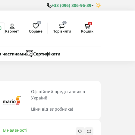
+38 (096) 806-96-39
0
0
0
Обране
Порівняти
Кабінет
Кошик
ки
ичні
а частинами
Сертифікати
Офіційний представник в
Україні!
Ціни від виробника!
В наявності