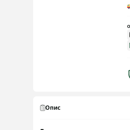
О
Опис