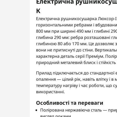
Електрична рушникосуша
К
Електрична рушникосушарка Люксор-I в
горизонтальними ребрами і вбудовани
800 мм при ширині 490 мм і глибині 29
глибина 290 мм: ребра розташовані глиб
глибиною 80 або 170 мм. Це дозволяє 
вони не притиснуті до стіни. Вертикал
характерна деталь серії Преміум. Пол
природний металевий блиск і стійкість
Прилад підключається до стандартної 
опалення — цілий рік, навіть влітку і 
температуру нагріву і час роботи, що 
використанні.
Особливості та переваги
Полірована нержавіюча сталь — прир
вигляд роками