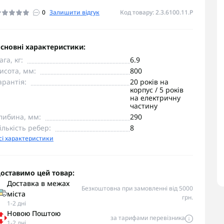
0
Залишити відгук
Код товару: 2.3.6100.11.P
сновні характеристики:
ага, кг:
6.9
исота, мм:
800
арантія:
20 років на
корпус / 5 років
на електричну
частину
либина, мм:
290
ількість ребер:
8
сі характеристики
оставимо цей товар:
Доставка в межах
Безкоштовна при замовленні від 5000
міста
грн.
1-2 дні
Новою Поштою
за тарифами перевізника
1-2 дні