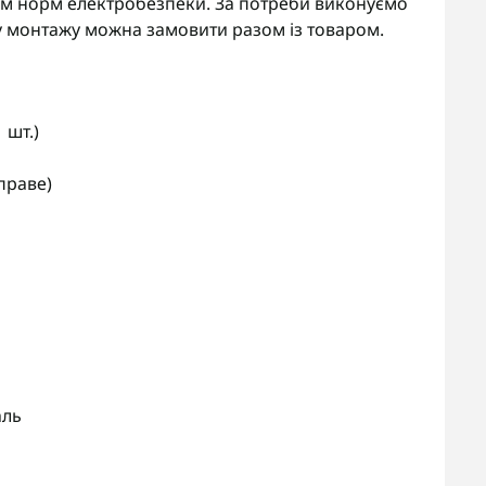
ям норм електробезпеки. За потреби виконуємо
у монтажу можна замовити разом із товаром.
 шт.)
праве)
аль