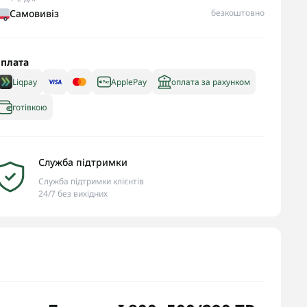
Самовивіз
безкоштовно
плата
Liqpay
ApplePay
оплата за рахунком
готівкою
Служба підтримки
Служба підтримки клієнтів
24/7 без вихідних