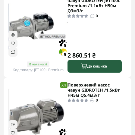
чавун GIDROTEH JET100L
Premium /1.1кВт H50м
Q3м3/г
0
5
2 860.51 ₴
5
В наявності
До кошика
Код товару: JET100L Premium
Поверхневий насос
Хіт
чавун GIDROTEH /1.5кВт
H45м Q5,4м3/г
0
5