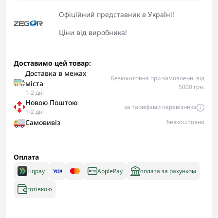
Офіційний представник в Україні!
Ціни від виробника!
Доставимо цей товар:
Доставка в межах
Безкоштовна при замовленні від
міста
5000 грн.
1-2 дні
Новою Поштою
за тарифами перевізника
1-2 дні
Самовивіз
безкоштовно
Оплата
Liqpay
ApplePay
оплата за рахунком
готівкою