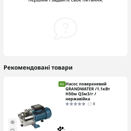
Рекомендовані товари
Насос поверхневий
Хіт
GRANDWATER /1.1кВт
H50м Q3м3/г /
нержавійка
0