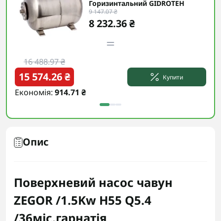
Горизинтальний GIDROTEH
9 147.07 ₴
8 232.36 ₴
16 488.97 ₴
1
15 574.26 ₴
15
Купити
Економія:
914.71 ₴
Еко
Опис
Поверхневий насос чавун
ZEGOR /1.5Kw H55 Q5.4
/36міс.гарнатія