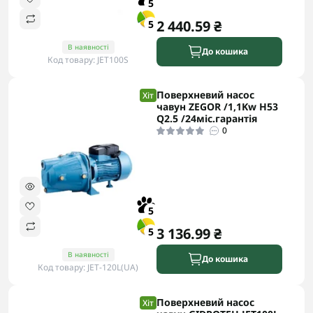
5
2 440.59 ₴
5
В наявності
До кошика
Код товару: JET100S
Поверхневий насос
Хіт
чавун ZEGOR /1,1Kw H53
Q2.5 /24міс.гарантія
0
5
3 136.99 ₴
5
В наявності
До кошика
Код товару: JET-120L(UA)
Поверхневий насос
Хіт