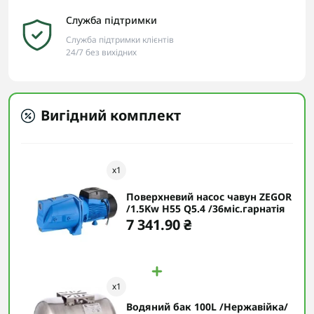
Служба підтримки
Служба підтримки клієнтів
24/7 без вихідних
Вигідний комплект
x
1
Поверхневий насос чавун ZEGOR
/1.5Kw H55 Q5.4 /36міс.гарнатія
7 341.90 ₴
x
1
Водяний бак 100L /Нержавійка/