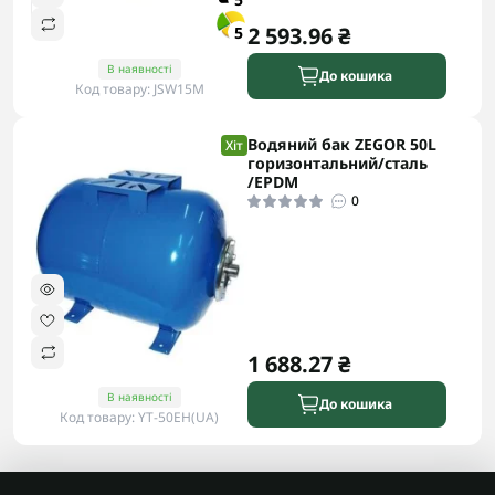
2 593.96 ₴
5
В наявності
До кошика
Код товару: JSW15M
Водяний бак ZEGOR 50L
Хіт
горизонтальний/сталь
/EPDM
0
1 688.27 ₴
В наявності
До кошика
Код товару: YT-50EH(UA)