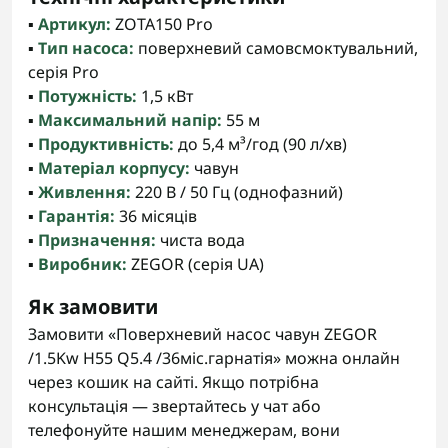
▪️
Артикул:
ZOTA150 Pro
▪️
Тип насоса:
поверхневий самовсмоктувальний,
серія Pro
▪️
Потужність:
1,5 кВт
▪️
Максимальний напір:
55 м
▪️
Продуктивність:
до 5,4 м³/год (90 л/хв)
▪️
Матеріал корпусу:
чавун
▪️
Живлення:
220 В / 50 Гц (однофазний)
▪️
Гарантія:
36 місяців
▪️
Призначення:
чиста вода
▪️
Виробник:
ZEGOR (серія UA)
Як замовити
Замовити «Поверхневий насос чавун ZEGOR
/1.5Kw H55 Q5.4 /36міс.гарнатія» можна онлайн
через кошик на сайті. Якщо потрібна
консультація — звертайтесь у чат або
телефонуйте нашим менеджерам, вони