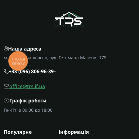
Наша адреса
м. Івано-Франківськ, вул. Гетьмана Мазепи, 179
КНОПКА
ЗВ'ЯЗКУ
+38 (096) 806-96-39
office@trs.if.ua
Графік роботи
Пн-Пт: з 09:00 до 18:00
Популярне
Інформація