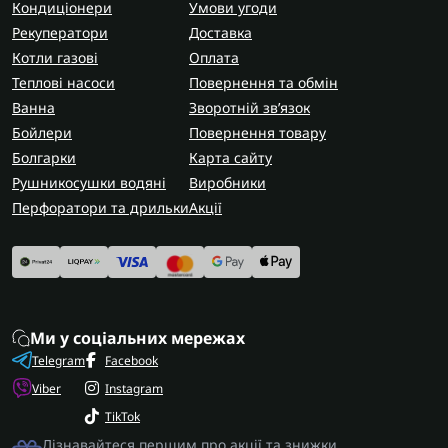
Кондиціонери
Умови угоди
Рекуператори
Доставка
Котли газові
Оплата
Теплові насоси
Повернення та обмін
Ванна
Зворотній зв’язок
Бойлери
Повернення товару
Болгарки
Карта сайту
Рушникосушки водяні
Виробники
Перфоратори та дрильки
Акції
Ми у соціальних мережах
Telegram
Facebook
Viber
Instagram
TikTok
Дізнавайтеся першим про акції та знижки