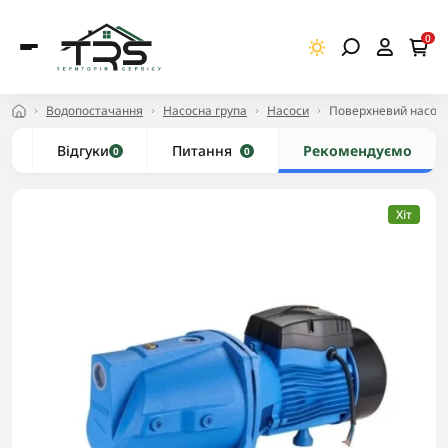
0
Водопостачання
Насосна група
Насоси
Поверхневий насос ч
и
Відгуки
Питання
Рекомендуємо
0
0
Хіт