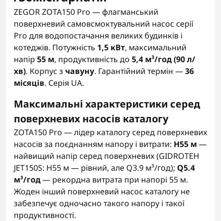
ZEGOR ZOTA150 Pro — флагманський
поверхневий самовсмоктувальний насос серії
Pro для водопостачання великих будинків і
котеджів. Потужність
1,5 кВт
, максимальний
напір
55 м
, продуктивність до
5,4 м³/год (90 л/
хв)
. Корпус з
чавуну
. Гарантійний термін —
36
місяців
. Серія UA.
Максимальні характеристики серед
поверхневих насосів каталогу
ZOTA150 Pro — лідер каталогу серед поверхневих
насосів за поєднанням напору і витрати:
H55 м
—
найвищий напір серед поверхневих (GIDROTEH
JET150S: H55 м — рівний, але Q3.9 м³/год);
Q5.4
м³/год
— рекордна витрата при напорі 55 м.
Жоден інший поверхневий насос каталогу не
забезпечує одночасно такого напору і такої
продуктивності.