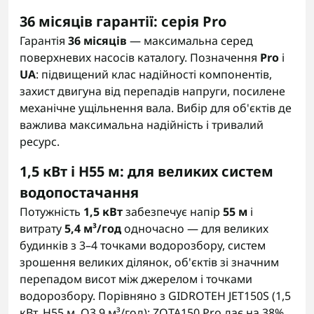
36 місяців гарантії: серія Pro
Гарантія
36 місяців
— максимальна серед
поверхневих насосів каталогу. Позначення
Pro
і
UA
: підвищений клас надійності компонентів,
захист двигуна від перепадів напруги, посилене
механічне ущільнення вала. Вибір для об'єктів де
важлива максимальна надійність і тривалий
ресурс.
1,5 кВт і H55 м: для великих систем
водопостачання
Потужність
1,5 кВт
забезпечує напір
55 м
і
витрату
5,4 м³/год
одночасно — для великих
будинків з 3–4 точками водорозбору, систем
зрошення великих ділянок, об'єктів зі значним
перепадом висот між джерелом і точками
водорозбору. Порівняно з GIDROTEH JET150S (1,5
кВт, H55 м, Q3.9 м³/год): ZOTA150 Pro дає на 38%