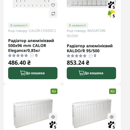
5
5
В наявності
В наявності
Код товару: CALOR CO500С2
Код товару: RADIATORI
95/500
Радіатор алюмінієвий
500x96 mm CALOR
Радіатор алюмінієвий
Elegance/0,85кг
KALDO/R 95/500
0
0
486.40 ₴
853.24 ₴
До кошика
До кошика
Хіт
Хіт
5
5