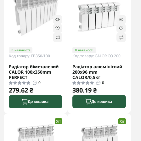
В наявності
В наявності
Код товару: FB350/100
Код товару: CALOR CO 200
Радіатор біметалевий
Радіатор алюмінієвий
CALOR 100x350mm
200x96 mm
PERFECT
CALOR/0,5кг
0
0
279.62 ₴
380.19 ₴
До кошика
До кошика
Хіт
Хіт