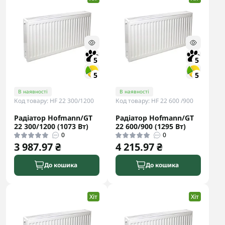
5
5
5
5
В наявності
В наявності
Код товару: HF 22 300/1200
Код товару: HF 22 600 /900
Радіатор Hofmann/GT
Радіатор Hofmann/GT
22 300/1200 (1073 Вт)
22 600/900 (1295 Вт)
0
0
3 987.97 ₴
4 215.97 ₴
До кошика
До кошика
Хіт
Хіт