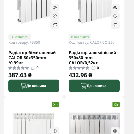
В наявності
В наявності
Код товару: FB350
Код товару: CALOR CO 350
Радіатор біметалевий
Радіатор алюмінієвий
CALOR 80x350mm
350x80 mm
/0.99кг
CALOR/0,52кг
0
0
387.63 ₴
432.96 ₴
До кошика
До кошика
Хіт
Хіт