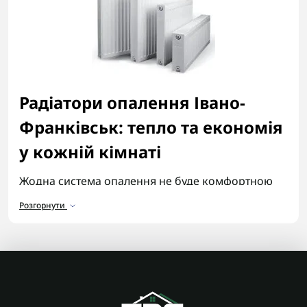
Радіатори опалення Івано-
Франківськ: тепло та економія
у кожній кімнаті
Жодна система опалення не буде комфортною
без правильно підібраних радіаторів. Саме від
Розгорнути
того, які радіатори опалення Івано-Франківськ ви
встановите, залежить, чи буде в кімнатах
стабільне тепло без «перепадів» і зайвих витрат.
В інтернет-магазині «Територія Сервісу» ми
допомагаємо не просто купити радіатори
опалення, а підібрати рішення під конкретне