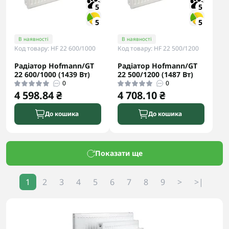
5
5
5
5
В наявності
В наявності
Код товару: HF 22 600/1000
Код товару: HF 22 500/1200
Радіатор Hofmann/GT
Радіатор Hofmann/GT
22 600/1000 (1439 Вт)
22 500/1200 (1487 Вт)
0
0
4 598.84 ₴
4 708.10 ₴
До кошика
До кошика
Показати ще
1
2
3
4
5
6
7
8
9
>
>|