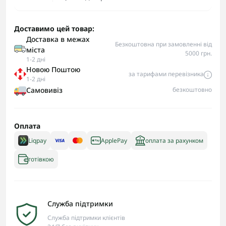
Доставимо цей товар:
Доставка в межах
Безкоштовна при замовленні від
міста
5000 грн.
1-2 дні
Новою Поштою
за тарифами перевізника
1-2 дні
Самовивіз
безкоштовно
Оплата
Liqpay
ApplePay
оплата за рахунком
готівкою
Служба підтримки
Служба підтримки клієнтів