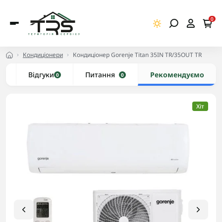
0
Кондиціонери
Кондиціонер Gorenje Titan 35IN TR/35OUT TR
и
Відгуки
Питання
Рекомендуємо
0
0
Хіт