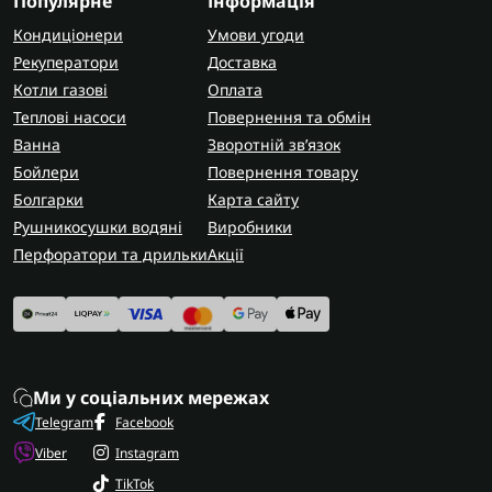
Популярне
Інформація
Кондиціонери
Умови угоди
Рекуператори
Доставка
Котли газові
Оплата
Теплові насоси
Повернення та обмін
Ванна
Зворотній зв’язок
Бойлери
Повернення товару
Болгарки
Карта сайту
Рушникосушки водяні
Виробники
Перфоратори та дрильки
Акції
Ми у соціальних мережах
Telegram
Facebook
Viber
Instagram
TikTok