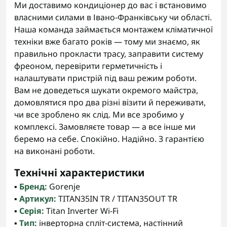
Ми доставимо кондиціонер до вас і встановимо
власними силами в Івано-Франківську чи області.
Наша команда займається монтажем кліматичної
техніки вже багато років — тому ми знаємо, як
правильно прокласти трасу, заправити систему
фреоном, перевірити герметичність і
налаштувати пристрій під ваш режим роботи.
Вам не доведеться шукати окремого майстра,
домовлятися про два різні візити й переживати,
чи все зроблено як слід. Ми все зробимо у
комплексі. Замовляєте товар — а все інше ми
беремо на себе. Спокійно. Надійно. З гарантією
на виконані роботи.
Технічні характеристики
▪️
Бренд:
Gorenje
▪️
Артикул:
TITAN35IN TR / TITAN35OUT TR
▪️
Серія:
Titan Inverter Wi-Fi
▪️
Тип:
інверторна спліт-система, настінний