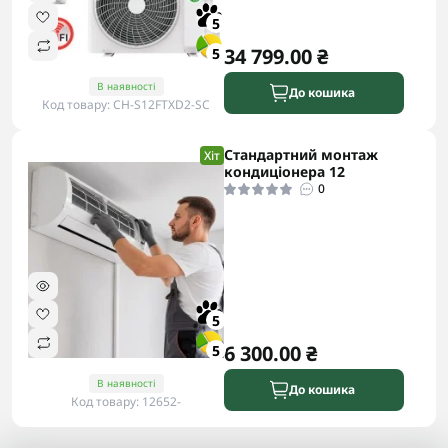
5
34 799.00 ₴
5
В наявності
До кошика
Код товару: CH-S12FTXD2-SC
Стандартний монтаж
Хіт
кондиціонера 12
0
5
6 300.00 ₴
5
В наявності
До кошика
Код товару: 12652-