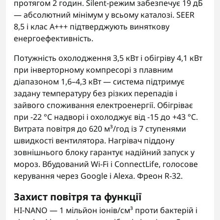
протягом 2 годин. Silent-режим забезпечує 19 дБ
— абсолютний мінімум у всьому каталозі. SEER
8,5 і клас A+++ підтверджують виняткову
енергоефективність.
Потужність охолодження 3,5 кВт і обігріву 4,1 кВт
при інверторному компресорі з плавним
діапазоном 1,6–4,3 кВт — система підтримує
задану температуру без різких перепадів і
зайвого споживання електроенергії. Обігріває
при -22 °C надворі і охолоджує від -15 до +43 °C.
Витрата повітря до 620 м³/год із 7 ступенями
швидкості вентилятора. Нагрівач піддону
зовнішнього блоку гарантує надійний запуск у
мороз. Вбудований Wi-Fi і ConnectLife, голосове
керування через Google і Alexa. Фреон R-32.
Захист повітря та функції
HI-NANO — 1 мільйон іонів/см³ проти бактерій і