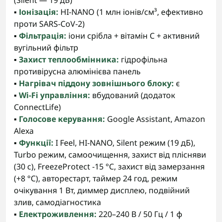
(Silent — 19 дБ)
▪️
Іонізація:
HI-NANO (1 млн іонів/см³, ефективно
проти SARS-CoV-2)
▪️
Фільтрація:
іони срібла + вітамін C + активний
вугільний фільтр
▪️
Захист теплообмінника:
гідрофільна
противірусна алюмінієва панель
▪️
Нагрівач піддону зовнішнього блоку:
є
▪️
Wi-Fi управління:
вбудований (додаток
ConnectLife)
▪️
Голосове керування:
Google Assistant, Amazon
Alexa
▪️
Функції:
I Feel, HI-NANO, Silent режим (19 дБ),
Turbo режим, самоочищення, захист від плісняви
(30 с), FreezeProtect -15 °C, захист від замерзання
(+8 °C), авторестарт, таймер 24 год, режим
очікування 1 Вт, диммер дисплею, подвійний
злив, самодіагностика
▪️
Електроживлення:
220–240 В / 50 Гц / 1 ф