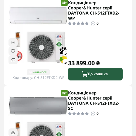
Кондиціонер
Хіт
Cooper&Hunter серії
DAYTONA CH-S12FTXD2-
WP
0
5
33 899.00 ₴
5
В наявності
До кошика
Код товару: CH-S12FTXD2-WP
Кондиціонер
Хіт
Cooper&Hunter серії
DAYTONA CH-S12FTXD2-
SC
0