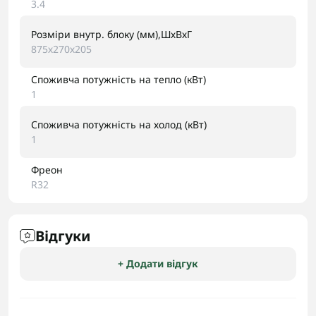
3.4
Розміри внутр. блоку (мм),ШхВхГ
875х270х205
Споживча потужність на тепло (кВт)
1
Споживча потужність на холод (кВт)
1
Фреон
R32
Відгуки
+ Додати відгук