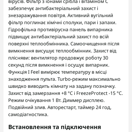
вірусів. Фільтр з іонами срібла і вітаміном C
забезпечує антибактеріальний захист і
знезаражування повітря. Активний вугільний
фільтр поглинає хімічні сполуки, пари і запахи.
Гідрофільна противірусна панель випарника
підвищує антибактеріальний захист по всій
поверхні теплообмінника. Самоочищення після
вимкнення висушує теплообмінник. Захист від
плісняви: вентилятор продовжує роботу 30
секунд після вимкнення і осушує випарник.
Функція I Feel вимірює температуру в місці
знаходження пульта. Turbo-режим максимально
швидко виводить кімнату на задану позначку.
Захист від замерзання +8 °C і FreezeProtect -15 °C.
Режим очікування 1 Вт. Диммер дисплею.
Подвійний злив. Авторестарт, таймер 24 год,
самодіагностика.
Встановлення та підключення