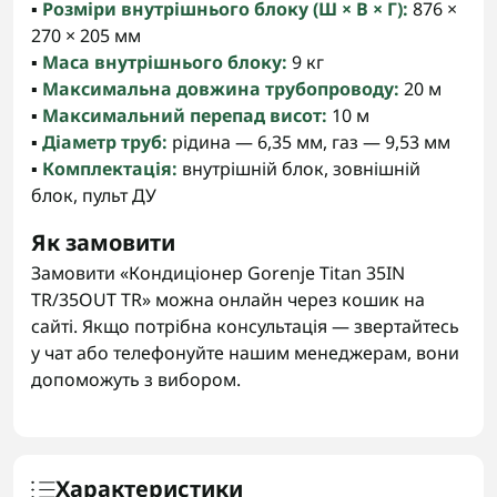
▪️
Розміри внутрішнього блоку (Ш × В × Г):
876 ×
270 × 205 мм
▪️
Маса внутрішнього блоку:
9 кг
▪️
Максимальна довжина трубопроводу:
20 м
▪️
Максимальний перепад висот:
10 м
▪️
Діаметр труб:
рідина — 6,35 мм, газ — 9,53 мм
▪️
Комплектація:
внутрішній блок, зовнішній
блок, пульт ДУ
Як замовити
Замовити «Кондиціонер Gorenje Titan 35IN
TR/35OUT TR» можна онлайн через кошик на
сайті. Якщо потрібна консультація — звертайтесь
у чат або телефонуйте нашим менеджерам, вони
допоможуть з вибором.
Характеристики