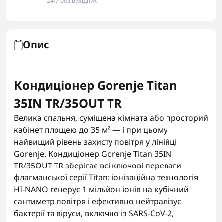
24/7 без вихідних
Опис
Кондиціонер Gorenje Titan
35IN TR/35OUT TR
Велика спальня, суміщена кімната або просторий
кабінет площею до 35 м² — і при цьому
найвищий рівень захисту повітря у лінійці
Gorenje. Кондиціонер Gorenje Titan 35IN
TR/35OUT TR зберігає всі ключові переваги
флагманської серії Titan: іонізаційна технологія
HI-NANO генерує 1 мільйон іонів на кубічний
сантиметр повітря і ефективно нейтралізує
бактерії та віруси, включно із SARS-CoV-2,