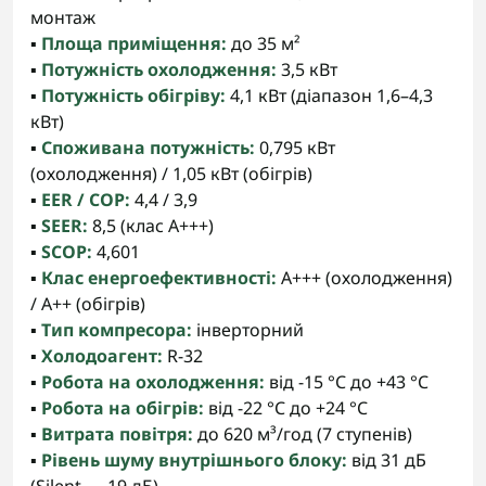
монтаж
▪️
Площа приміщення:
до 35 м²
▪️
Потужність охолодження:
3,5 кВт
▪️
Потужність обігріву:
4,1 кВт (діапазон 1,6–4,3
кВт)
▪️
Споживана потужність:
0,795 кВт
(охолодження) / 1,05 кВт (обігрів)
▪️
EER / COP:
4,4 / 3,9
▪️
SEER:
8,5 (клас A+++)
▪️
SCOP:
4,601
▪️
Клас енергоефективності:
A+++ (охолодження)
/ A++ (обігрів)
▪️
Тип компресора:
інверторний
▪️
Холодоагент:
R-32
▪️
Робота на охолодження:
від -15 °C до +43 °C
▪️
Робота на обігрів:
від -22 °C до +24 °C
▪️
Витрата повітря:
до 620 м³/год (7 ступенів)
▪️
Рівень шуму внутрішнього блоку:
від 31 дБ